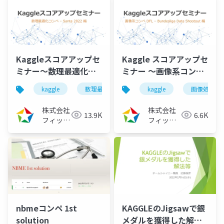
Kaggleスコアアップセ
Kaggle スコアアップセ
ミナー～数理最適化コ
ミナー ～画像系コンペ
ンテスト Santa 編
DFL – Bundesliga
kaggle
数理最適化
高速化
kaggle
コンペ
画像処理
（2023/06/02）
Data Shootout 編～
（2023/05/9）
株式会社
株式会社
13.9K
6.6K
フィック
フィック
スターズ
スターズ
nbmeコンペ 1st
KAGGLEのJigsawで銀
solution
メダルを獲得した解法