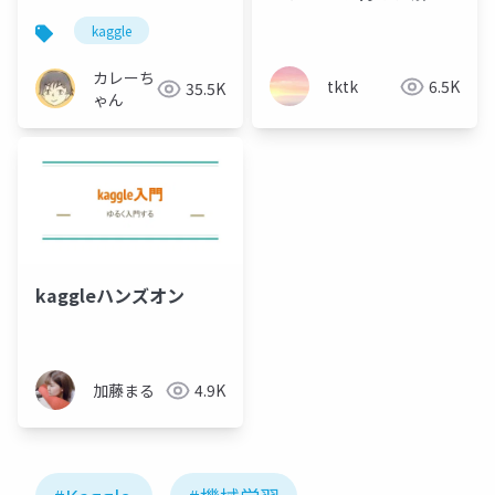
等
kaggle
カレーち
tktk
6.5K
35.5K
ゃん
kaggleハンズオン
加藤まる
4.9K