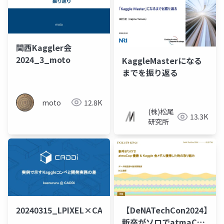
関西Kaggler会
2024_3_moto
KaggleMasterになる
までを振り返る
moto
12.8K
(株)松尾
13.3K
研究所
20240315_LPIXEL×CADDi_kaerururu
【DeNATechCon2024】
新卒がソロでatmaCup