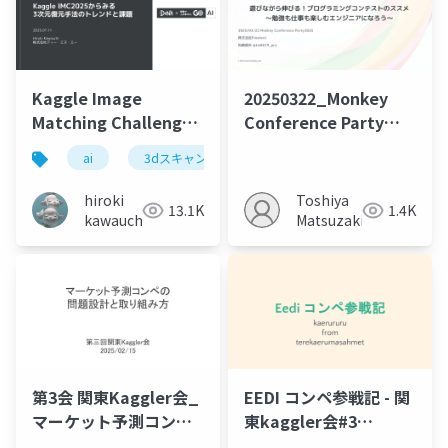
Kaggle Image
20250322_Monkey
Matching Challenge
Conference Party
2025 紹介
2025_プログラミング
ai
3dスキャン
kaggle
sfm
コンテストのススメ
hiroki
Toshiya
13.1K
1.4K
kawauchi
Matsuzaki
第3会 関東Kaggler会_
EEDI コンペ参戦記 - 関
マーケット予測コンペ
東kaggler会#3
の問題設計と取り組み
kaerururu