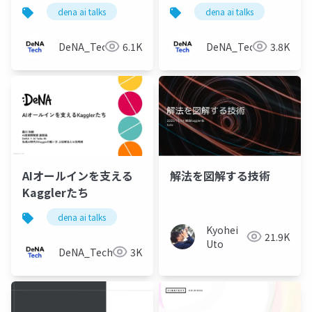
NFL2026 ふりかえり -
dena ai talks
dena ai talks
DeNA_Tech
6.1K
DeNA_Tech
3.8K
AIオールインを支える
解法を図解する技術
Kagglerたち
dena ai talks
Kyohei
21.9K
Uto
DeNA_Tech
3K