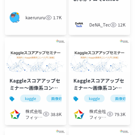
優勝&Kaggle 金メダル
獲得した時の取り組み
kaerururu
1.7K
DeNA_Tech
12K
Kaggleスコアアップセ
Kaggleスコアアップセ
ミナー～画像系コンペ
ミナー～画像系コンペ
入門[後編]
入門[前編]
kaggle
画像処理
機械学習
kaggle
ディープラー
画像処理
（2023/09/26）
（2023/08/02）
株式会社
株式会社
38.8K
79.3K
フィック
フィック
スターズ
スターズ