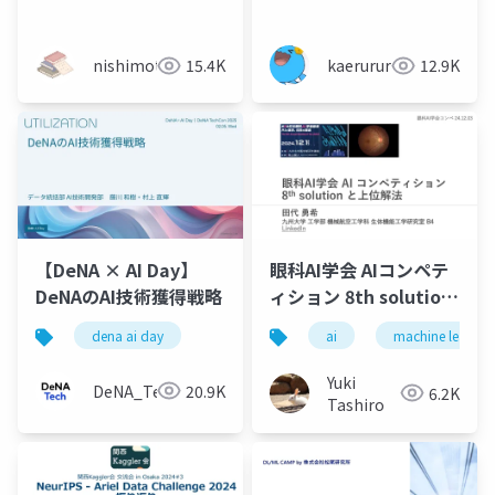
方
nishimoto
15.4K
kaerururu
12.9K
【DeNA × AI Day】
眼科AI学会 AIコンペテ
DeNAのAI技術獲得戦略
ィション 8th solution
と上位解法
dena ai day
ai
machine learnin
Yuki
DeNA_Tech
20.9K
6.2K
Tashiro