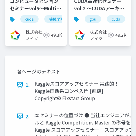
コンピュータビジョン
CUDA高速化セミナー
セミナーvol5～Multi-
vol.2 ～CUDAアーキテ
View StereoのCUDA
クチャの進化～
cuda
機械学習
deeplearning
gpu
cuda
深層学習
高速化～（2024/8/7)
（2022/06/23）
株式会社
株式会社
49.3K
49.2K
フィック
フィック
スターズ
スターズ
各ページのテキスト
Kaggleスコアアップセミナー 実践的！
1.
Kaggle画像系コンペ入門 [前編]
Copyright© Fixstars Group
本セミナーの位置づけ ● 当社エンジニアが、
2.
ルと Kaggle Competitions Master の称号を
Kaggle スコアアップセミナー：スコアアップ