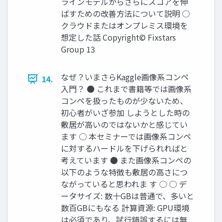
ラインモデルからさらにスコアを伸
ばすための改善方法について説明 ○
クラウドまたはオンプレミス環境を
想定した話 Copyright© Fixstars
Group 13
なぜ？いまさらKaggle画像系コンペ
14.
入門？ ● これまで書籍等では画像系
コンペを扱ったものが少ないため、
初心者がいざ参加 しようとした時の
敷居が高いのではないかと感じてい
ます ○ 本セミナーでは画像系コンペ
に対するハードルを下げられればと
考えています ● また画像系コンペの
以下のような特徴も敷居の高さにつ
ながっていると思われま す ○ ○ デ
ータサイズ: 数十GBは普通で、多いと
数百GBにもなる 計算資源: GPU環境
は必須であり、試行錯誤するには無