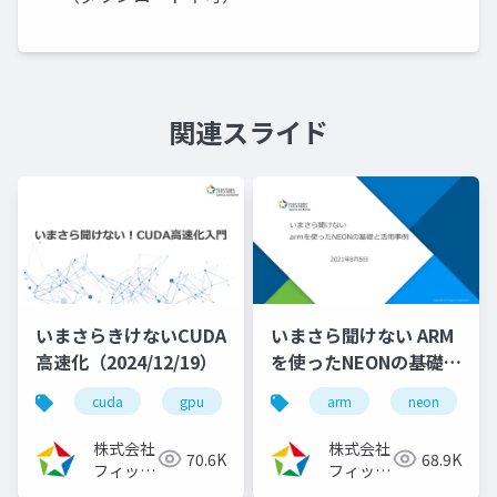
関連スライド
いまさらきけないCUDA
いまさら聞けない ARM
高速化（2024/12/19）
を使ったNEONの基礎と
活用事例
cuda
gpu
llm
arm
nvidia
neon
高速化
（2021/08/05）
株式会社
株式会社
70.6K
68.9K
フィック
フィック
スターズ
スターズ