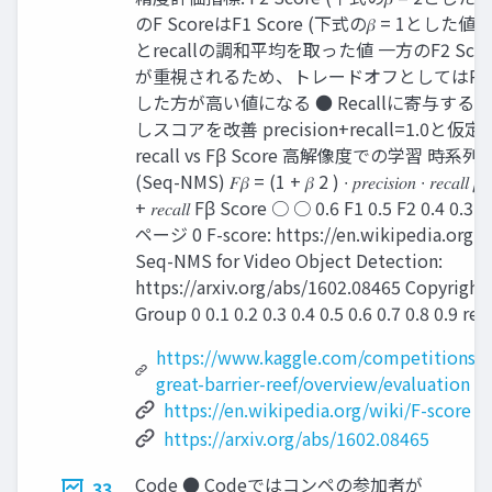
のF ScoreはF1 Score (下式の𝛽 = 1とした値)で
とrecallの調和平均を取った値 一方のF2 Score
が重視されるため、トレードオフとしてはRec
した方が高い値になる ● Recallに寄与する
しスコアを改善 precision+recall=1.0と
recall vs Fβ Score 高解像度での学習 時
(Seq-NMS) 𝐹𝛽 = (1 + 𝛽 2 ) ∙ 𝑝𝑟𝑒𝑐𝑖𝑠𝑖𝑜𝑛 ∙ 𝑟𝑒𝑐𝑎𝑙𝑙 𝛽 2 ∙ 
+ 𝑟𝑒𝑐𝑎𝑙𝑙 Fβ Score ○ ○ 0.6 F1 0.5 F2 0.4 0.3
ページ 0 F-score: https://en.wikipedia.org/w
Seq-NMS for Video Object Detection:
https://arxiv.org/abs/1602.08465 Copyright
Group 0 0.1 0.2 0.3 0.4 0.5 0.6 0.7 0.8 0.9 rec
https://www.kaggle.com/competitions/t
great-barrier-reef/overview/evaluation
https://en.wikipedia.org/wiki/F-score
https://arxiv.org/abs/1602.08465
Code ● Codeではコンペの参加者が
33.