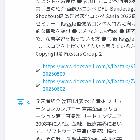
たヒントをお届け ● 参加したコンペ個別の解
善手法の紹介 画像系コンペ DFL- Bundesliga D
Shootout編 数理最適化コンペ Santa 2022編 
セミナー：Kaggle画像系コンペ入門者に向け
的な情報を提供 ● こんな方にお勧め ● 研究
で、深層学習を扱っている方 ● 今後 Kaggle 
し、スコアを上げていきたいと考えている方
Copyright© Fixstars Group 2
https://www.docswell.com/s/fixstars/KE
20230509
https://www.docswell.com/s/fixstars/ZVV
20230602
発表者紹介 冨田 明彦 水野 孝祐 ソリュ
3.
ーションカンパニー 営業企画 ソリュ
ーション第二事業部 リードエンジニア
2008年に入社。金融、医療業界におい
て、 ソフトウェア高速化業務に携わ
る。その後、 新規事業企画、半導体業