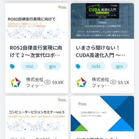
ROS2自律走行実現に向
いまさら聞けない！
けて 2 ～次世代ロボッ
CUDA高速化入門 ～プ
ト開発フレームワーク
ログラミングモデルと
ros2
gpu
ロボット
cuda
自律走行
gpu
ro
ROS2のビルドシステム
アーキテクチャの解
徹底理解～
説、高速化の実践～
株式会社
株式会社
59.9K
55.1K
（2022/11/30）
（2021/10/29）
フィック
フィック
スターズ
スターズ