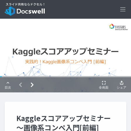
Ope
Kaggleスコアアップセミナー
～画像系コンペ入門[前編]