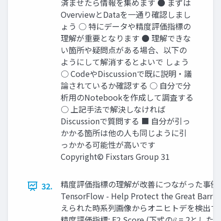
済ませたら情報を集めます ● まずは
OverviewとDataを一通り確認しまし
ょう ○ 特にデータや精度評価指標の
理解が重要となります ● 理解できな
い箇所や疑問点がある場合、以下の
ようにして解消するとよいで しょう
○ CodeやDiscussionで既に説明・議
論されているか確認する ○ 自分で分
析用のNotebookを作成して調査する
○ 上記手法で解決しなければ
Discussionで質問する ■ 自分が引っ
かかる箇所は他の人も同じように引
っかかる可能性が高いです
Copyright© Fixstars Group 31
精度評価指標の理解が改善につながった事例 
32.
TensorFlow - Help Protect the Great Barri
えられた時系列画像からオニヒトデを検出す
精度評価指標: F2 Score (下式の𝛽 = 2とした値