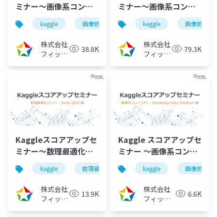
ミナー～画像系コンペ
ミナー～画像系コンペ
入門[後編]
入門[前編]
kaggle
画像処理
機械学習
kaggle
ディープラー
画像処理
（2023/09/26）
（2023/08/02）
株式会社
株式会社
38.8K
79.3K
フィック
フィック
スターズ
スターズ
Kaggleスコアアップセ
Kaggle スコアアップセ
ミナー～数理最適化コ
ミナー ～画像系コンペ
ンテスト Santa 編
DFL – Bundesliga
kaggle
数理最適化
高速化
kaggle
コンペ
画像処理
（2023/06/02）
Data Shootout 編～
（2023/05/9）
株式会社
株式会社
13.9K
6.6K
フィック
フィック
スターズ
スターズ