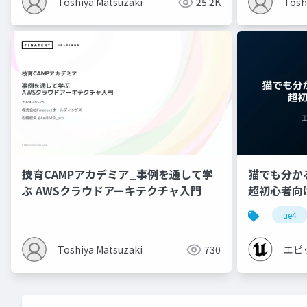
Toshiya Matsuzaki
25.2K
Tosh
技育CAMPアカデミア_事例を通して学
猫でも分かるU
ぶ AWSクラウドアーキテクチャ入門
超初心者向け編 
ue4
Toshiya Matsuzaki
730
エピ