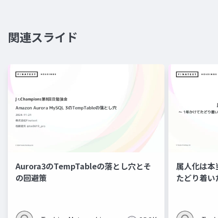
関連スライド
Aurora3のTempTableの落とし穴とそ
属人化は本
の回避策
たどり着い
限の成果を