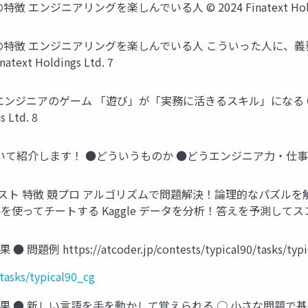
ジニアリングを楽しんでいる人 © 2024 Finatext Holding
の特徴 エンジニアリングを楽しんでいる人 こういった人に、義
t Holdings Ltd. 7
エンジニアのゲーム 「遊び」が「実務に活きるスキル」になる 
 Ltd. 8
します！ ●どういうものか ●どうエンジニア力・仕事に活きるのか © 2
スト 特徴 競プロ アルゴリズムで問題解決！論理的なパズルを解く
チートする Kaggle データを分析！答えを予測してスコアアタック © 2
://atcoder.jp/contests/typical90/tasks/typical90_
/tasks/typical90_cg
果 ● 新しい言語を手を動かして覚えられる ○ 小さな問題で