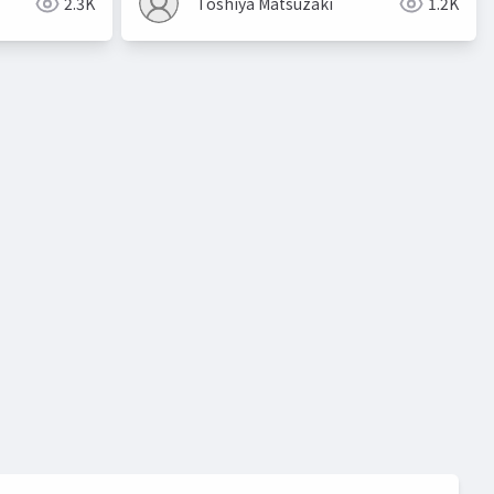
2.3K
Toshiya Matsuzaki
1.2K