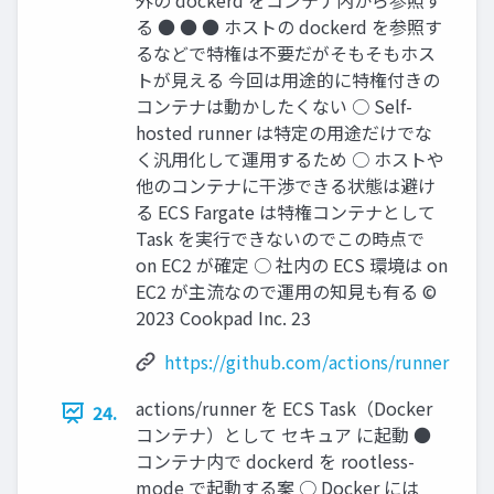
外の dockerd をコンテナ内から参照す
る ● ● ● ホストの dockerd を参照す
るなどで特権は不要だがそもそもホス
トが見える 今回は用途的に特権付きの
コンテナは動かしたくない ○ Self-
hosted runner は特定の用途だけでな
く汎用化して運用するため ○ ホストや
他のコンテナに干渉できる状態は避け
る ECS Fargate は特権コンテナとして
Task を実行できないのでこの時点で
on EC2 が確定 ○ 社内の ECS 環境は on
EC2 が主流なので運用の知見も有る ©
2023 Cookpad Inc. 23
https://github.com/actions/runner
actions/runner を ECS Task（Docker
24.
コンテナ）として セキュア に起動 ●
コンテナ内で dockerd を rootless-
mode で起動する案 ○ Docker には