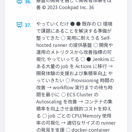
基盤の開発を通して開発者体験を改
36.
善 © 2023 Cookpad Inc. 36
やっていくだけ ● ● 既存の CI 環境
37.
で課題にあることを解決する準備が
整ってきた ○ 実用に耐えうる Self-
hosted runner の提供基盤 ○ 開発や
運用のメトリクスから改善指標の可
視化 やっていってる ○ ● Jenkins に
ある大量の job を Actions に移行 →
開発体験の支援および集積率向上 や
っていきたい ○ Provisioning 時間の
改善 → workﬂow 実行までの待ち時
間を最小に ○ ECS Cluster の
Autoscaling を改善 → コンテナの集
積率を向上させ金銭的コストを抑え
る ○ job ごとの CPU/Memory 使用
率の可視化 → 適切なサイズの runner
の発見を支援 ○ docker-container