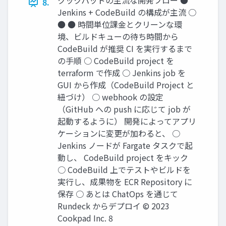
クックパッドの主流な開発フロー ●
8.
Jenkins + CodeBuild の構成が主流 ○
● ● 時間単位課金とクリーンな環
境、ビルドキューの待ち時間から
CodeBuild が推奨 CI を実行するまで
の手順 ○ CodeBuild project を
terraform で作成 ○ Jenkins job を
GUI から作成（CodeBuild Project と
紐づけ） ○ webhook の設定
（GitHub への push に応じて job が
起動するように） 開発によってアプリ
ケーションに変更が加わると、 ○
Jenkins ノードが Fargate タスクで起
動し、 CodeBuild project をキック
○ CodeBuild 上でテストやビルドを
実行し、成果物を ECR Repository に
保存 ○ あとは ChatOps を通じて
Rundeck からデプロイ © 2023
Cookpad Inc. 8