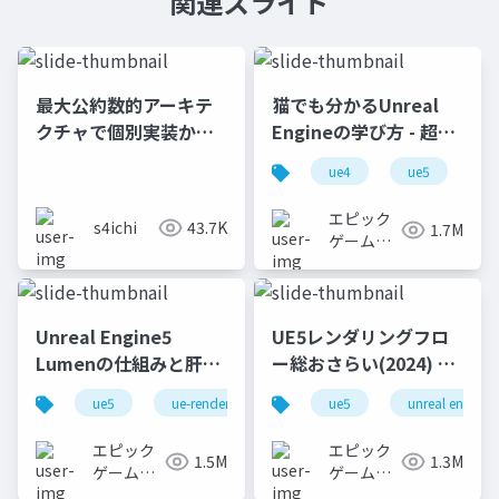
関連スライド
最大公約数的アーキテ
猫でも分かるUnreal
クチャで個別実装から
Engineの学び方 - 超初
脱却する～認証認可基
心者向け編 - 2023 v1.0
ue4
ue5
u
盤の共通化に向けた取
り組み～
エピック
s4ichi
43.7K
1.7M
ゲームズ
ジャパン
Unreal Engine5
UE5レンダリングフロ
Lumenの仕組みと肝心
ー総おさらい(2024) 基
なところ
礎編！
ue5
ue-rendering
ue-lumen
ue5
unreal engine
[CEDEC+KYUSHU
2024]
エピック
エピック
1.5M
1.3M
ゲームズ
ゲームズ
ジャパン
ジャパン