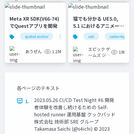
Meta XR SDK(V66-74)
猫でも分かる UE5.0,
でQuestアプリを開発
5.1 におけるアニメーシ
ョンの新機能について
spatial anchor
unity
quest pro
ue5
cedec+kyushu
shapereco
【CEDEC+KYUSHU
2022】
エピック ゲ
あうぜん
1.2M
1M
ームズ ジャ
パン
各ページのテキスト
2023.05.26 CI/CD Test Night #6 開発
1.
者体験を改善し続けるための Self-
hosted runner 運用基盤 クックパッド
株式会社 技術部 SRE グループ
Takamasa Saichi (@s4ichi) © 2023