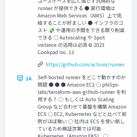
ユースケースを広く満たす汎用的な
runner が提供できる ● 実行環境は
Amazon Web Services（AWS）上で完
結することが好ましい ● インフラのコ
スト 💸 や運用の手間をできる限り削減
できる ○ Autoscaling や Spot
instance の活用は必須 © 2023
Cookpad Inc. 13
https://github.com/actions/runner
Self-hosted runner をどこで動かすのか
14.
問題 ● ● ● Amazon EC2 ○ philips-
labs/terraform-aws-github-runner を利
用する？ ○ もしくは Auto Scaling
Group など合わせて基盤を構築 Amazon
ECS ○ EC2, Kubernetes などと比べて前
例がほぼ無い ○ 社内は ECS を使い倒し
ているため検証次第では可能
Kubernetes（Amazon EKS） ○