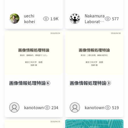
based Steering Laws
to VR Car Driving A
Case of Width
uechi
Nakamura
1.9K
577
Changing Paths
kohei
Laboratory
(Meiji
University)
画像情報処理特論⑥
画像情報処理特論③
kanotown
234
kanotown
519