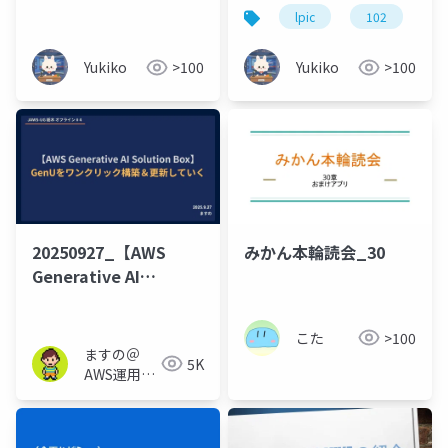
ス とデスクトップ新人
lpic
102
未経験学生向け1週間絶
対合格ガイド
Yukiko
>100
Yukiko
>100
20250927_【AWS
みかん本輪読会_30
Generative AI
Solution Box】GenU
をワンクリック構築＆
こた
>100
更新していく
ますの＠
5K
AWS運用保
守 Lv1.1