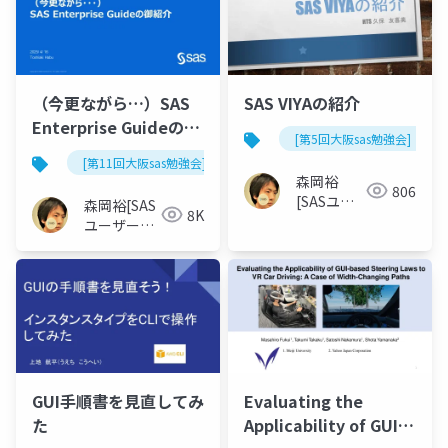
（今更ながら…）SAS
SAS VIYAの紹介
Enterprise Guideの御
[第5回大阪sas勉強会]
紹介
[第11回大阪sas勉強会]
森岡裕
806
[SASユー
森岡裕[SAS
8K
ザー総会世
ユーザー総
話人]
会世話人]
GUI手順書を見直してみ
Evaluating the
た
Applicability of GUI-