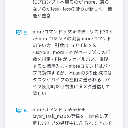
にプロンプトへ戻るのが more、戻ら
ないのがless - lessのほうが新しく、機
能が豊富
moreコマンド p.694~695 - リスト30.3
5.
がmoreコマンドの実装 moreコマンド
の使い方 - 引数は -n と ﬁle $ ls
/usr/bin | more - -n がページ送りの行
数を指定 - ﬁle がファイルパス、省略
すると標準入力 - moreコマンドはパイ
プで動作するが、MikanOSの仕 様では
タスクがパイプの左側に送られる - パ
イプ使用時だけ右側にタスク送信して
欲しい
moreコマンド p.695~696
6.
layer_task_mapの登録を一時 的に更
新しパイプの処理中に送 られてきたイ