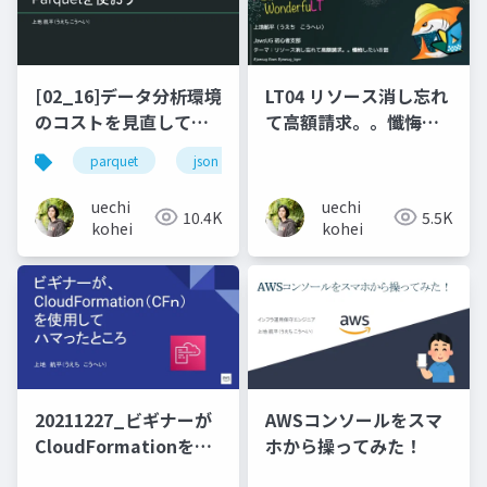
[02_16]データ分析環境
LT04 リソース消し忘れ
のコストを見直してみ
て高額請求。。懺悔し
た。
たいお話
parquet
json
athena
クエリ
ク
uechi
uechi
10.4K
5.5K
kohei
kohei
20211227_ビギナーが
AWSコンソールをスマ
CloudFormationを使
ホから操ってみた！
用してハマったところ