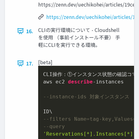
https://zenn.dev/uechikohei/articles/19ce
https://zenn.dev/uechikohei/articles/
CLIの実行環境について - Cloudshell
16.
を使用 （事前インストール不要） 手
軽にCLIを実行できる環境。
[beta]
17.
CLI操作：①インスタンス状態の確認コマン
aws ec2 
describe
-
instances

--instance-ids 対象インスタンス
--filters Name=tag-key,Values=
--query
'Reservations[*].Instances[*].{