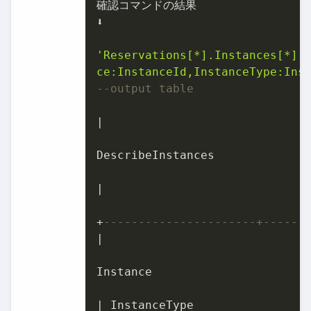
確認コマンドの結果

⬇

'Reservations[*].Instances[*].{
ce:InstanceId,InstanceType:Ins
--output table
|
DescribeInstances

|
+
----------------------+------
|
Instance

|
 InstanceType
