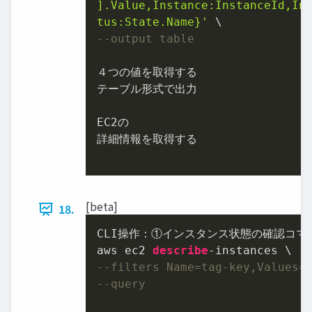
].Value,Instance:InstanceId,Ins
tus:State.Name}'
--output table
４つの値を取得する

テーブル形式で出力

EC2の

詳細情報を取得する

[beta]
18.
CLI操作：①インスタンス状態の確認コマン
aws ec2 
describe
-
--filters Name=tag-key,Values=
--query