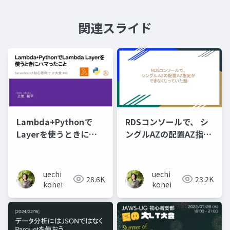
関連スライド
Lambda+Pythonで
RDSコンソールで、 シ
Layerを使うときにハ
ングルAZの配置AZ指定
マったこと
が できなくなっていた
話
uechi
uechi
28.6K
23.2K
kohei
kohei