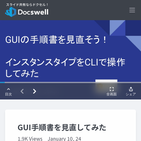
Ope
GUI手順書を見直してみた
1.9K Views
January 10, 24