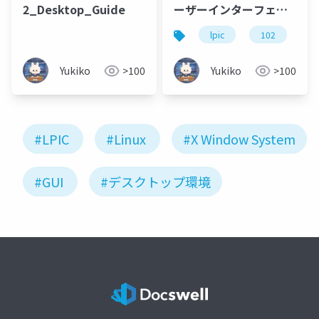
2_Desktop_Guide
ーザーインターフェー
ス とデスクトップ新人
lpic
102
未経験学生向け1週間絶
対合格ガイド
Yukiko
>100
Yukiko
>100
#LPIC
#Linux
#X Window System
#GUI
#デスクトップ環境