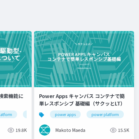
の検索機能に
Power Apps キャンバス コンテナで簡
単レスポンシブ 基礎編（サクッとLT）
latform
power apps
power apps
power platform
19.8K
Makoto Maeda
15.5K