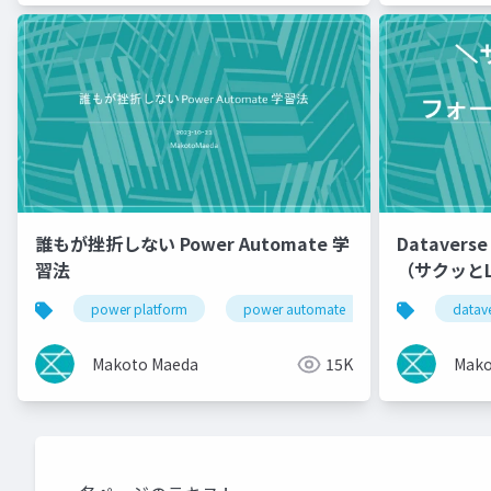
誰もが挫折しない Power Automate 学
Datave
習法
（サクッとL
power platform
power automate
datav
Makoto Maeda
15K
Mako