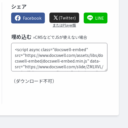
シェア
(Twitter)
Facebook
LINE
またはPlayer版
埋め込む
»CMSなどでJSが使えない場合
（ダウンロード不可）