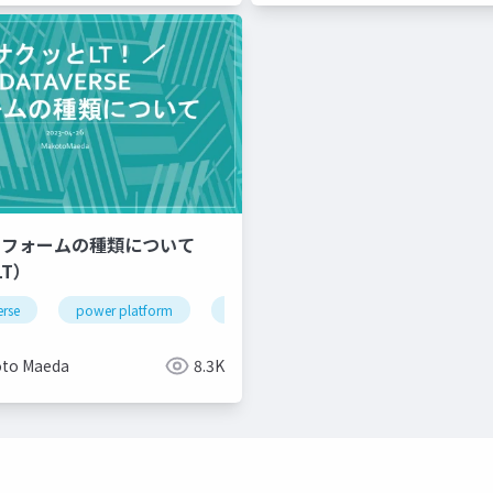
rse フォームの種類について
T）
erse
power platform
power apps
to Maeda
8.3K