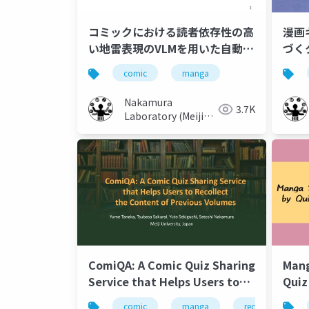
コミックにおける読者依存性の高
漫画
い地雷表現のVLMを用いた自動検
づく
出の検討
と検
comic
manga
Nakamura
3.7K
Laboratory (Meiji
University)
ComiQA: A Comic Quiz Sharing
Mang
Service that Helps Users to
Quiz
Recollect the Content of
comic
manga
recollection