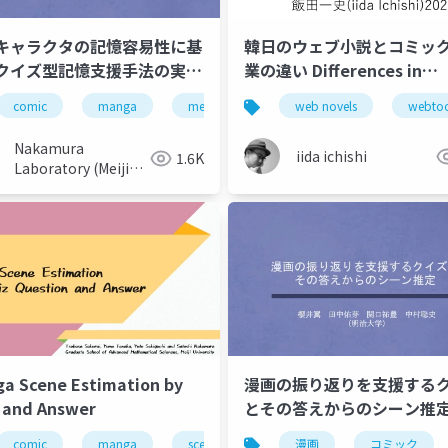
キャラクタの記憶容易性に基
韓日のウェブ小説とコミッ
クイズ型記憶支援手法の実現
業の違い Differences in
証
collaboration styles bet
comic
manga
memory
character
web novels
quiz
webto
Korean and Japanese we
novels and comics. and
Nakamura
iida ichishi
1.6K
Success factors for Kore
Laboratory (Meiji
University)
web novels platforms &
authors entering Japan
a Scene Estimation by
漫画の振り返りを支援する
 and Answer
とその答えからのシーン推
comic
qa service
manga
scene estimation
漫画
quiz
コミック
gpt