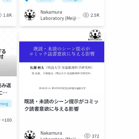
Nakamura
1.8K
2.5K
Laboratory (Meiji
University)
読み返
に関
既読・未読のシーン提示がコミッ
rning
manga
rereading
ク読書意欲に与える影響
>100
Nakamura
372
Laboratory (Meiji