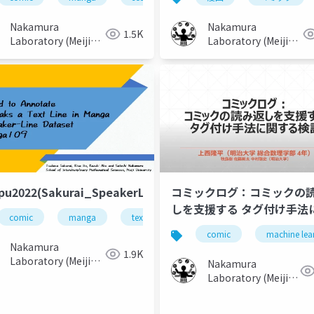
Nakamura
Nakamura
1.5K
Laboratory (Meiji
Laboratory (Meiji
University)
University)
u2022(Sakurai_SpeakerLineDataset)
コミックログ：コミックの
しを支援する タグ付け手法
comic
manga
text line
speaker-line dataset
する検討
memory
comic
machine lea
Nakamura
1.9K
Laboratory (Meiji
Nakamura
University)
Laboratory (Meiji
University)