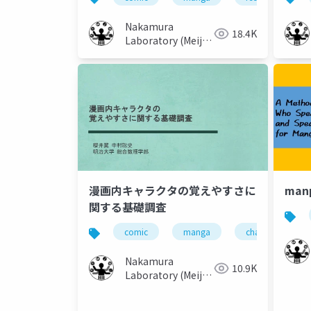
Previous Volumes
Nakamura
18.4K
Laboratory (Meiji
University)
漫画内キャラクタの覚えやすさに
manp
関する基礎調査
comic
manga
character
Nakamura
10.9K
Laboratory (Meiji
University)