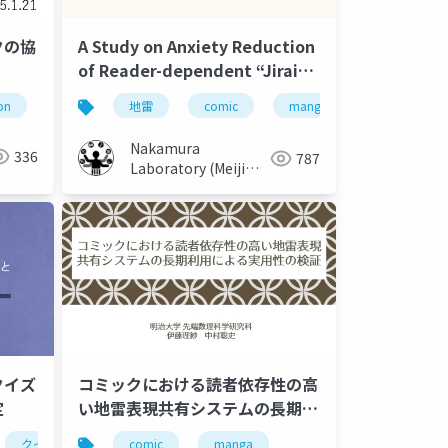
クの協
A Study on Anxiety Reduction
of Reader-dependent “Jirai”
ween
Expressions in Comics
on
reading
comic
地雷
manga
comic
ip
manga
マンガ
jirai
ウェブ小説
b
Nakamura
336
787
an
Laboratory (Meiji
University)
クイズ
コミックにおける読者依存性の高
定
い地雷表現共有システムの長期利
用による実用性の検証
クイズ
記憶
comic
manga
manga
comic
quiz
m