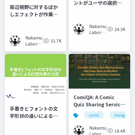
ントがユーザの選択行
周辺視野に対するぼか
動に及ぼす影響の調査
しエフェクトが作業時
の集中力に及ぼす影響
Nakamura
の調査
24.3K
Laboratory
Nakamura
(Meiji
31.7K
Laboratory
University)
(Meiji
University)
ComiQA: A Comic
Quiz Sharing Service
手書きとフォントの文
that Helps Users to
字形状の違いによる記
comic
manga
Recollect the
憶効果の比較
Content of Previous
Nakamura
18.4K
Volumes
Laboratory