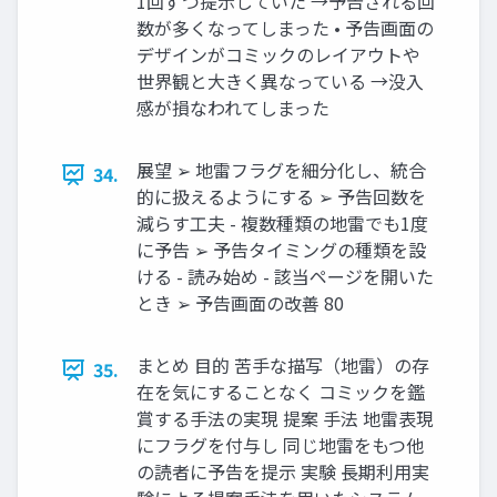
1回ずつ提示していた →予告される回
数が多くなってしまった • 予告画面の
デザインがコミックのレイアウトや
世界観と大きく異なっている →没入
感が損なわれてしまった
展望 ➢ 地雷フラグを細分化し、統合
34.
的に扱えるようにする ➢ 予告回数を
減らす工夫 - 複数種類の地雷でも1度
に予告 ➢ 予告タイミングの種類を設
ける - 読み始め - 該当ページを開いた
とき ➢ 予告画面の改善 80
まとめ 目的 苦手な描写（地雷）の存
35.
在を気にすることなく コミックを鑑
賞する手法の実現 提案 手法 地雷表現
にフラグを付与し 同じ地雷をもつ他
の読者に予告を提示 実験 長期利用実