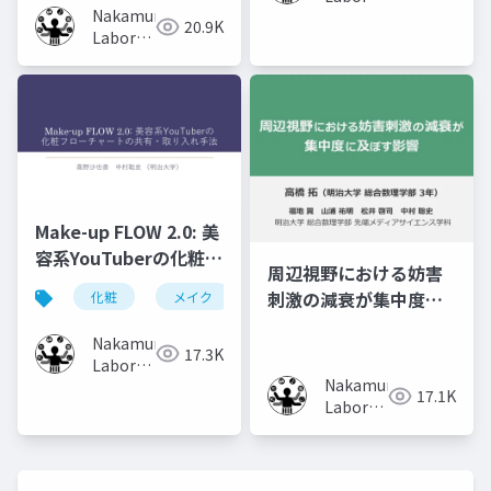
Nakamura
(Meiji
20.9K
Laboratory
University)
(Meiji
University)
Make-up FLOW 2.0: 美
容系YouTuberの化粧フ
周辺視野における妨害
ローチャートの共有・
刺激の減衰が集中度に
化粧
メイク
化粧工程
フローチャート
取り入れ手法
及ぼす影響
Nakamura
17.3K
Laboratory
Nakamura
(Meiji
17.1K
Laboratory
University)
(Meiji
University)