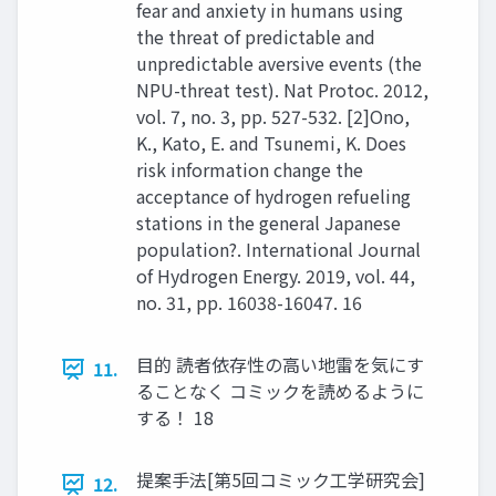
fear and anxiety in humans using
the threat of predictable and
unpredictable aversive events (the
NPU-threat test). Nat Protoc. 2012,
vol. 7, no. 3, pp. 527-532. [2]Ono,
K., Kato, E. and Tsunemi, K. Does
risk information change the
acceptance of hydrogen refueling
stations in the general Japanese
population?. International Journal
of Hydrogen Energy. 2019, vol. 44,
no. 31, pp. 16038-16047. 16
目的 読者依存性の高い地雷を気にす
11.
ることなく コミックを読めるように
する！ 18
提案手法[第5回コミック工学研究会]
12.