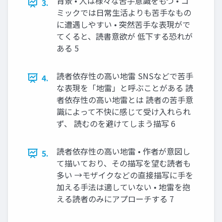
背景 • 人は様々な苦手意識をもつ • コ
3.
ミックでは日常生活よりも苦手なもの
に遭遇しやすい • 突然苦手な表現がで
てくると、読書意欲が 低下する恐れが
ある 5
読者依存性の高い地雷 SNSなどで苦手
4.
な表現を「地雷」と呼ぶことがある 読
者依存性の高い地雷とは 読者の苦手意
識によって不快に感じて受け入れられ
ず、 読むのを避けてしまう描写 6
読者依存性の高い地雷 • 作者が意図し
5.
て描いており、その描写を望む読者も
多い →モザイクなどの直接描写に手を
加える手法は適していない • 地雷を抱
える読者のみにアプローチする 7