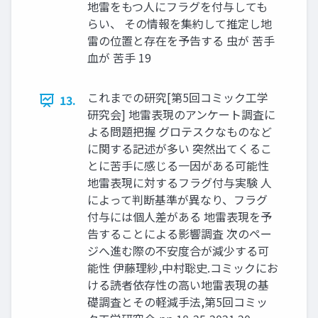
地雷をもつ人にフラグを付与しても
らい、 その情報を集約して推定し地
雷の位置と存在を予告する 虫が 苦手
血が 苦手 19
これまでの研究[第5回コミック工学
13.
研究会] 地雷表現のアンケート調査に
よる問題把握 グロテスクなものなど
に関する記述が多い 突然出てくるこ
とに苦手に感じる一因がある可能性
地雷表現に対するフラグ付与実験 人
によって判断基準が異なり、フラグ
付与には個人差がある 地雷表現を予
告することによる影響調査 次のペー
ジへ進む際の不安度合が減少する可
能性 伊藤理紗,中村聡史.コミックにお
ける読者依存性の高い地雷表現の基
礎調査とその軽減手法,第5回コミッ