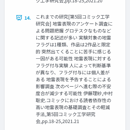
ク工学研究会,pp.18-25,2021.20
これまでの研究[第5回コミック工学
14.
研究会] 地雷表現のアンケート調査に
よる問題把握 グロテスクなものなど
に関する記述が多い 実験対象の地雷
フラグは1種類、作品は2作品と限定
的 突然出てくることに苦手に感じる
一因がある可能性 地雷表現に対する
フラグ付与実験 人によって判断基準
が異なり、フラグ付与には個人差が
ある 地雷表現を予告することによる
影響調査 次のページへ進む際の不安
度合が減少する可能性 伊藤理紗,中村
聡史.コミックにおける読者依存性の
高い地雷表現の基礎調査とその軽減
手法,第5回コミック工学研究
会,pp.18-25,2021.21