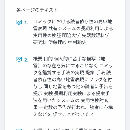
各ページのテキスト
コミックにおける読者依存性の高い地
1.
雷表現 共有システムの長期利用による
実用性の検証 明治大学 先端数理科学
研究科 伊藤理紗 中村聡史
概要 目的 個人的に苦手な描写（地
2.
雷）の存在を気にすることなく コミッ
クを鑑賞する手法の実現 提案 手法 読
者依存性の高い地雷表現にフラグを付
与し 同じ地雷をもつ他の読者に予告を
提示 実験 長期利用実験による提案手
法を用いたシステムの 実用性検討 結
果 一定数の予告が行われ、読者に心構
えなどを 促すことができた 4