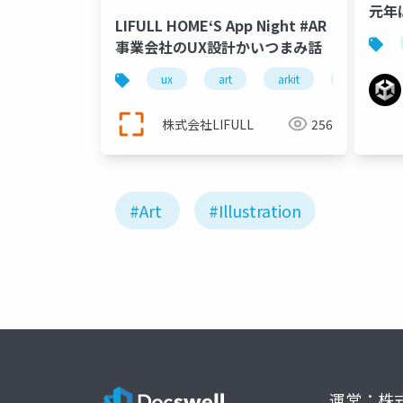
元年
LIFULL HOME‘S App Night #AR
PS
事業会社のUX設計かいつまみ話
アー
ux
art
arkit
lifull
株式会社LIFULL
256
#Art
#Illustration
運営：株