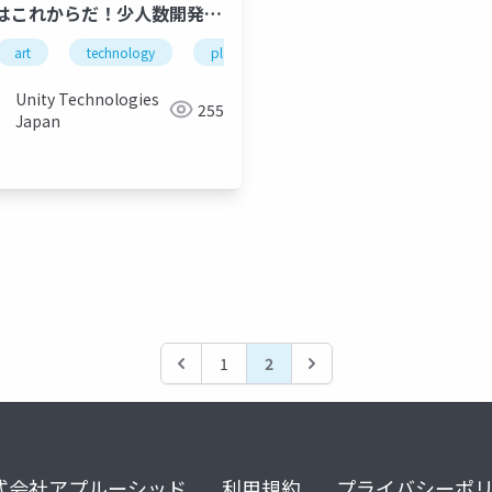
はこれからだ！少人数開発
 VR「ヘディング工場」企画と
art
technology
planning
vr
unity
un
トと技術と。
home's
アプリ企画
ios
ユーザー体験
機能
Unity Technologies
255
Japan
1
2
式会社アプルーシッド
利用規約
プライバシーポ