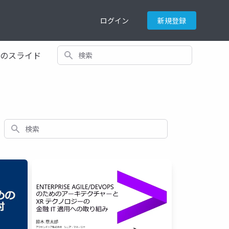
ログイン
新規登録
検索
てのスライド
検索