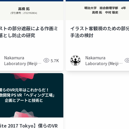
ストの部分遮蔽による作画ミ
イラスト客観視のための部
データ駆動
アート
数学
データサイエンス
落とし防止の研究
手法の検討
Nakamura
Nakamura
5.7K
Laboratory (Meiji
Laboratory (Meiji
University)
University)
ite 2017 Tokyo】僕らのVR