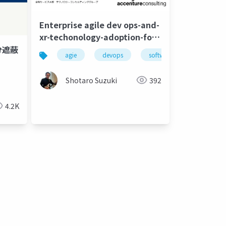
Enterprise agile dev ops-and-
xr-techonology-adoption-for-
fintech-20180324
分遮蔽
agie
devops
software development
Shotaro Suzuki
392
4.2K