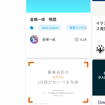
倉橋一成 略歴
イラ
data science
経営コンサルティング
ス見
倉橋一成
4.2K
【Un