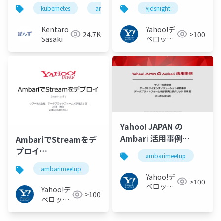
#yjdsnight
kubernetes
ansible
yjdsnight
Kentaro
Yahoo!デ
24.7K
>100
Sasaki
ベロッパ
ーネット
ワーク
Yahoo! JAPAN の
Ambari 活用事例
AmbariでStreamをデ
#ambarimeetup
プロイ
ambarimeetup
#ambarimeetup
ambarimeetup
Yahoo!デ
>100
ベロッパ
Yahoo!デ
>100
ーネット
ベロッパ
ワーク
ーネット
ワーク