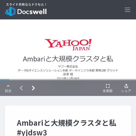
Ope
Ambariと大規模クラスタと私
#yjdsw3