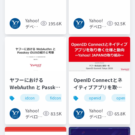
からBERT, GPT-3まで
Yahoo!
Yahoo!
195.6K
92.5K
デベロ
デベロッ
ッパー
パーネッ
ネット
トワーク
ワーク
ヤフーにおける
OpenID Connectとネ
WebAuthn と Passkey
イティブアプリを取り
の UX の紹介と考察
巻く仕様と動向 Yahoo!
idcon
fidcon
openid
openid_to
#idcon #fidcon
JAPANの取り組み
#openid
Yahoo!
Yahoo!
83.5K
65.8K
#openid_tokyo
デベロッ
デベロッ
パーネッ
パーネッ
トワーク
トワーク