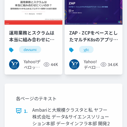
運用業務とスクラムは
ZAP - ZCPをベースとし
本当に組み合わせにく
たマルチK8sのアプリケ
いのか︖運用業務が大
ーション実行基盤
devsumi
yjtc
半を占めるプロダクト
#YJTC / YJTC21 B-3
開発での試行錯誤
Yahoo!デ
Yahoo!
44K
34.6K
ベロッパ
デベロッ
ーネット
パーネッ
ワーク
トワーク
各ページのテキスト
Ambariと大規模クラスタと私 ヤフー
1.
株式会社 データ&サイエンスソリュー
ション本部 データインフラ本部 開発2