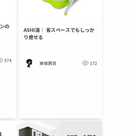
グインの
ASHI湯｜ 省スペースでもしっか
り癒せる
574
東條茜音
172
amazon store setup services
amazon account management
ama