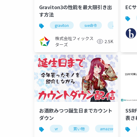
Graviton3の性能を最大限引き出
EC
す方法
graviton
sve命令
arm
株式会社フィックス
2.5K
ターズ
お酒飲みつつ誕生日までカウント
SS
ダウン
表さ
vr
買い物
amazon
沼