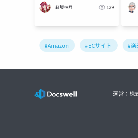
紅坂柚月
139
#Amazon
#ECサイト
#楽
運営：株