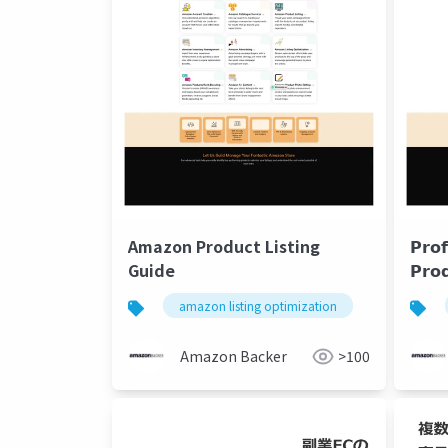
Amazon Product Listing
𝗣𝗿𝗼
Guide
𝗣𝗿𝗼
𝗢𝗽𝘁𝗶
amazon listing optimization
amazon sto
𝗔𝗺𝗮
Amazon Backer
>100