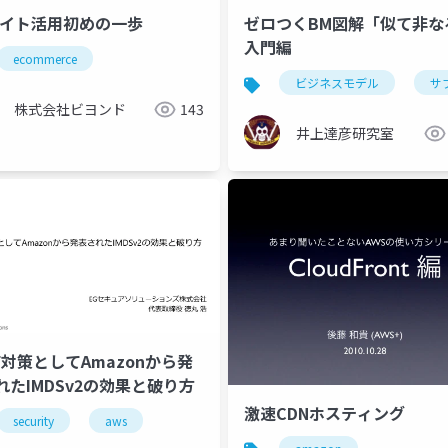
サイト活用初めの一歩
ゼロつくBM図解「似て非な
入門編
ecommerce
aws
cpu
amazon
graviton3
ビジネスモデル
高速化シリーズ
サ
株式会社ビヨンド
143
井上達彦研究室
RF対策としてAmazonから発
れたIMDSv2の効果と破り方
激速CDNホスティング
security
aws