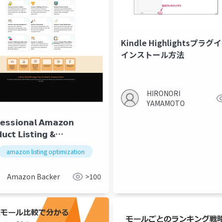
Kindle Highlightsプラ
インストール方法
HIRONORI
YAMAMOTO
𝗲𝘀𝘀𝗶𝗼𝗻𝗮𝗹 𝗔𝗺𝗮𝘇𝗼𝗻
𝘂𝗰𝘁 𝗟𝗶𝘀𝘁𝗶𝗻𝗴 &
𝗺𝗶𝘇𝗮𝘁𝗶𝗼𝗻 𝗦𝗲𝗿𝘃𝗶𝗰𝗲𝘀 |
re setup services
amazon listing optimization
amazon product listing services
amazon product listing services
𝘇𝗼𝗻𝗕𝗮𝗰𝗸𝗲𝗿
Amazon Backer
>100