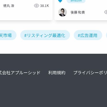
amazon
徳丸 浩
38.1K
後藤 和貴
天市場
#リスティング最適化
#広告運用
式会社アプルーシッド
利用規約
プライバシーポ