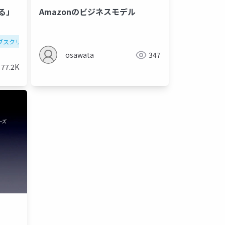
る」
Amazonのビジネスモデル
ブスクリプション
フリーミアム
図解
起業
スタ
osawata
347
77.2K