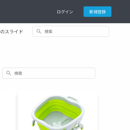
ログイン
新規登録
検索
てのスライド
検索