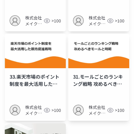
額
な情報量と構成
株式会社
株式会社
>100
>100
メイクア
メイクア
ップ
ップ
33.楽天市場のポイント
31.モールごとのランキ
制度を最大活用した販
ング戦略 攻めるべきモ
売促進戦略
ールと時期
株式会社
株式会社
>100
>100
メイクア
メイクア
ップ
ップ