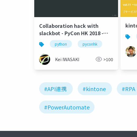
kint
Collaboration hack with
slackbot - PyCon HK 2018 -
2018.11.24
python
pyconhk
Kei IWASAKI
>100
#API連携
#kintone
#RPA
#PowerAutomate