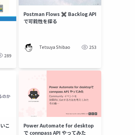
Postman Flows ✖️ Backlog API
で可能性を探る
Tetsuya Shibao
253
289
使いこ
Power Automate for desktop
で connpass API やってみた