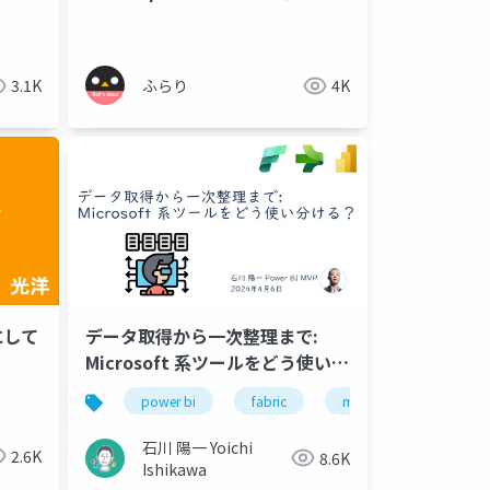
ジニア
api連携
3dセキュア
3.1K
ふらり
4K
にして
データ取得から一次整理まで:
Microsoft 系ツールをどう使い分
ける？
maven
github copilot
power bi
fabric
github copilot chat
microsoft fabric
openai
石川 陽一 Yoichi
2.6K
8.6K
Ishikawa