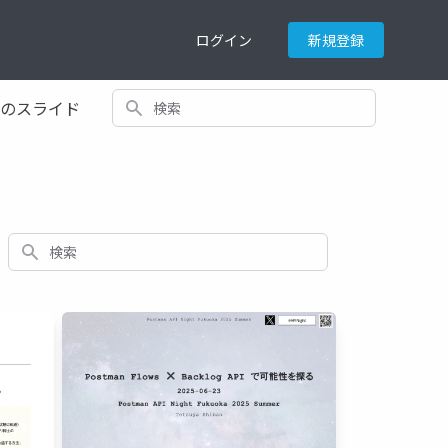
ログイン
新規登録
検索
てのスライド
検索