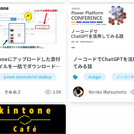
ntoneにアップロードした添付
ノーコードでChatGPTを活
イルを一括でダウンロードす
てみる話
er Automate for
power automate for desktop
pa4d
kintone
pad
chatgpt
pa4d
kintone
ノーコー
ktopフローの紹介
きぬあさ
3.5K
Noriko Matsumoto