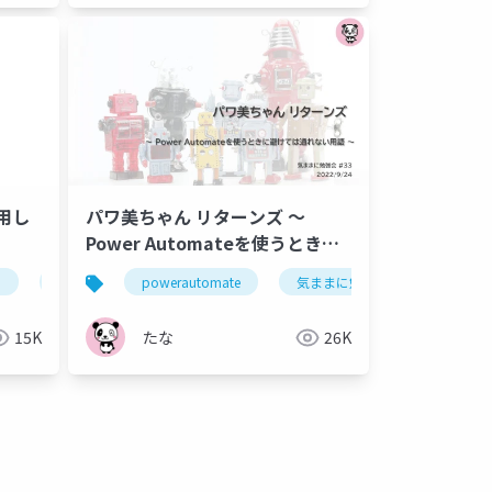
用し
パワ美ちゃん リターンズ ～
Power Automateを使うときに
避けては通れない用語 ～
ド
power automate
powerautomate
気ままに勉強会
15K
たな
26K