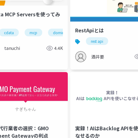
ta MCP Serversを使ってみ
RestApiとは
cdata
mcp
domino
hcl
rest api
tanuchi
4.4K
酒井要
代行業者の選択：GMO
実録！AIはBacklog APIを
ment Gatewayの利点
なせるのか