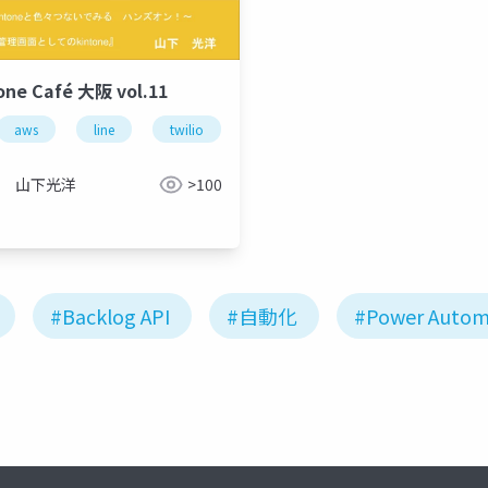
one Café 大阪 vol.11
aws
line
twilio
kintone
山下光洋
>100
#Backlog API
#自動化
#Power Autom