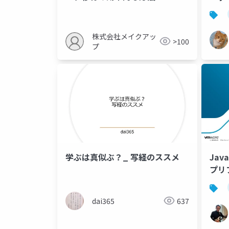
株式会社メイクアッ
>100
プ
学ぶは真似ぶ？_ 写経のススメ
Jav
プ
dai365
637