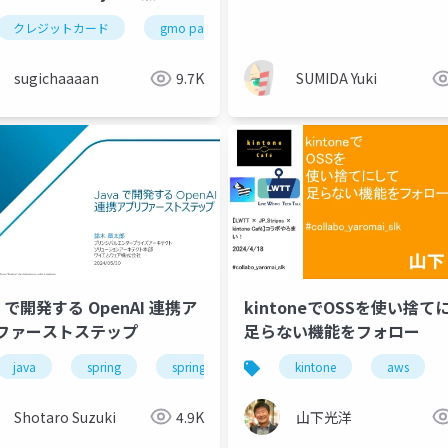
クレジットカード
gmo payment gateway
サーバーサイドエン
sugichaaaan
9.7K
SUMIDA Yuki
a で開発する OpenAI 連携ア
kintoneでOSSを使い捨て
リファーストステップ
足らない機能をフォロー
java
spring
spring boot
java21
kintone
spring ai
aws
Shotaro Suzuki
4.9K
山下光洋