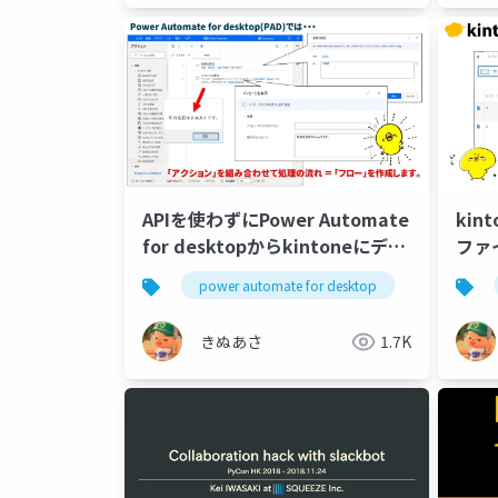
APIを使わずにPower Automate
ki
for desktopからkintoneにデー
ファ
タを登録する方法の紹介
るPow
power automate for desktop
pad
des
きぬあさ
1.7K