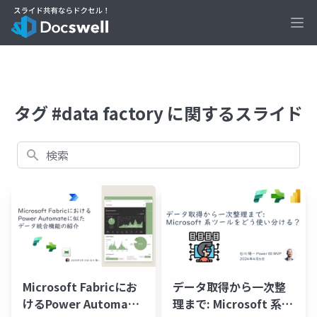
Ope
タグ #data factory に関するスライド
検索
Microsoft Fabricにお
データ取得から一次整
けるPower Automate
理まで: Microsoft 系ツ