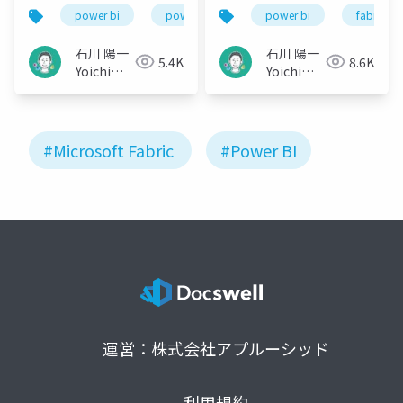
に似たデータ統合機能
ールをどう使い分け
power bi
power platform
power bi
microsoft fabric
fabric
の紹介
る？
石川 陽一
石川 陽一
5.4K
8.6K
Yoichi
Yoichi
Ishikawa
Ishikawa
#Microsoft Fabric
#Power BI
運営：株式会社アプルーシッド
利用規約