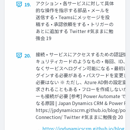
アクション • 各サービスに対して具体
19.
的な操作を指示する部品 • メールを
送信する • Teamsにメッセージを投
稿する • 承認依頼をする • トリガーの
あとに追加する Twitter #気ままに勉
強会 19
接続 • サービスにアクセスするための認証情報
20.
キュリティカードのようなもの • 毎回、ID
なくサービスへログイン可能になる • 最初
グインする必要がある • パスワードを変更
必要はない ※ ただし、Azure AD側の設
求されることもある • フローを作成しない
ーも接続が必要 [参考] Power Automat
なる原因 | Japan Dynamics CRM & Power Pla
https://jpdynamicscrm.github.io/blog/pow
Connection/ Twitter #気ままに勉強会 20
https://jpdynamicscrm.github.io/blog/