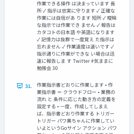
作業できる操作 は決まっています 長
所 ✓ 指示は忠実に守ります ✓ 正確な
作業には自信があ ります 短所 ✓ 曖昧
な指示では作業でき ません ✓ 報告は
カタコトの日本語 や英語になります
✓ 記憶力は抜群で一度覚え た指示は
忘れません ✓ 作業速度は速いです ✓
指示通りに作業ができな い場合は迅
速に報告しま す Twitter #気ままに
勉強会 30
作業指示書どおりに作業します • 作
31.
業指示書 ＝ クラウドフロー • 業務の
流れ と 条件に応じた動き方の定義を
設定する • 一度、作成してしまえ
ば、指示書どおり作業する トリガー
トリガー パワ美ちゃんに作業してい
いよというGoサイン アクション パワ