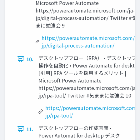
Microsoft Power Automate
https://powerautomate.microsoft.com/ja-
jp/digital-process-automation/ Twitter #気
まに勉強会 9
https://powerautomate.microsoft.com/ja
jp/digital-process-automation/
デスクトップフロー（RPA） • デスクトップ
10.
操作を自動化 • Power Automate for deskto
[引用] RPA ツールを採用するメリット |
Microsoft Power Automate
https://powerautomate.microsoft.com/ja-
jp/rpa-tool/ Twitter #気ままに勉強会 10
https://powerautomate.microsoft.com/j
jp/rpa-tool/
デスクトップフローの作成画面 •
11.
Power Automat for desktop デスク