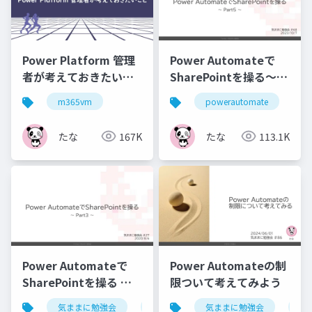
Power Platform 管理
Power Automateで
者が考えておきたいこ
SharePointを操る～
と
Part5～
m365vm
powerautomate
sh
たな
167K
たな
113.1K
Power Automateで
Power Automateの制
SharePointを操る ～
限ついて考えてみよう
Part ３～
気ままに勉強会
powerautomate
気ままに勉強会
sharepoint
po