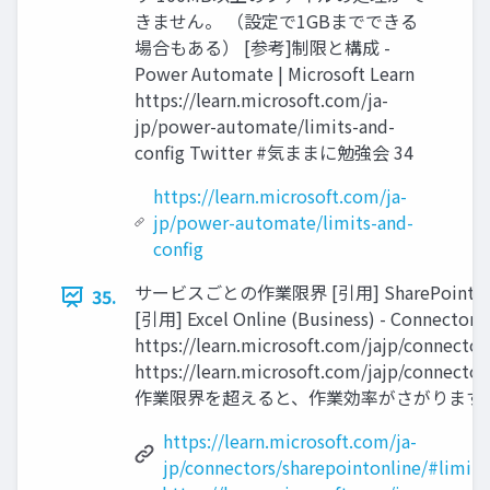
きません。 （設定で1GBまでできる
場合もある） [参考]制限と構成 -
Power Automate | Microsoft Learn
https://learn.microsoft.com/ja-
jp/power-automate/limits-and-
config Twitter #気ままに勉強会 34
https://learn.microsoft.com/ja-
jp/power-automate/limits-and-
config
サービスごとの作業限界 [引用] SharePoint - Conn
35.
[引用] Excel Online (Business) - Connectors 
https://learn.microsoft.com/jajp/connector
https://learn.microsoft.com/jajp/connector
作業限界を超えると、作業効率がさがります Twi
https://learn.microsoft.com/ja-
jp/connectors/sharepointonline/#limits