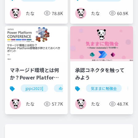
たな
78.8K
たな
60.9K
マネージド環境とは何
承認コネクタを触って
か？Power Platform
みよう
管理者が押さえておく
jppc2023]
rb03
powerplatform
気ままに勉強会
powera
po
べきポイント
たな
57.7K
たな
48.7K