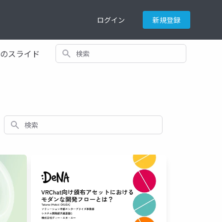
ログイン
新規登録
検索
てのスライド
検索