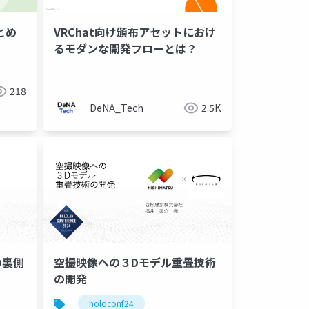
とめ
VRChat向け頒布アセットにおけ
るモダンな開発フローとは？
デジタルアーカイブ
3d gaussian splatting
3dgs
xgrids
218
DeNA_Tech
2.5K
の裏側
空撮映像への３Dモデル重畳技術
の開発
holoconf24