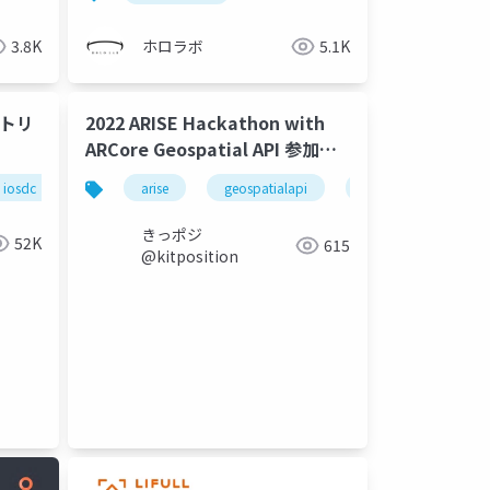
3.8K
ホロラボ
5.1K
メトリ
2022 ARISE Hackathon with
ARCore Geospatial API 参加作
品「いつでも雪国」プレゼンスラ
iosdc
ml
arise
photogrammetry
geospatialapi
arcore
unity
イド
きっポジ
52K
615
@kitposition