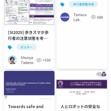
歩行者移動予測
視
Tamura
686
Lab.
[SI2025] 歩きスマホ歩
行者の注意状態を考慮
した自律移動ロボット
ポスター
の動的なコストマップ
調整
Shunya
>100
Tadano
Towards safe and
人とロボットの安全な