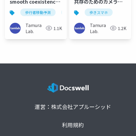
smooth coexistence
共存のためのカメラ映
of mobile robots and
像を用いた歩きスマホ
歩行者移動予測
歩きスマホ
歩きスマホ
視覚的注意
inattentive humans
検出（SI2021）
(PNARUDE Workshop
Tamura
Tamura
1.1K
1.2K
at IROS2022)
Lab.
Lab.
運営：株式会社アプルーシッド
利用規約