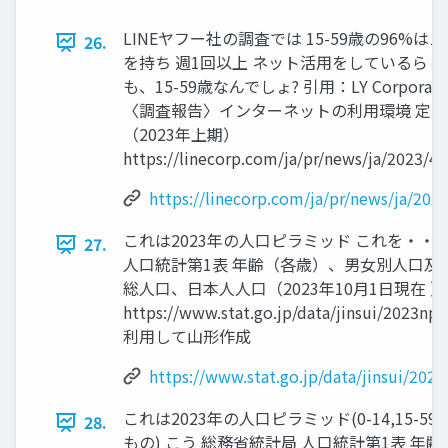
LINEヤフー社の調査では 15-59歳の96%は
26.
を持ち 週1回以上 ネット活用をしているらし
も、15-59歳なんでしょ? 引用：LY Corporati
〈調査報告〉インターネットの利用環境 定
（2023年上期）
https://linecorp.com/ja/pr/news/ja/2023/4
https://linecorp.com/ja/pr/news/ja/202
これは2023年の人口ピラミッド これを・・
27.
人口統計第1表 年齢（各歳）、男女別人口及
総人口、日本人人口（2023年10月1日現在 ）
https://www.stat.go.jp/data/jinsui/2023np
利用して山形作成
https://www.stat.go.jp/data/jinsui/202
これは2023年の人口ピラミッド(0-14,15-59
28.
もの) こう 総務省統計局 人口統計第1表 年