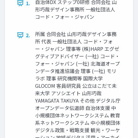
自治体DX ステップ0研修 合同会社 山
1.
形巧哉デザイン事務所 一般社団法人
コード・フォー・ジャパン
所属 合同会社 山形巧哉デザイン事務
2.
所 代表 一般社団法人 コード・フォ
ー・ジャパン 理事等 (株)HARP エグゼ
グティブアドバイザー (一社) コード・
フォー・ジャパン (一社) 北海道オープ
ンデータ推進協議会 理事 (一社) モリ
ラボ 理事 研究機関等 国際大学
GLOCOM 客員研究員 公立はこだて未
来大学 アソシエイト 山形巧哉
YAMAGATA TAKUYA その他 デジタル庁
オープンデータ伝道師 自治体支援 中
小規模団体ネットワークシステム 教育
系ネットワークシステム 中小規模団体
デジタル政策・戦略支援 観光・ワーケ
ーション 地域デジタル活用・アーカイ