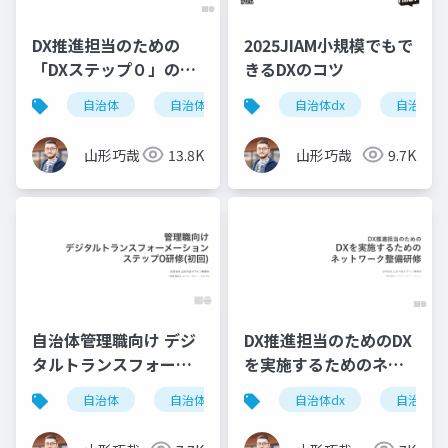
DX推進担当のための
2025JIAM小規模でもで
「DXステップ０」の前
きるDXのコツ
の準備体操
自治体
自治体dx
dx
自治体dx
自治体
山形巧哉
13.8K
山形巧哉
9.7K
自治体管理職向け デジ
DX推進担当のためのDX
タルトランスフォーメ
を実施するためのネッ
ーション(DX) ステップ
トワーク整備研修(ダイ
自治体
自治体dx
dx
自治体dx
自治体
0研修
ジェスト)