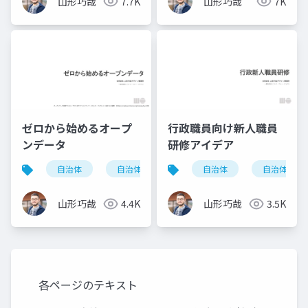
山形巧哉
7.7K
山形巧哉
7K
ゼロから始めるオープ
行政職員向け新人職員
ンデータ
研修アイデア
自治体
自治体dx
オープンデータ
自治体
自治体dx
自治体
山形巧哉
4.4K
山形巧哉
3.5K
各ページのテキスト