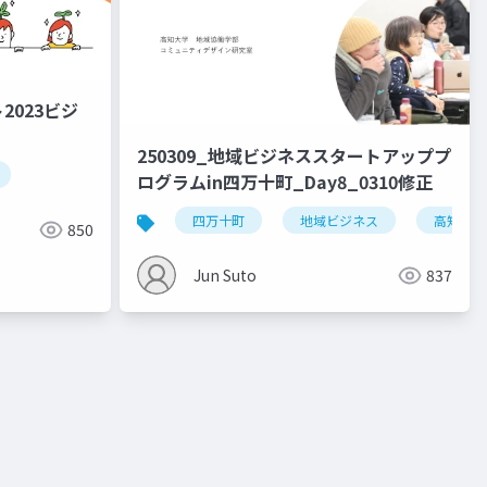
023ビジ
250309_地域ビジネススタートアッププ
ログラムin四万十町_Day8_0310修正
四万十町
地域ビジネス
高知大学
850
Jun Suto
837