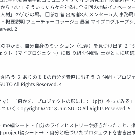
から ない」そういった方々を対象に全６回の地域イノベータ
びの場。 □参加者 出席者8人 メンター５人 事務局1人 プログラム 11
6:30 チェックイン・概要説明 フューチャーコラージュ 昼食 マイプロ
erved. 2
験の中から、自分自身のミッ ション（使命）を見つけ出す ２ 
クト（マイプロジェクト）に取 り組む仲間同士がともに切磋琢磨しな
創ろう ２ ありのままの自分を素直に出そう ３ 仲間・プロジェ
 All Rights Reserved. 4
ｙ） 「何かを、プロジェクトの形にして（pjt）やってみる」
ight © 2018 Jun SUTO All Rights Reserved. 5
 me編シート ・自分のライフヒストリーや好きだったこと、
roject編シート→ ・自分と紐づいたプロジェクトを書き出す 