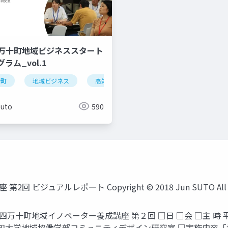
_四万十町地域ビジネススタート
ラム_vol.1
十町
地域ビジネス
高知大学
ローカルビジネス
Suto
590
ジュアルレポート Copyright © 2018 Jun SUTO All Righ
万十町地域イノベーター養成講座 第２回 □日 □会 □主 時 平成3
高知大学地域協働学部コミュニティデザイン研究室 □実施内容