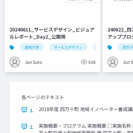
20240611_サービスデザイン_ビジュア
240622
ルレポート_Day2_公開用
アッププログ
高知大学
サービスデザイン
デザイン思考
四万
Jun Suto
638
Jun 
各ページのテキスト
2018年度 四万十町 地域イノベーター養成講座 第2回 ビ
1.
実施概要・プログラム 実施概要 □実施名称 四
2.
万十町役場十和地域振興局 催 四万十町・