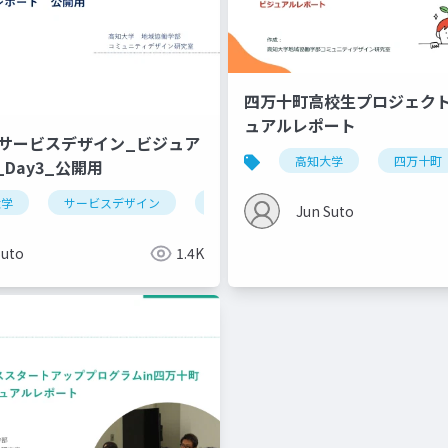
四万十町高校生プロジェクト2
ュアルレポート
12_サービスデザイン_ビジュア
高知大学
四万十町
Day3_公開用
大学
サービスデザイン
デザイン思考
Jun Suto
Suto
1.4K