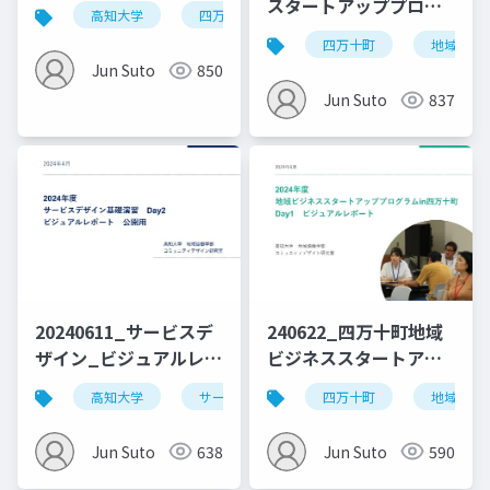
レポート
スタートアッププログ
高知大学
四万十町
ラムin四万十町
四万十町
地域ビジ
_Day8_0310修正
Jun Suto
850
Jun Suto
837
20240611_サービスデ
240622_四万十町地域
ザイン_ビジュアルレポ
ビジネススタートアッ
ート_Day2_公開用
ププログラム_vol.1
高知大学
サービスデザイン
四万十町
デザイン思考
地域ビジ
Jun Suto
638
Jun Suto
590