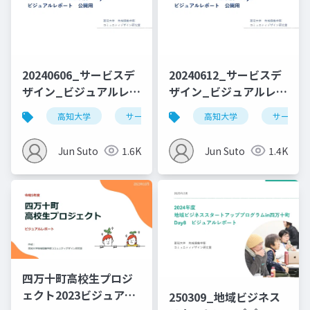
20240606_サービスデ
20240612_サービスデ
ザイン_ビジュアルレポ
ザイン_ビジュアルレポ
ート_Day1_公開用
ート_Day3_公開用
高知大学
サービスデザイン
高知大学
デザイン思考
サービス
Jun Suto
1.6K
Jun Suto
1.4K
四万十町高校生プロジ
ェクト2023ビジュアル
250309_地域ビジネス