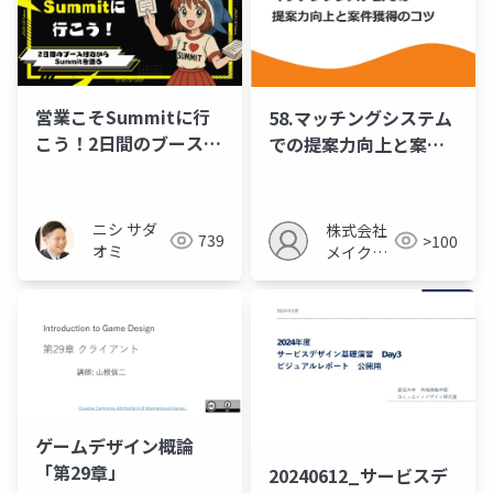
営業こそSummitに行
58.マッチングシステム
こう！2日間のブース対
での提案力向上と案件
応からSummitを語る
獲得のコツ
ニシ サダ
株式会社
739
>100
オミ
メイクア
ップ
ゲームデザイン概論
「第29章」
20240612_サービスデ