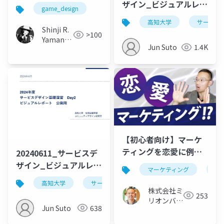
ザイン_ビジュアルレポ
game_design
ート_Day3_公開用
高知大学
サービス
Shinji R.
>100
Yamane
Jun Suto
1.4K
(山根信
二)
【初心者向け】マーケ
ティングを恋愛に例え
20240611_サービスデ
て解説してみた
ザイン_ビジュアルレポ
マーケティング
初
ート_Day2_公開用
高知大学
サービスデザイン
デザイン思考
株式会社ミ
253
リオンバリ
Jun Suto
638
ュー