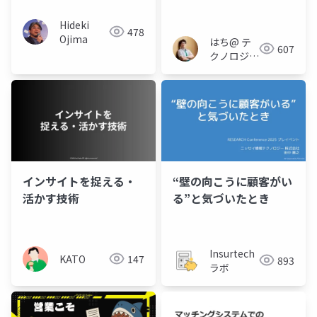
んなを守れ~
Hideki
478
Ojima
はち@ テ
607
クノロジー
メディア
「Newbee」
インサイトを捉える・
“壁の向こうに顧客がい
活かす技術
る”と気づいたとき
Insurtech
KATO
147
893
ラボ