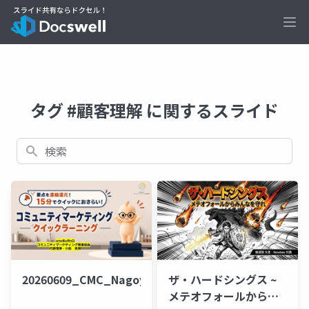
Ope
タグ #顧客理解 に関するスライド
検索
20260609_CMC_Nagoya_QuickLearning
ザ・ハードシングス ~
メテオフォールからみ