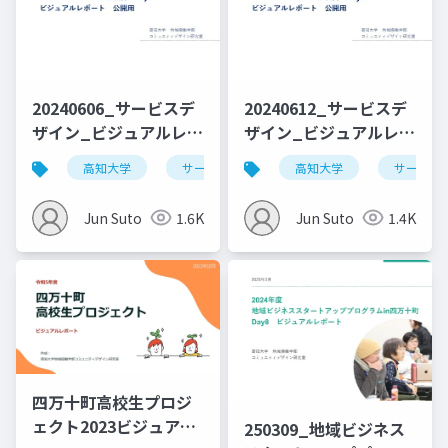
20240606_サービスデ
20240612_サービスデ
ザイン_ビジュアルレポ
ザイン_ビジュアルレポ
ート_Day1_公開用
ート_Day3_公開用
高知大学
サービスデザイン
高知大学
デザイン思考
サービス
Jun Suto
1.6K
Jun Suto
1.4K
四万十町高校生プロジ
ェクト2023ビジュアル
250309_地域ビジネス