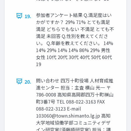
参加者アンケート結果 Q.満足度はい
19.
かがですか？ 29% 71% とても満足
満足 どちらでもない 不満足 とても不
満足 未回答 Q.性別を教えてくださ
い。 Q.年齢を教えてください。 14%
14% 29% 14% 14% 86% 29% 男性
女性 10代 20代 30代 40代 50代 60代
19
問い合わせ 四万十町役場 人材育成推
20.
進センター 担当：主査 横山 光一 〒
786-0008 高知県高岡郡四万十町榊山
町3番7号 TEL 088-022-3163 FAX
088-022-3123 E-mail
103060@town.shimanto.lg.jp
高知
大学地域協働学部コミュニティデザ
イン研究室(須藤順研究室) 担当：講