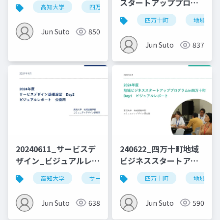
レポート
スタートアッププログ
高知大学
四万十町
ラムin四万十町
四万十町
地域ビジ
_Day8_0310修正
Jun Suto
850
Jun Suto
837
20240611_サービスデ
240622_四万十町地域
ザイン_ビジュアルレポ
ビジネススタートアッ
ート_Day2_公開用
ププログラム_vol.1
高知大学
サービスデザイン
四万十町
デザイン思考
地域ビジ
Jun Suto
638
Jun Suto
590