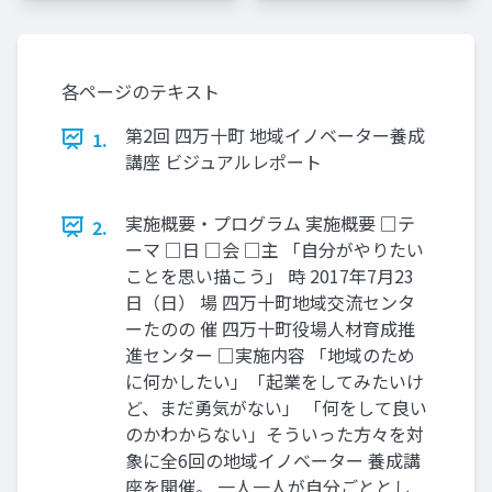
各ページのテキスト
第2回 四万十町 地域イノベーター養成
1.
講座 ビジュアルレポート
実施概要・プログラム 実施概要 □テ
2.
ーマ □日 □会 □主 「自分がやりたい
ことを思い描こう」 時 2017年7月23
日（日） 場 四万十町地域交流センタ
ーたのの 催 四万十町役場人材育成推
進センター □実施内容 「地域のため
に何かしたい」「起業をしてみたいけ
ど、まだ勇気がない」 「何をして良い
のかわからない」そういった方々を対
象に全6回の地域イノベーター 養成講
座を開催。 一人一人が自分ごととし