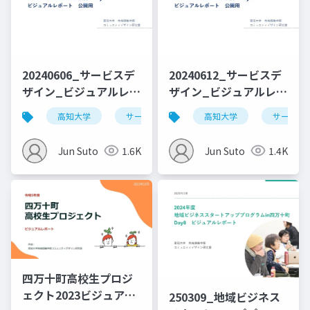
20240606_サービスデ
20240612_サービスデ
ザイン_ビジュアルレポ
ザイン_ビジュアルレポ
ート_Day1_公開用
ート_Day3_公開用
高知大学
サービスデザイン
高知大学
デザイン思考
サービス
Jun Suto
1.6K
Jun Suto
1.4K
四万十町高校生プロジ
ェクト2023ビジュアル
250309_地域ビジネス