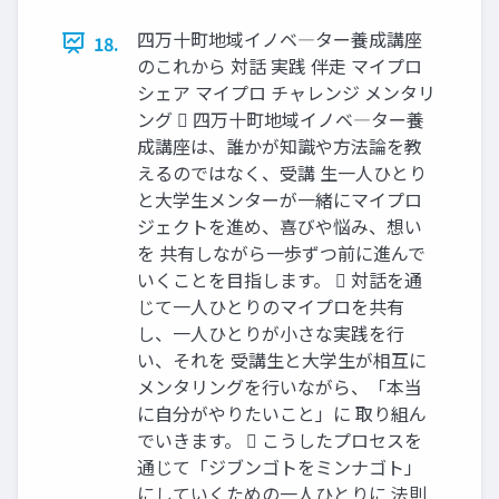
四万十町地域イノベ―ター養成講座
18.
のこれから 対話 実践 伴走 マイプロ
シェア マイプロ チャレンジ メンタリ
ング  四万十町地域イノベ―ター養
成講座は、誰かが知識や方法論を教
えるのではなく、受講 生一人ひとり
と大学生メンターが一緒にマイプロ
ジェクトを進め、喜びや悩み、想い
を 共有しながら一歩ずつ前に進んで
いくことを目指します。  対話を通
じて一人ひとりのマイプロを共有
し、一人ひとりが小さな実践を行
い、それを 受講生と大学生が相互に
メンタリングを行いながら、「本当
に自分がやりたいこと」に 取り組ん
でいきます。  こうしたプロセスを
通じて「ジブンゴトをミンナゴト」
にしていくための一人ひとりに 法則