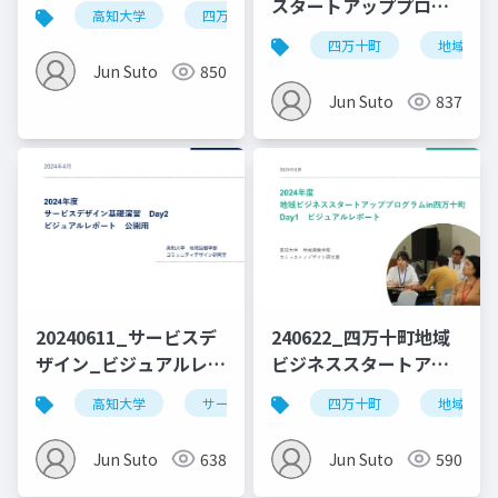
レポート
スタートアッププログ
高知大学
四万十町
ラムin四万十町
四万十町
地域ビジ
_Day8_0310修正
Jun Suto
850
Jun Suto
837
20240611_サービスデ
240622_四万十町地域
ザイン_ビジュアルレポ
ビジネススタートアッ
ート_Day2_公開用
ププログラム_vol.1
高知大学
サービスデザイン
四万十町
デザイン思考
地域ビジ
Jun Suto
638
Jun Suto
590