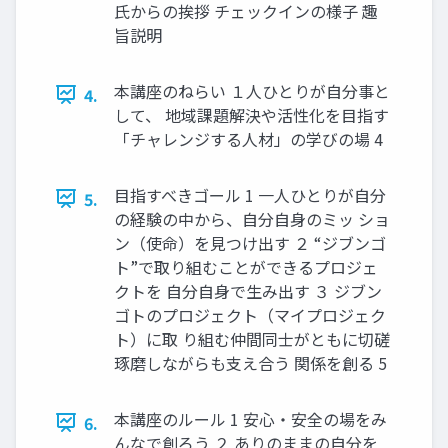
氏からの挨拶 チェックインの様子 趣
旨説明
本講座のねらい １人ひとりが自分事と
4.
して、 地域課題解決や活性化を目指す
「チャレンジする人材」の学びの場 4
目指すべきゴール 1 一人ひとりが自分
5.
の経験の中から、自分自身のミッ ショ
ン（使命）を見つけ出す ２ “ジブンゴ
ト”で取り組むことができるプロジェ
クトを 自分自身で生み出す ３ ジブン
ゴトのプロジェクト（マイプロジェク
ト）に取 り組む仲間同士がともに切磋
琢磨しながらも支え合う 関係を創る 5
本講座のルール 1 安心・安全の場をみ
6.
んなで創ろう ２ ありのままの自分を