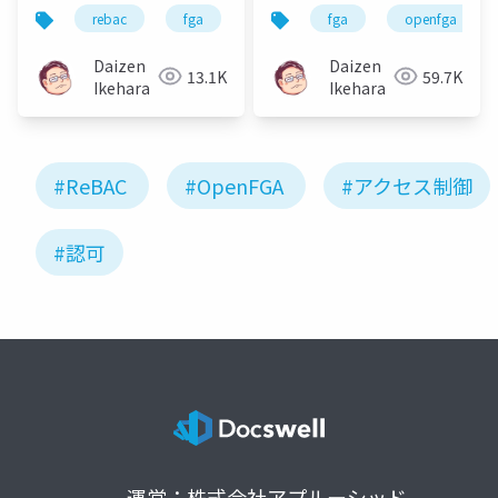
Relationship-Based
は？
rebac
fga
auth0
fga
cloud native
openfga
au
Access Controlとは？
Daizen
Daizen
13.1K
59.7K
Ikehara
Ikehara
#ReBAC
#OpenFGA
#アクセス制御
#認可
運営：株式会社アプルーシッド