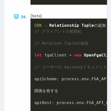
[beta]
34.
SDK
 - 
Relationship
Tuple
// クライアントの初期化
// Relation Tupleの追加
let
 fgaClient = 
new
OpenFgaCli
// ユーザーの daizenはドキュメン
apiScheme
: process.
env
.
FGA_API
関係を有する

apiHost
: process.
env
.
FGA_API_H