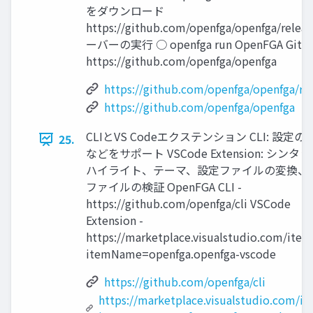
をダウンロード
https://github.com/openfga/openfga/releas
ーバーの実⾏ ○ openfga run OpenFGA GitHu
https://github.com/openfga/openfga
https://github.com/openfga/openfga/rel
https://github.com/openfga/openfga
CLIとVS Codeエクステンション CLI: 設定
25.
などをサポート VSCode Extension: シンタ
ハイライト、テーマ、設定ファイルの変換、
ファイルの検証 OpenFGA CLI -
https://github.com/openfga/cli VSCode
Extension -
https://marketplace.visualstudio.com/item
itemName=openfga.openfga-vscode
https://github.com/openfga/cli
https://marketplace.visualstudio.com/it