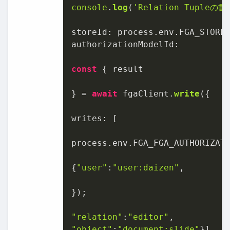
console
.
log
(
'Relation Tupleの
storeId
: process.
env
.
FGA_STORE
authorizationModelId
:

const
 { result

} = 
await
 fgaClient.
write
({

writes
: [

process.
env
.
FGA_FGA_AUTHORIZAT
{
"user"
:
"user:daizen"
,

});

"relation"
:
"editor"
"object"
:
"document:slide"
}],
