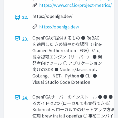
https://www.cncf.io/project-metrics/
https://openfga.dev/
22.
https://openfga.dev/
OpenFGAが提供するもの ● ReBAC
23.
を適⽤した きめ細やかな認可（Fine-
Grained Authorization - FGA）が 可
能な認可エンジン（サーバー） ● 開
発者向けツール ○ アプリケーション
向けのSDK ■ Node.js/Javascript、
GoLang、.NET、Python ● CLI ●
Visual Studio Code Extension
OpenFGAサーバーのインストール ● ● ●
24.
るガイドは2つ (ローカルでも実行できる） ○ D
Kubernates ローカルでのセットアップ⽅法 ○
使⽤ brew install openfga ○ 事前コ