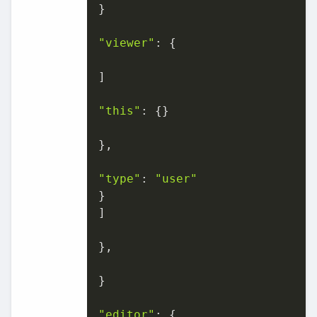
}

"viewer"
: {

]

"this"
: {}

},

"type"
: 
"user"
}

]

},

}

"editor"
: {
