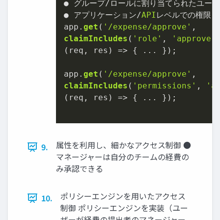
● グループ/ロールに割り当てられたユーザ
● アプリケーション/
API
レベルでの権限

app.
get
(
'/expense/approve'
claimIncludes
(
'role'
, 
'approver
(
req, res
) =>
 { ... });

app.
get
(
'/expense/approve'
claimIncludes
(
'permissions'
, 
'a
(
req, res
) =>
 { ... });

属性を利用し、細かなアクセス制御 ●
9.
マネージャーは自分のチームの経費の
み承認できる
ポリシーエンジンを用いたアクセス
10.
制御 ポリシーエンジンを実装（ユー
ザーが経費の提出者のマネージャー