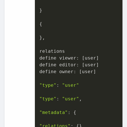
}

{

},

relations

define 
viewer
: [user]

define 
editor
: [user]

define 
owner
: [user]

"type"
: 
"user"
"type"
: 
"user"
,

"metadata"
: {

"relations"
: {},
