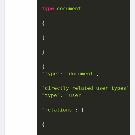
type
document
{

{

}

"type"
: 
"document"
,

"directly_related_user_types"
"type"
: 
"user"
"relations"
: {

{
