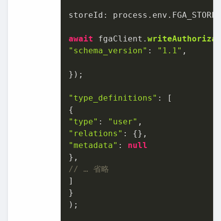
storeId
: process.
env
.
FGA_STORE
await
 fgaClient.
writeAuthoriza
"schema_version"
: 
"1.1"
,

});

"type_definitions"
: [

"type"
: 
"user"
"relations"
"metadata"
: 
null
// … 省略
]

}

);
