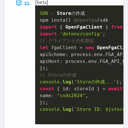
[beta]
32.
SDK
 - 
Store
の作成

npm install 
@openfga
import
 { 
OpenFgaClient
 } 
from
import
'dotenv/config'
// クライアントの初期化
let
 fgaClient = 
new
OpenFgaCli
apiScheme
: process.
env
.
FGA_API
apiHost
: process.
env
.
FGA_API_H
// Storeの作成
console
.
log
(
'Storeの作成...'
const
 { 
id
: storeId } = 
await
 
name
: 
"cnds2024"
,

console
.
log
(
`Store ID: 
${store