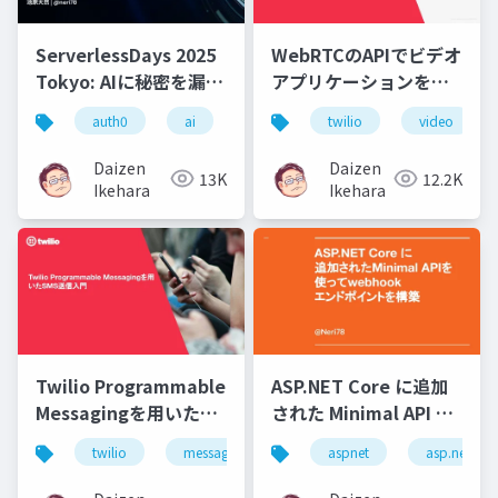
ServerlessDays 2025
WebRTCのAPIでビデオ
Tokyo: AIに秘密を漏ら
アプリケーションをつ
さない！」RAG時代の
くってみるレクチャー
auth0
ai
rag
twilio
rebac
video
アクセス制御：ReBAC
＆ハンズオン
で実現するデータ保護
Daizen
Daizen
13K
12.2K
Ikehara
Ikehara
Twilio Programmable
ASP.NET Core に追加
Messagingを用いた
された Minimal API を
SMS送信入門
使って webhook エン
twilio
messaging
sms
aspnet
api
asp.net
ドポイントを構築