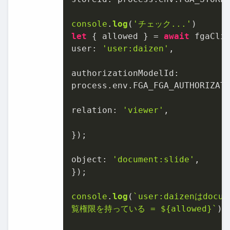
console
.
log
(
'チェック...'
let
 { allowed } = 
await
 fgaCli
user
: 
'user:daizen'
,

authorizationModelId
:

process.
env
.
FGA_FGA_AUTHORIZAT
relation
: 
'viewer'
,

});

object
: 
'document:slide'
,

});

console
.
log
(
`user:daizenはdocum
覧権限を持っている = 
${allowed}
`
);
