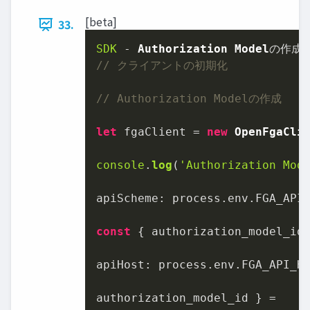
[beta]
33.
SDK
 - 
Authorization
Model
// クライアントの初期化
// Authorization Modelの作成
let
 fgaClient = 
new
OpenFgaCli
console
.
log
(
'Authorization Mo
apiScheme
: process.
env
.
FGA_API
const
 { 
authorization_model_id
:
apiHost
: process.
env
.
FGA_API_H
authorization_model_id } =
