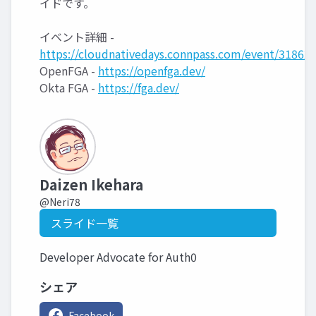
イドです。
イベント詳細 -
https://cloudnativedays.connpass.com/event/318627
OpenFGA -
https://openfga.dev/
Okta FGA -
https://fga.dev/
Daizen Ikehara
@Neri78
スライド一覧
Developer Advocate for Auth0
シェア
Facebook