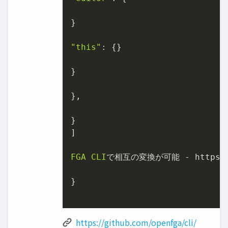
}

"this"
: {}

}

},

}

]

FGA
CLI
で相互の変換が可能 - 
https
:
}

https://github.com/openfga/cli/