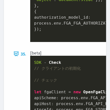
},

authorization_model_id
:

process.
env
.
FGA_FGA_AUTHORIZAT
});

[beta]
35.
SDK
 - 
Check
// クライアントの初期化
// チェック
let
 fgaClient = 
new
OpenFgaCli
apiScheme
: process.
env
.
FGA_API
apiHost
: process.
env
.
FGA_API_H
storeId
: process.
env
.
FGA_STORE