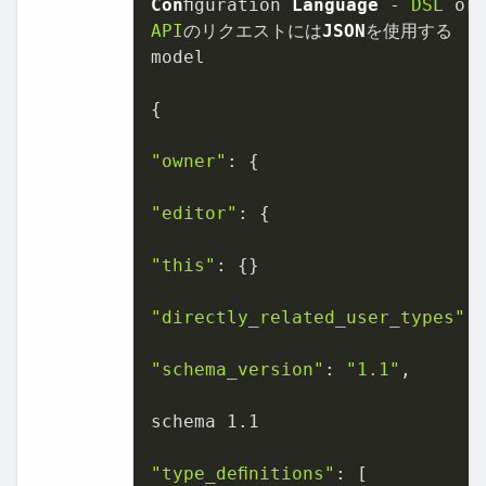
Con
ﬁguration 
Language
 - 
DSL
 or
API
のリクエストには
JSON
を使⽤する

model

{

"owner"
: {

"editor"
: {

"this"
: {}

"directly_related_user_types"
: 
"schema_version"
: 
"1.1"
,

schema 
1.1
"type_deﬁnitions"
: [
