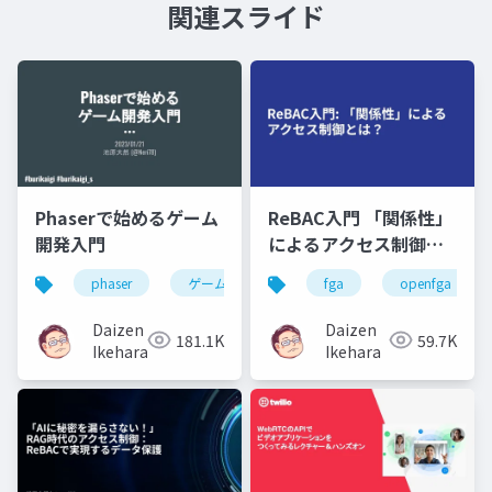
関連スライド
Phaserで始めるゲーム
ReBAC入門 「関係性」
開発入門
によるアクセス制御と
は？
phaser
ゲーム
fga
openfga
Daizen
Daizen
181.1K
59.7K
Ikehara
Ikehara