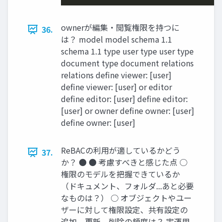
ownerが編集‧閲覧権限を持つに
36.
は？ model model schema 1.1
schema 1.1 type user type user type
document type document relations
relations define viewer: [user]
define viewer: [user] or editor
define editor: [user] define editor:
[user] or owner define owner: [user]
define owner: [user]
ReBACの利⽤が適しているかどう
37.
か？ ● ● 考慮すべきと感じた点 ○
権限のモデルを把握できているか
（ドキュメント、フォルダ...あと必要
なものは？） ○ オブジェクトやユー
ザーに対して権限設定、共有設定の
追加、更新、削除の頻度は？ 実運用