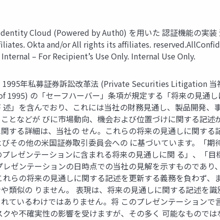
Identity Cloud (Powered by Auth0) を⽤いた 
es. Okta and/or All rights its afﬁliates. reserved.AllConﬁd
Internal – For Recipient’s Use Only. Internal Use Only.
年私募証券訴訟改⾰法 (Private Securities Litig
ct of 1995) の「セーフハーバー」条項が規定する「将来の
 述」を含んでおり、これには当社の財務⾒通し、製品開発、事
ことなどが びに市場動向、機会および位置づけに関する記述
関する詳細は、当社の せん。これらの将来の⾒通しに関する
およびその他の⽶国証券取引委員会への に基づいています。「
のプレゼンテーションに含まれる将来の⾒通しに関 る」、「
プレゼンテーションの⽇時点での当社の⾒解を⽰すものであり、
これらの将来の⾒通しに関する記述を更新する義務を負わず、
や類似の りません。 表現は、将来の⾒通しに関する記述を識
れているわけではありません。将 このプレゼンテーションで
スクや不確実性の影響を受けますが、その多く 可能なもので