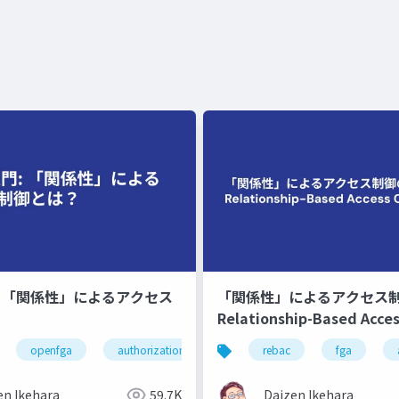
門 「関係性」によるアクセス
「関係性」によるアクセス
Relationship-Based Acces
とは？
openfga
authorization
authz
rebac
fga
en Ikehara
59.7K
Daizen Ikehara