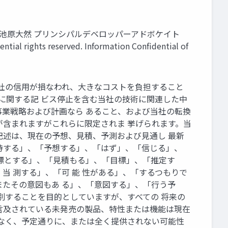
認証機能の実装 池原⼤然 プリンシパルデベロッパーアドボケイト
ential rights reserved. Information Conﬁdential of
ation 当社の信⽤が損なわれ、⼤きなコストを負担すること
⾒通しに関する記 ビス停⽌を含む当社の技術に関連した中
業戦略および計画なら あること、および当社の転換
が含まれますがこれらに限定されま 挙げられます。当
記述は、現在の予想、⾒積、予測および⾒通し 最新
期待する」、「予想する」、「はず」、「信じる」、
⽬標とする」、「⾒積もる」、「⽬標」、「推定す
当 測する」、「可 能 性がある」、「するつもりで
またその意図もあ る」、「意図する」、「⾏う予
別することを⽬的としていますが、すべての 将来の
⾔及されている未発売の製品、特性または機能は現在
はなく、予定通りに、または全く提供されない可能性