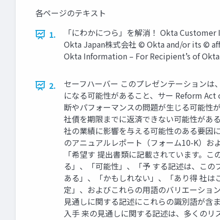
各ページのテキスト
「にわかにつら」を解消！ Okta Customer 
1.
Okta Japan株式会社 © Okta and/or its © afﬁliat
Okta Information – For Recipient’s of Okta 
セーフハーバー このプレゼンテーションは、1995
2.
になる可能性があること、サー Reform A
断やパフォーマンスの問題が⽣じる可能性が
社債を期限までに返済できない可能性がある
社の業績に影響を与える可能性のある要因に
のアニュアルレポート（フォーム10-K）
「希望す 提出書類に記載されています。こ
る」、「可能性」、「予 する記述は、この
ある」、「かもしれない」、「あり得 社は
定」、およびこれらの⽤語のバリエーション
⾒通しに関する記述にこれらの識別語が含ま
⼊⼿ 来の⾒通しに関する記述は、多くのリ