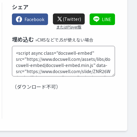
シェア
(Twitter)
Facebook
LINE
またはPlayer版
埋め込む
»CMSなどでJSが使えない場合
（ダウンロード不可）