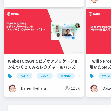
WebRTCのAPIでビデオアプリケーショ
Twilio Pr
ンをつくってみるレクチャー＆ハンズオ
用いたSM
ン
twilio
video
webrtc
api
twilio
Daizen Ikehara
12.2K
Daiz