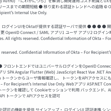
d (Powered by Auth0) 「にわかにつら」を解消し開発運⽤コス
短縮 ● 移り変わる認証トレンドへの追随 © Okta and/or its af
pient’s Internal Use Only.
ログインUIをOktaが提供する認証サーバで提供 ● ● ● ● 
enID Connect / SAML アプリ1 ユーザ アプリ2 
l rights reserved. Conﬁdential Information of Okta – For R
s reserved. Conﬁdential Information of Okta – For Recipient’s
 フロントエンドではユニバーサルログインをOpenID Conne
 Flutter (Web) JavaScript React Vue .NET Android 
amarin トークンからユーザ情報確認し、 トークンをAPIアクセスにも付与 © Okta
a – For Recipient’s Internal Use Only. Webアプリ ASP.NET Core
 Rails トークンを確認して Cookieセッションで利⽤ バックエンド、API Go API
g Boot API トークンで APIアクセスを認可
の機能を提供 サインアップ‧ ログインUI 認証連携 シングル 