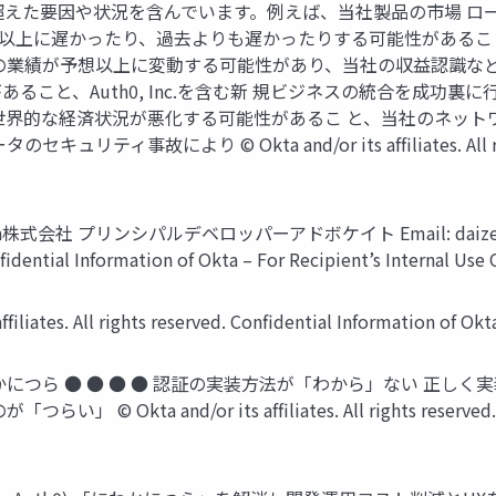
えた要因や状況を含んでいます。例えば、当社製品の市場 ロード
予想以上に遅かったり、過去よりも遅かったりする可能性がある
の業績が予想以上に変動する可能性があり、当社の収益認識など
ること、Auth0, Inc.を含む新 規ビジネスの統合を成功
世界的な経済状況が悪化する可能性があるこ と、当社のネッ
より © Okta and/or its afﬁliates. All rights rese
pan株式会社 プリンシパルデベロッパーアドボケイト Email:
daiz
onﬁdential Information of Okta – For Recipient’s Internal Use 
. All rights reserved. Conﬁdential Information of Okta – 
につら ● ● ● ● 認証の実装⽅法が「わから」ない 正しく
 and/or its afﬁliates. All rights reserved. Conﬁd