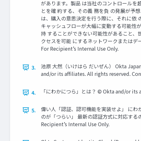
があります。製品 は当社のコントロールを超
とを確 約する、その義 務を負 の発展が
は、購⼊の意思決定を⾏う際に、それに依 
キャッシュフローが⼤幅に変動する可能性があ
持 することができない可能性があること、
クセスを可能 にするネットワークまたはデータのセキュリティ事故に
For Recipient’s Internal Use Only.
池原 ⼤然（いけはら だいぜん） Okta Ja
3.
and/or its afﬁliates. All rights reserved. C
「にわかにつら」とは？ © Okta and/or its afﬁliates
4.
偉い⼈「認証、認可機能を実装せよ」 にわか
5.
のが「つらい」 最新の認証⽅式に対応するのが「つらい」 © Okta
Recipient’s Internal Use Only.