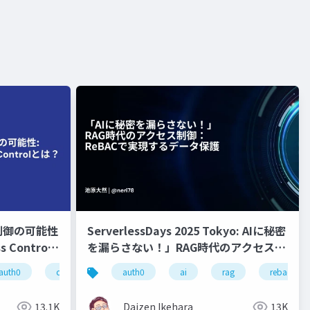
制御の可能性
ServerlessDays 2025 Tokyo: AIに秘密
s Control
を漏らさない！」RAG時代のアクセス制
御：ReBACで実現するデータ保護
auth0
cloud native
auth0
authorization
ai
rag
rebac
13.1K
Daizen Ikehara
13K