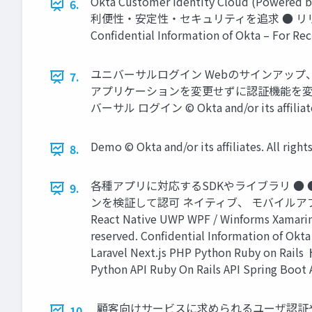
Okta Customer Identity Clou
6.
利便性‧安定性‧セキュリティを追求 ● リリースまでの期間
Conﬁdential Information of Okta – For Reci
ユニバーサルログイン Webのサインアップ、
7.
アプリケーションを変更せずに認証機能を変更 Op
バーサル ログイン © Okta and/or its afﬁliates. Al
Demo © Okta and/or its afﬁliates. All right
8.
各種アプリに対応するSDKやライブラリ ● ●
9.
ンを検証して認可 ネイティブ、 モバイルアプリ SPA Angular
React Native UWP WPF / Winforms X
reserved. Conﬁdential Information of Okt
Laravel Next.js PHP Python Ruby on
Python API Ruby On Rails API Sprin
顧客向けサービスに求められるユーザ認証や認可
10.