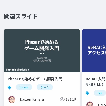
関連スライド
Phaserで始めるゲーム開発入門
ReBAC入
制御とは？
phaser
ゲーム
fga
Daizen Ikehara
181.1K
Daiz