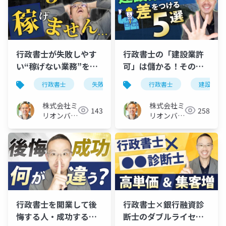
行政書士が失敗しやす
行政書士の「建設業許
い“稼げない業務”を徹
可」は儲かる！その理
底解説
由と差別化のコツ×５
行政書士
失敗
業務
行政書士
建設業許
株式会社ミ
株式会社ミ
143
258
リオンバリ
リオンバリ
ュー
ュー
行政書士を開業して後
行政書士×銀行融資診
悔する人・成功する人
断士のダブルライセン