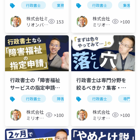
びる市場はコレだ
客・営業の成否の差
行政書士
業務
専門分野
行政書士
将来性
集客
は？
株式会社ミ
株式会社
153
>100
リオンバリ
ミリオン
ュー
バリュー
行政書士の「障害福祉
行政書士は専門分野を
サービスの指定申請」
絞るべきか？集客・営
がお勧めの理由
業の最適解は…
行政書士
障害福祉サービス
行政書士
指定申請
専門分野
株式会社
株式会社
>100
>100
ミリオン
ミリオン
バリュー
バリュー