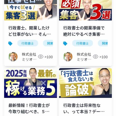
行政書士、開業したけ
行政書士の開業準備で
ど仕事がない… そんな
絶対にやるべき集客対
時の対策×３
策×３
行政書士
開業
仕事がない
行政書士
開業準備
株式会社
株式会社
>100
>100
ミリオン
ミリオン
バリュー
バリュー
最新情報！行政書士が
行政書士は将来性な
今取り組むべき、５つ
い、って本当？データ