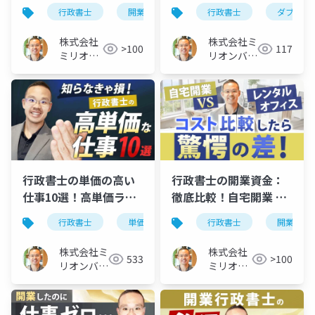
の違い×５【廃業しな
スが熱い理由。高単価
行政書士
開業
後悔
行政書士
廃業
ダブルラ
いための考え方】
＆集客にも有利
株式会社
株式会社ミ
>100
117
ミリオン
リオンバリ
バリュー
ュー
行政書士の単価の高い
行政書士の開業資金：
仕事10選！高単価ラン
徹底比較！自宅開業 vs.
キング1位はどれ？
レンタルオフィス、実
行政書士
単価の高い仕事
行政書士
開業資金
際のコストはいくら？
株式会社ミ
株式会社
533
>100
リオンバリ
ミリオン
ュー
バリュー