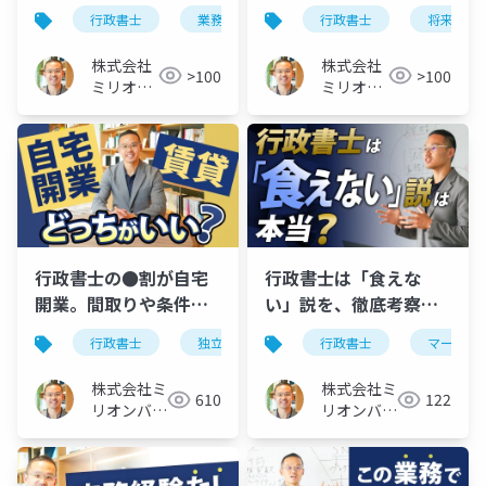
の業務
で見る集客・営業のコ
行政書士
業務
専門分野
行政書士
最新
将来性
ツ
株式会社
株式会社
>100
>100
ミリオン
ミリオン
バリュー
バリュー
行政書士の●割が自宅
行政書士は「食えな
開業。間取りや条件、
い」説を、徹底考察し
レイアウト例を徹底解
てみた
行政書士
独立開業
行政書士
マーケテ
説
株式会社ミ
株式会社ミ
610
122
リオンバリ
リオンバリ
ュー
ュー