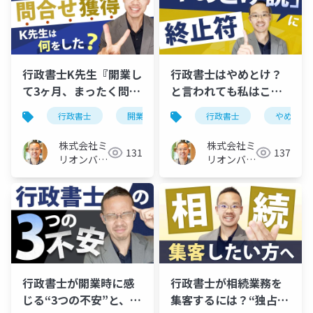
行政書士K先生『開業し
行政書士はやめとけ？
て3ヶ月、まったく問合
と言われても私はこう
せがありません…』へ
考える
行政書士
開業
行政書士
やめとけ
のアドバイス
株式会社ミ
株式会社ミ
131
137
リオンバリ
リオンバリ
ュー
ュー
行政書士が開業時に感
行政書士が相続業務を
じる“3つの不安”と、そ
集客するには？“独占業