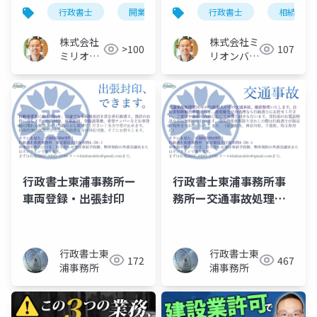
の乗り越え方
務じゃなくても売れ
行政書士
開業
不安
行政書士
相続
る”見せ方の戦略
株式会社
株式会社ミ
>100
107
ミリオン
リオンバリ
バリュー
ュー
行政書士東浦事務所ー
行政書士東浦事務所事
車両登録・出張封印
務所ー交通事故処理事
故処理サポート
行政書士東
行政書士東
172
467
浦事務所
浦事務所