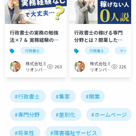
行政書士の実務の勉強
行政書士の稼げる専門
法×7 ＆ 実務経験の積
分野とは？開業したば
み方×5。新人さん必見
かり・新人さん必見
行政書士
行政書士
マーケテ
株式会社ミ
株式会社ミ
263
226
リオンバリ
リオンバリ
ュー
ュー
#行政書士
#集客
#開業
#専門分野
#差別化
#ホームページ
#将来性
#障害福祉サービス