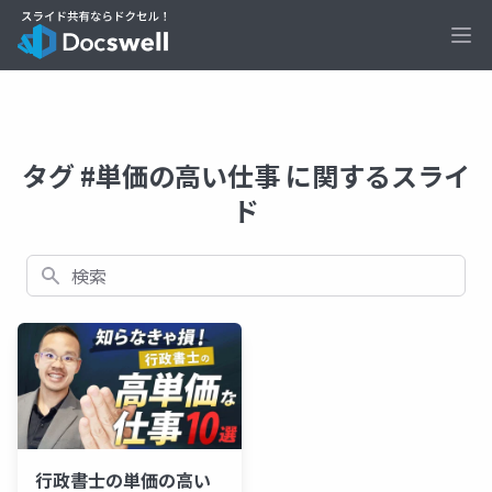
Ope
タグ #単価の高い仕事 に関するスライ
ド
検索
行政書士の単価の高い