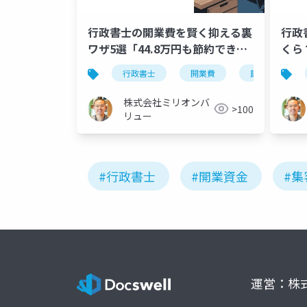
行政書士の開業費を賢く抑える裏
行政
ワザ5選「44.8万円も節約でき
くら
る」
徹底
行政書士
開業費
節約
株式会社ミリオンバ
>100
リュー
#行政書士
#開業資金
#集
運営：株