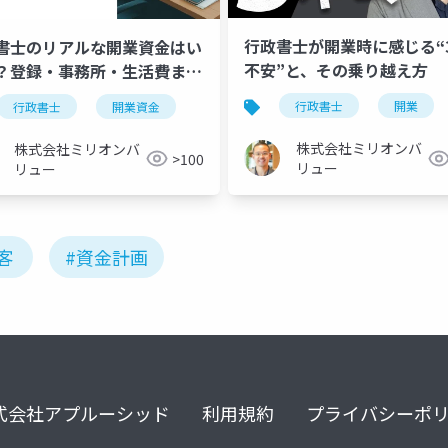
行政書士が開業時に感じる“
書士のリアルな開業資金はい
不安”と、その乗り越え方
？登録・事務所・生活費まで
解説
行政書士
開業
行政書士
開業資金
株式会社ミリオンバ
株式会社ミリオンバ
>100
リュー
リュー
客
#資金計画
式会社アプルーシッド
利用規約
プライバシーポ