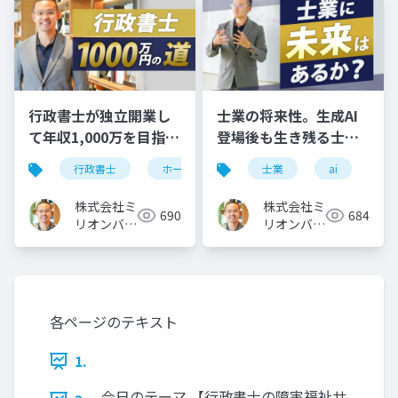
行政書士が独立開業し
士業の将来性。生成AI
て年収1,000万を目指す
登場後も生き残る士業
ホームページ集客3ステ
に必須の「３つの力」
行政書士
ホームページ
士業
独立開業
ai
ップ
株式会社ミ
株式会社ミ
690
684
リオンバリ
リオンバリ
ュー
ュー
各ページのテキスト
1.
今日のテーマ 【行政書士の障害福祉サ