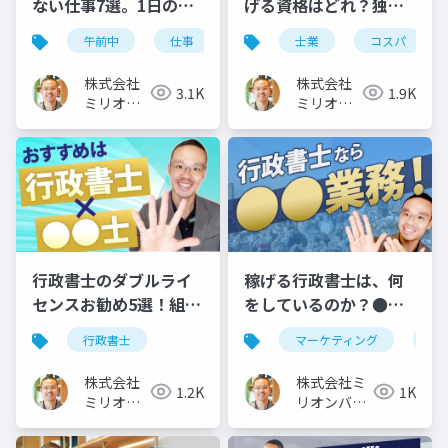
ない仕事7選。1日のモ
げる資格はどれ？独立
デルスケジュールも公
開業に向いているのは
午前中
仕事
スケジュール
士業
コスパ
開
コレ
株式会社
株式会社
3.1K
1.9K
ミリオン
ミリオン
バリュー
バリュー
行政書士のダブルライ
稼げる行政書士は、何
センスお勧め5選！組み
をしているのか？●●
合わせるなら、この資
業務がお勧めの理由
行政書士
マーケティング
行
格
株式会社
株式会社ミ
1.2K
1K
ミリオン
リオンバリ
バリュー
ュー