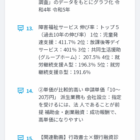
調査」のデータをもとにグラフ化 令
和4年 令和5年
障害福祉サービス 伸び率：トップ５
13.
（過去10年の伸び率） 1位：児童発
達支援：411.7％ 2位：放課後等デイ
サービス：401％ 3位：共同生活援助
(グループホーム)： 207.5％ 4位：就
労継続支援Ａ型：196.3％ 5位：就労
継続支援Ｂ型：191.6％
②単価が比較的高い 申請単価「10～
14.
20万円」 派生業務も 会社設立：指定
を受けるには、法 人であることが前
提 補助金・創業融資：成功報酬で、
高単価になりやすい
【関連動画】行政書士×銀行融資診
15.