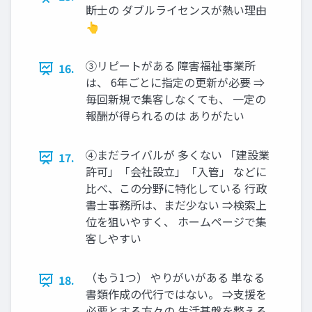
断士の ダブルライセンスが熱い理由
👆️
③リピートがある 障害福祉事業所
16.
は、 6年ごとに指定の更新が必要 ⇒
毎回新規で集客しなくても、 一定の
報酬が得られるのは ありがたい
④まだライバルが 多くない 「建設業
17.
許可」「会社設立」「入管」 などに
比べ、この分野に特化している 行政
書士事務所は、まだ少ない ⇒検索上
位を狙いやすく、 ホームページで集
客しやすい
（もう1つ） やりがいがある 単なる
18.
書類作成の代行ではない。 ⇒支援を
必要とする方々の 生活基盤を整える