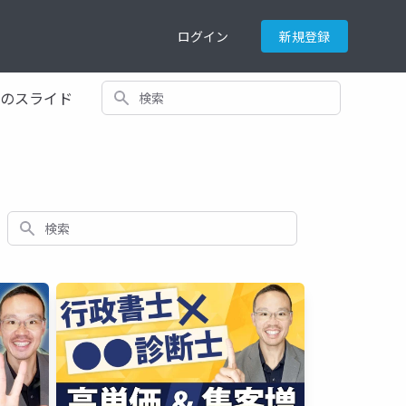
ログイン
新規登録
検索
てのスライド
検索