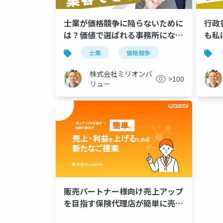
士業が価格競争に陥らないために
行政
は？価値で選ばれる事務所になる
も私
方法
士業
価格競争
株式会社ミリオンバ
>100
リュー
販売パートナー様向け売上アップ
を目指す保険代理店が簡単に売
上・利益を上げるための新たなご