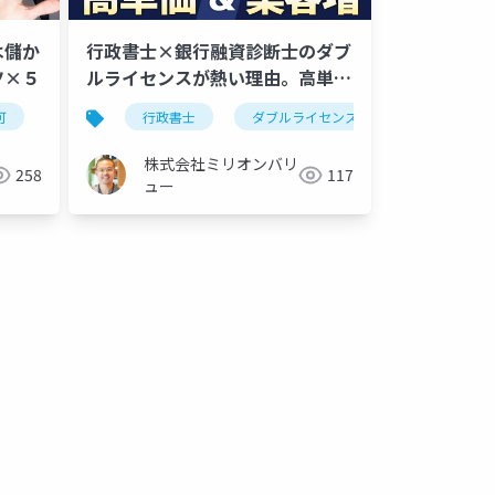
は儲か
行政書士×銀行融資診断士のダブ
ツ×５
ルライセンスが熱い理由。高単価
＆集客にも有利
可
儲かる
行政書士
ダブルライセンス
銀行融資診断
株式会社ミリオンバリ
258
117
ュー