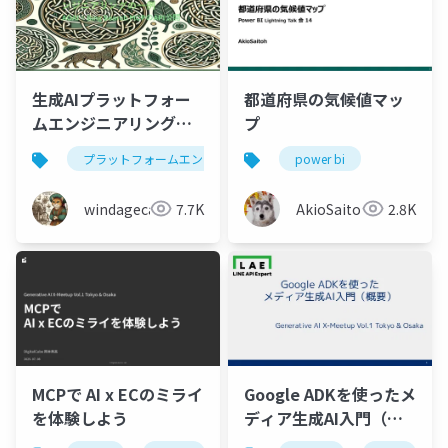
生成AIプラットフォー
都道府県の気候値マッ
ムエンジニアリングの
プ
一例:AOAI×Bing
プラットフォームエンジニアリング
power bi
azure
生成ai
Search MCPのAPI公開
windagecat
7.7K
AkioSaitoh
2.8K
MCPで AI x ECのミライ
Google ADKを使ったメ
を体験しよう
ディア生成AI入門（概
要）