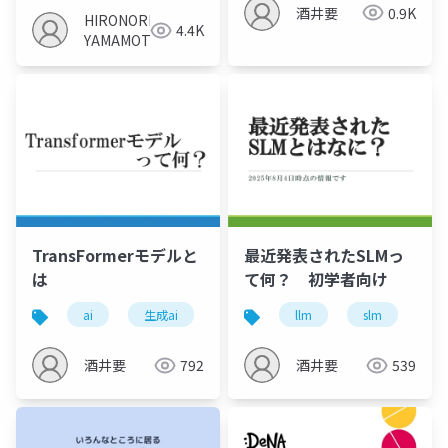
酒井要
0.9K
HIRONORI
4.4K
YAMAMOTO
TransFormerモデルと
最近発表されたSLMっ
は
て何？ 初学者向け
ai
生成ai
transformer
llm
slm
ai
酒井要
792
酒井要
539