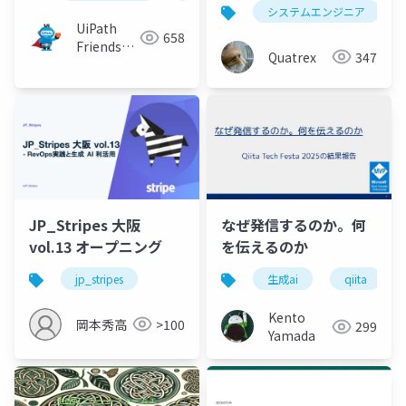
システムエンジニア
UiPath
658
Friends
Quatrex
347
[公式]
JP_Stripes 大阪
なぜ発信するのか。何
vol.13 オープニング
を伝えるのか
jp_stripes
生成ai
qiita
Kento
岡本秀高
>100
299
Yamada