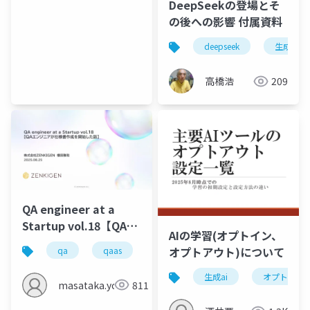
DeepSeekの登場とそ
の後への影響 付属資料
deepseek
生成ai
高橋浩
209
QA engineer at a
Startup vol.18【QAエ
AIの学習(オプトイン、
ンジニアが仕様書作成
オプトアウト)について
qa
qaas
を開始した話】
生成ai
オプトアウ
masataka.yokota
811