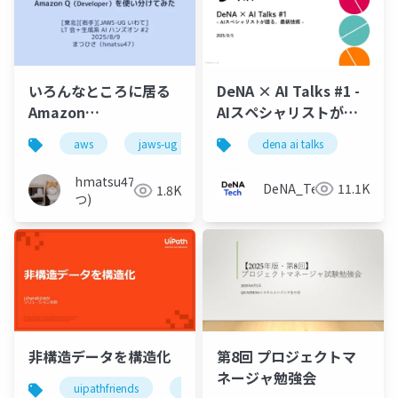
いろんなところに居る
DeNA × AI Talks #1 -
Amazon
AIスペシャリストが語
Q（Developer）を使
る、最新技術 -
aws
jaws-ug
amazon q
dena ai talks
い分けてみた
hmatsu47(ま
DeNA_Tech
11.1K
1.8K
つ)
第8回 プロジェクトマ
非構造データを構造化
ネージャ勉強会
uipathfriends
uipath