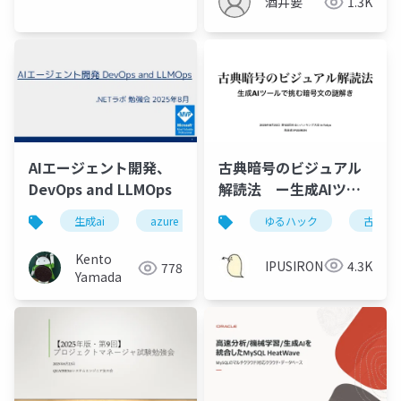
酒井要
1.3K
古典暗号のビジュアル
AIエージェント開発、
解読法 ー生成AIツー
DevOps and LLMOps
ルで挑む暗号文の謎解
ゆるハック
古典暗
生成ai
azure
きー
Kento
IPUSIRON
4.3K
778
Yamada