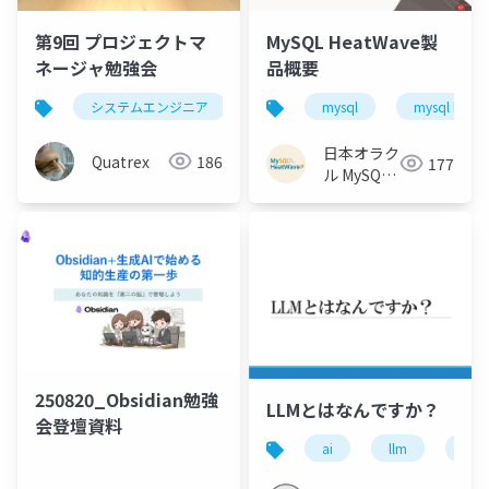
第9回 プロジェクトマ
MySQL HeatWave製
ネージャ勉強会
品概要
システムエンジニア
情報処理技術者試験
mysql
mysql heatw
プロジ
日本オラク
Quatrex
186
177
ル MySQL
HeatWave
チーム
250820_Obsidian勉強
LLMとはなんですか？
会登壇資料
ai
llm
生成