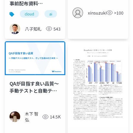
事前配布資料
_20250913
xinsuzuki
>100
cloud
ai
saas
生成ai
八子知礼
543
QAが目指す良い品質〜
手動テストと自動テス
ト、そして生成AIの三
本矢〜
木下 智
14.5K
弘