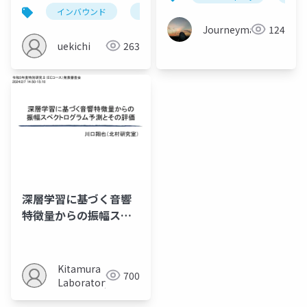
リ開発の奮闘録
インバウンド
aws
サッカー
カマタマー
Journeyman
124
uekichi
263
深層学習に基づく音響
特徴量からの振幅スペ
クトログラム予測とそ
の評価
Kitamura
700
Laboratory