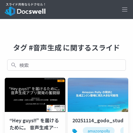
Ope
タグ #音声生成 に関するスライド
検索
“Hey guys!!” を届ける
20251114_godo_study_
ために。 音声生成アプ
amazonpolly
bedr