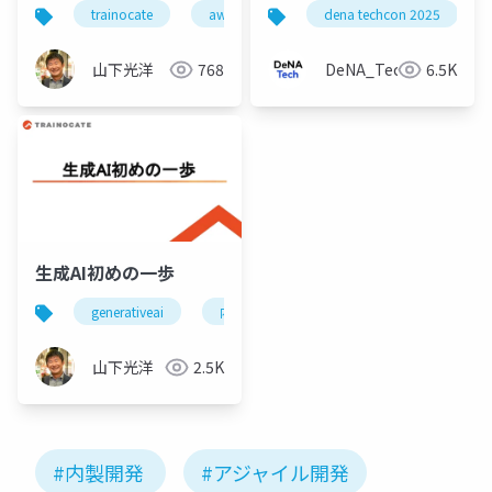
的効果と 実現する組織
発で実現する会計業務
trainocate
aws
dena techcon 2025
と人
効率化
山下光洋
768
DeNA_Tech
6.5K
生成AI初めの一歩
generativeai
内製開発
山下光洋
2.5K
#内製開発
#アジャイル開発