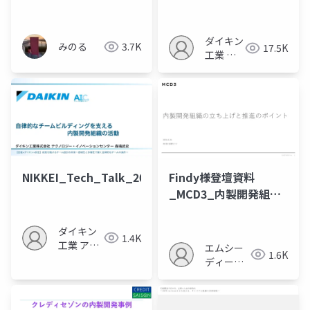
得た学びと営業部門へ
の内製スケールの実
践」
ダイキン
みのる
3.7K
17.5K
工業 ア
ジャイル
内製セン
ター
NIKKEI_Tech_Talk_202601_daikin
Findy様登壇資料
_MCD3_内製開発組織
の立ち上げと推進のポ
イント
ダイキン
1.4K
工業 アジ
エムシー
1.6K
ャイル内
ディース
製センタ
リー株式
ー
会社