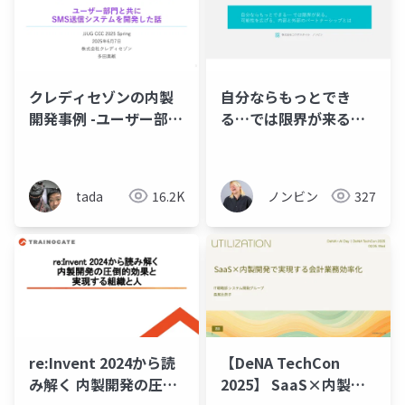
クレディセゾンの内製
自分ならもっとでき
開発事例 -ユーザー部門
る…では限界が来る。
と共に SMS送信システ
可能性を広げる内部と
ムを開発した話-
外部のパートナーシッ
#jjug_ccc
プとは
tada
16.2K
ノンビン
327
re:Invent 2024から読
【DeNA TechCon
み解く 内製開発の圧倒
2025】 SaaS×内製開