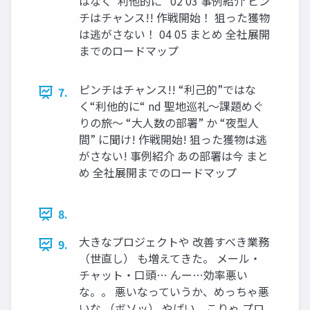
はなく“利他的に“ 02 03 事例紹介 ピン
チはチャンス!! 作戦開始！ 狙った獲物
は逃がさない！ 04 05 まとめ 全社展開
までのロードマップ
ピンチはチャンス!! “利己的”ではな
7.
く“利他的に“ nd 聖地巡礼～課題めぐ
りの旅～ “大人数の部署” か “夜型人
間” に聞け! 作戦開始! 狙った獲物は逃
がさない! 事例紹介 あの部署は今 まと
め 全社展開までのロードマップ
8.
大きなプロジェクトや 改善すべき業務
9.
（世直し） も増えてきた。 メール・
チャット・口頭… んー…効率悪い
な。。 悪いなっていうか、めっちゃ悪
いな （ボソッ） やばい、こりゃ プロ