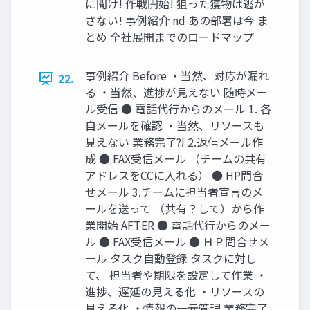
に聞け! 作戦開始! 狙った獲物は逃が
さない! 事例紹介 nd あの部署は今 ま
とめ 全社展開までのロードマップ
事例紹介 Before ・当然、対応が漏れ
22.
る ・当然、進捗が見えない 随時メー
ル受信 ● 電話代行からのメール 1. 各
自メールを確認 ・当然、リソースも
見えない 業務完了⁈ 2.返信メール作
成 ● FAX受信メール （チームの共有
アドレスをCCに入れる） ● HP問合
せメール 3.チームに担当者宣言のメ
ールを送って （共有？して）から作
業開始 AFTER ● 電話代行からのメー
ル ● FAX受信メール ● ＨＰ問合せメ
ール タスク自動登録 タスクに対し
て、 担当者や期限を設定して作業 ・
進捗、遅延の見える化 ・リソースの
見える化 ・情報の一元管理 業務完了