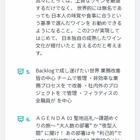
我々にとっては、上質なワインを厳選
するだけでなく、 世界的には無名であ
っても 日本人の味覚や食事に合うとい
う基準で選んだワインを お勧めできる
ようになること。 この2つが実現して
はじめて、 日本独自の成熟したワイン
文化が根付いたと 言えるのだと考えま
す。
Backlogで成し遂げたい世界 業務改善
5.
皆の中心 チームで管理 ・非効率な業
務プロセスを で改善 ・社内外のプロ
ジェクトを で管理 ・フィラディスの
全職員が を中心
ＡＧＥＮＤＡ 01 聖地巡礼～課題めぐ
6.
りの旅～ “大人数の部署” か “夜型人
間” に聞け！ あの部署は今 “利己的”で