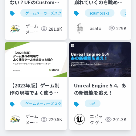
ない？UEのCustomノ
崩れていくのを眺めて
ードで学ぶHLSL入門
いた #scrumosaka
ゲームメーカーズスクランブル
scrumosaka
ゲーム制作
ue5
2024
ゲーム
asato
279K
281.8K
メーカ
ーズ
【2023年版】ゲーム制
Unreal Engine 5.4、あ
作の現場でよく使うツ
の新機能を追え！
ールをまるっと紹介
ゲームメーカーズスクランブル
ue5
ゲーム制作
ツール
ゲーム
エピッ
220.6K
201.3K
メーカ
ク ゲー
ーズ
ムズ ジ
ャパン