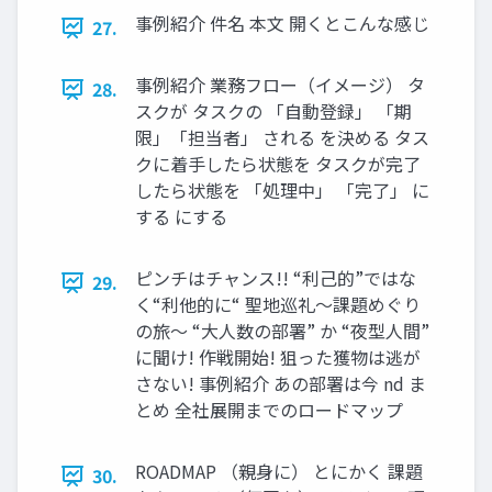
事例紹介 件名 本文 開くとこんな感じ
27.
事例紹介 業務フロー（イメージ） タ
28.
スクが タスクの 「自動登録」 「期
限」「担当者」 される を決める タス
クに着手したら状態を タスクが完了
したら状態を 「処理中」 「完了」 に
する にする
ピンチはチャンス!! “利己的”ではな
29.
く“利他的に“ 聖地巡礼～課題めぐり
の旅～ “大人数の部署” か “夜型人間”
に聞け! 作戦開始! 狙った獲物は逃が
さない! 事例紹介 あの部署は今 nd ま
とめ 全社展開までのロードマップ
ROADMAP （親身に） とにかく 課題
30.