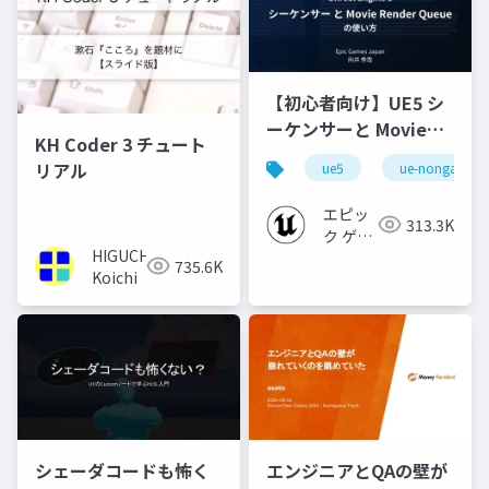
【初心者向け】UE5 シ
ーケンサーと Movie
KH Coder 3 チュート
Render Queue の使い
リアル
ue5
ue-nongame
方【Cinematic Dive
2023】
エピッ
313.3K
ク ゲー
HIGUCHI
ムズ ジ
735.6K
Koichi
ャパン
シェーダコードも怖く
エンジニアとQAの壁が