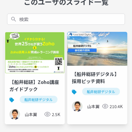
このユーザのスライド一覧
検索
【船井総研デジタル】
採用ピッチ資料
【船井総研】Zoho講座
ガイドブック
船井総研デジタル
船井総研デジタル
zoho
dx
リスキル
山本翼
210.4K
山本翼
2.5K