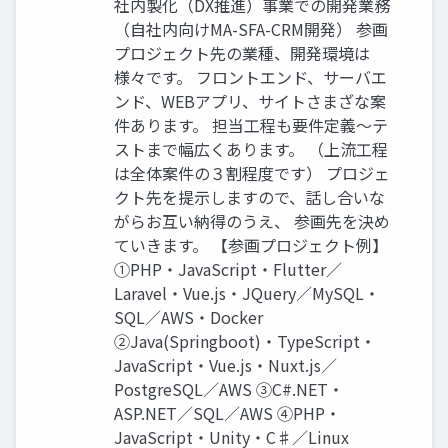
社内製化（DX推進）事業での開発業務
（自社内向けMA-SFA-CRM開発） 参画
プロジェクト先の業種、開発環境は
様々です。 フロントエンド、サーバエ
ンド、WEBアプリ、サイトさまざな案
件あります。 担当工程も要件定義〜テ
ストまで幅広くあります。 （上流工程
は全体案件の３割程度です） プロジェ
クト先を提示しますので、話し合いな
がらお互い納得のうえ、 参画先を決め
ていきます。 【参画プロジェクト例】
①PHP・JavaScript・Flutter／
Laravel・Vue.js・JQuery／MySQL・
SQL／AWS・Docker
②Java(Springboot)・TypeScript・
JavaScript・Vue.js・Nuxt.js／
PostgreSQL／AWS ③C#.NET・
ASP.NET／SQL／AWS ④PHP・
JavaScript・Unity・C♯／Linux