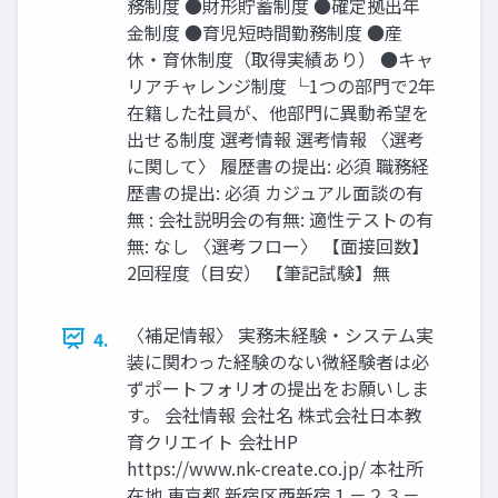
務制度 ●財形貯蓄制度 ●確定拠出年
金制度 ●育児短時間勤務制度 ●産
休・育休制度（取得実績あり） ●キャ
リアチャレンジ制度 └1つの部門で2年
在籍した社員が、他部門に異動希望を
出せる制度 選考情報 選考情報 〈選考
に関して〉 履歴書の提出: 必須 職務経
歴書の提出: 必須 カジュアル面談の有
無 : 会社説明会の有無: 適性テストの有
無: なし 〈選考フロー〉 【面接回数】
2回程度（目安） 【筆記試験】無
〈補足情報〉 実務未経験・システム実
4.
装に関わった経験のない微経験者は必
ずポートフォリオの提出をお願いしま
す。 会社情報 会社名 株式会社日本教
育クリエイト 会社HP
https://www.nk-create.co.jp/ 本社所
在地 東京都 新宿区西新宿１－２３－