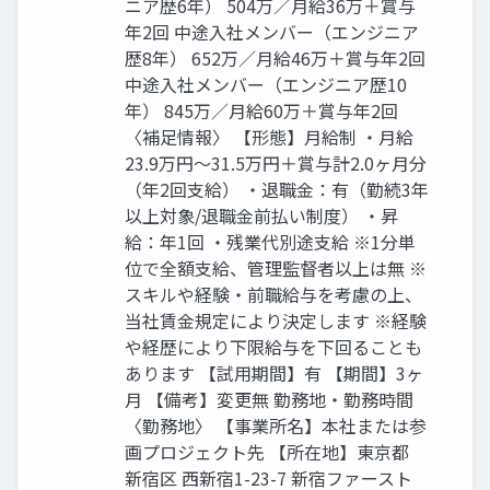
ニア歴6年） 504万／月給36万＋賞与
年2回 中途入社メンバー（エンジニア
歴8年） 652万／月給46万＋賞与年2回
中途入社メンバー（エンジニア歴10
年） 845万／月給60万＋賞与年2回
〈補足情報〉 【形態】月給制 ・月給
23.9万円〜31.5万円＋賞与計2.0ヶ月分
（年2回支給） ・退職金：有（勤続3年
以上対象/退職金前払い制度） ・昇
給：年1回 ・残業代別途支給 ※1分単
位で全額支給、管理監督者以上は無 ※
スキルや経験・前職給与を考慮の上、
当社賃金規定により決定します ※経験
や経歴により下限給与を下回ることも
あります 【試用期間】有 【期間】3ヶ
月 【備考】変更無 勤務地・勤務時間
〈勤務地〉 【事業所名】本社または参
画プロジェクト先 【所在地】東京都
新宿区 西新宿1-23-7 新宿ファースト