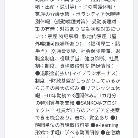
婚・出産・忌引等) ・子の看護休暇・
家族の介護休暇 ・ボランティア休暇特
別休暇 〈受動喫煙対策〉 受動喫煙対
策の有無：対策あり 受動喫煙対策につ
いて: 禁煙 特記事項 : 敷地内禁煙（屋
外喫煙可能場所あり） 〈福利厚⽣・諸
手当〉 交通費支給、社会保険完備、退
職金制度、役職手当、健康診断、社員
割引制度、資格取得制度 補足情報：
●退職金前払い(マイプランボーナス）
制度 └財政基盤がしっかりしているか
らこその最大の強み ●リフレッシュ休
暇 └10年勤続で3週間休み。1カ月分
の特別賞与を支給 ●SANKO夢プロジ
ェクト └社員が自らのアイデアを提案
できる機会あり。表彰、賞金あり ●1
時間単位の有給取得可能 ●e-learning
形式で手軽に学べる動画研修 ●在宅勤