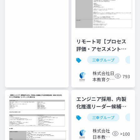
ソリューシ
ョン事業部
リモート可【プロセス
評価・アセスメント】
医療機器の国際規格適
三幸グループ
日本
合評価プロジェクト／
三幸グループ【株式会
株式会社日
793
社日本教育クリエイ
本教育クリ
ト】
エイト IT
ソリューシ
エンジニア採用、内製
ョン事業部
化推進リーダー候補｜
三幸グループ【株式会
三幸グループ
日本
社日本教育クリエイ
ト】
株式会社
>100
日本教育