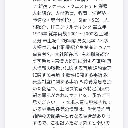
７ 新宿ファーストウエスト７Ｆ 業種
人材紹介、人材派遣、教育（学習塾・
予備校・専門学校）、SIer・SES、人
材紹介、ITコンサルティング 設立年
1975年 従業員数 1001 ~ 5000名 上場
区分 未上場 平均年齢 男⼥⽐率 7:3 求
人提供元 有料職業紹介事業者について
事業者名 - 本社所在地 - 有料職業紹介
許可番号 - 苦情の処理に関する事項 個
人情報の取扱いに関する事項 違約金等
に関する事項 手数料に関する事項 返
戻金制度に関する事項 ※応募意思を頂
いた段階で、上記事業者へ特定個人情
報の開示がされますことを、予めご了
承ください。 ・本求人票に記載されて
いる労働条件等の情報は、労働契約締
結時の労働条件と異なる場合がありま
すので、ご相談いただけますと幸いで