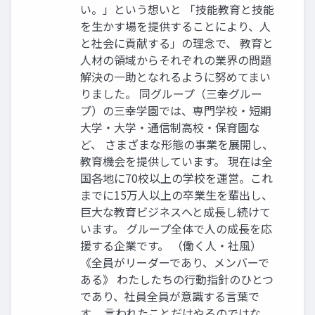
い。」という想いと 「技能教育と技能
を⽣かす場を提供することにより、人
と社会に貢献する」の理念で、 教育と
人材の領域からそれぞれの業界の問題
解決の一助となれるように努めてまい
りました。 同グループ（三幸グルー
プ）の三幸学園では、専門学校・短期
大学・大学・通信制高校・保育園な
ど、 さまざまな形態の事業を展開し、
教育機会を提供しています。 現在は全
国各地に70校以上の学校を運営。これ
までに15万人以上の卒業⽣を輩出し、
巨大な教育ビジネスへと成長し続けて
います。 グループ全体で人の成長を応
援する企業です。 （働く人・社風）
《全員がリーダーであり、メンバーで
ある》 わたしたちの行動指針のひとつ
であり、社員全員が意識する言葉で
す。 言われたことだけやるのではな