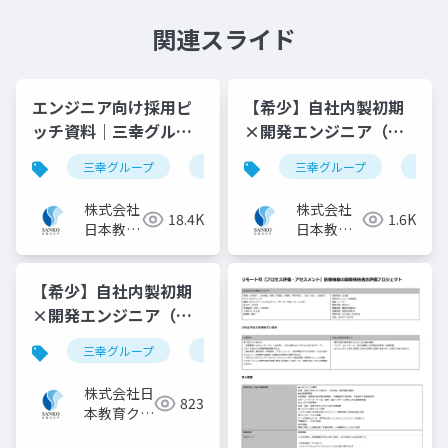
関連スライド
エンジニア向け採用ピ
【希少】自社内製初期
ッチ資料｜三幸グルー
×開発エンジニア（要
プ【株式会社日本教育
件定義～設計の上流ポ
三幸グループ
日本教育クリエイト
三幸グループ
採用ピッチ資料
日本
クリエイト】
ジション）｜三幸グル
ープ【株式会社日本教
株式会社
株式会社
18.4K
1.6K
育クリエイト】
日本教育
日本教育
クリエイ
クリエイ
ト ITソ
ト ITソ
【希少】自社内製初期
リューシ
リューシ
ョン事業
ョン事業
×開発エンジニア（プ
部
部
ロジェクトリーダー）
三幸グループ
日本教育クリエイト
採用ピッチ資料
｜三幸グループ【株式
会社日本教育クリエイ
株式会社日
823
ト】
本教育クリ
エイト IT