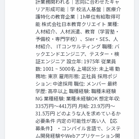
計業務関われる｜志向に合わせたキャ
リア形成可能｜学 校法人基盤｜医療介
護特化の教育企業｜1h単位有給取得可
能 株式会社日本教育クリエイト 業種:
人材紹介、人材派遣、教育（学習塾・
予備校・専門学校）、SIer・SES、人
材紹介、 ITコンサルティング 職種: バ
ックエンドエンジニア、テスター・検
証エンジニア 設立年: 1975年 従業員
数: 1001 ~ 5000名 上場区分: 未上場 勤
務地: 東京 雇用形態: 正社員 採用ポジ
ション: 中途採用 職位: メンバー 最終
学歴: 高卒以上 職種経験: 職種未経験
NG 業種経験: 業種未経験OK 想定年収:
335万円〜441万円 月給: 23.9万円〜
31.5万円 どのような人を求めているか
必要条件 内定の可能性が高い人 【応
募条件】 ・コンパイル言語で、システ
ム開発経験やWebアプリケーション開