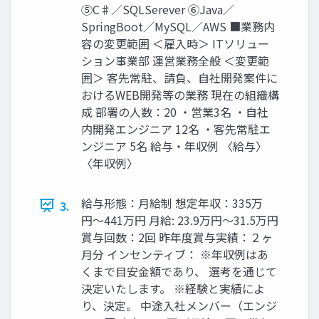
⑤C♯／SQLSerever ⑥Java／
SpringBoot／MySQL／AWS ■業務内
容の変更範囲 ＜雇入時＞ ITソリュー
ション事業部 運営業務全般 ＜変更範
囲＞ 客先常駐、請負、自社開発案件に
おけるWEB開発等の業務 現在の組織構
成 部署の人数：20 ・営業3名 ・自社
内開発エンジニア 12名 ・客先常駐エ
ンジニア 5名 給与・年収例 〈給与〉
〈年収例〉
給与形態：月給制 想定年収：335万
3.
円〜441万円 月給: 23.9万円〜31.5万円
賞与回数：2回 昨年度賞与実績：２ヶ
月分 インセンティブ： ※年収例はあ
くまで目安金額であり、 選考を通じて
決定いたします。 ※経験と実績によ
り、決定。 中途入社メンバー（エンジ