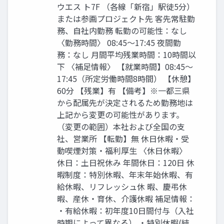
ウエス ト7F （各線「新宿」駅徒5分）
または参画プロジェクト先 客先常駐勤
務、自社内勤務 転勤の可能性：なし
〈勤務時間〉 08:45〜17:45 夜間勤
務：なし 月間平均残業時間：10時間以
下 〈補足情報〉 【就業時間】08:45〜
17:45（所定労働時間8時間） 【休憩】
60分 【残業】有 【備考】※一都三県
から配属先が決定されるため勤務地は
上記から変更の可能性があります。
（変更の範囲）本社および全国の支
社、営業所 【転勤】無 休日休暇・受
動喫煙対策・福利厚⽣ 〈休日休暇〉
休日：土日祝休み 年間休日：120日 休
暇制度：特別休暇、年末年始休暇、有
給休暇、リフレッシュ休 暇、慶弔休
暇、産休・育休、介護休暇 補足情報：
・有給休暇：初年度10日間付与（入社
時期によって異なる） ・特別休暇(結