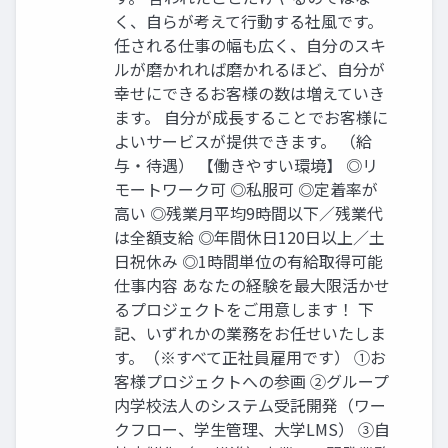
く、自らが考えて行動する社風です。
任される仕事の幅も広く、自分のスキ
ルが磨かれれば磨かれるほど、自分が
幸せにできるお客様の数は増えていき
ます。 自分が成長することでお客様に
よいサービスが提供できます。 （給
与・待遇） 【働きやすい環境】 ◎リ
モートワーク可 ◎私服可 ◎定着率が
高い ◎残業月平均9時間以下／残業代
は全額支給 ◎年間休日120日以上／土
日祝休み ◎1時間単位の有給取得可能
仕事内容 あなたの経験を最大限活かせ
るプロジェクトをご用意します！ 下
記、いずれかの業務をお任せいたしま
す。（※すべて正社員雇用です） ①お
客様プロジェクトへの参画 ②グループ
内学校法人のシステム受託開発（ワー
クフロー、学⽣管理、大学LMS） ③自