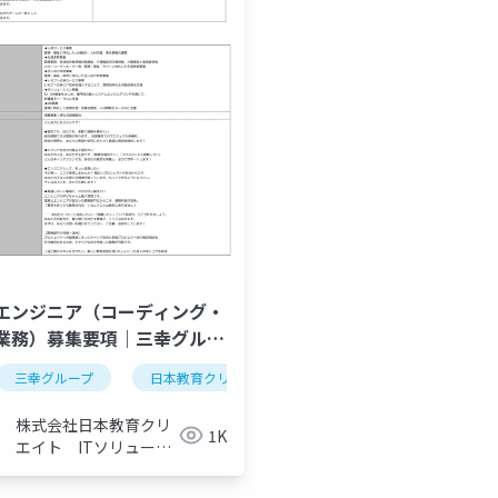
エンジニア（コーディング・
業務）募集要項｜三幸グルー
株式会社日本教育クリエイ
採用ピッチ資料
三幸グループ
日本教育クリエイト
開発エンジニア募集
採用ピッチ資料
新卒
事
株式会社日本教育クリ
1K
エイト ITソリューシ
ョン事業部