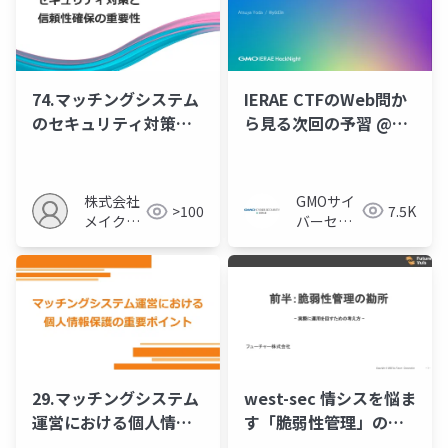
IERAE CTFのWeb問か
74.マッチングシステム
ら見る次回の予習 @
のセキュリティ対策と
GMO IERAE
信頼性確保の重要性
HackNight #1 「Web
セキュリティ編」
GMOサイ
株式会社
7.5K
>100
バーセキ
メイクア
ュリティ
ップ
byイエラ
エ株式会
社
west-sec 情シスを悩ま
29.マッチングシステム
す「脆弱性管理」のあ
運営における個人情報
るべき姿を考える：脆
保護の重要ポイント