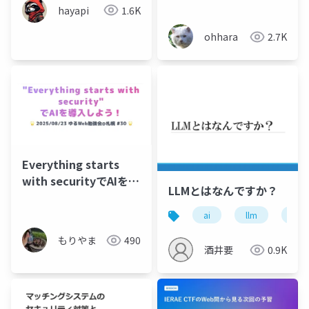
hayapi
1.6K
ohhara
2.7K
Everything starts
with securityでAIを導
LLMとはなんですか？
入しよう！
ai
llm
生成
もりやま
490
酒井要
0.9K