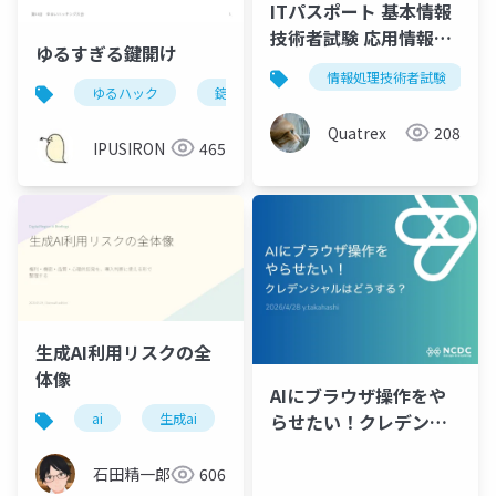
ITパスポート 基本情報
技術者試験 応用情報技
ゆるすぎる鍵開け
術者試験 ゆるっと持ち
情報処理技術者試験
寄り勉強会
ゆるハック
錠前
物理的セキュリティ
Quatrex
208
IPUSIRON
465
生成AI利用リスクの全
体像
AIにブラウザ操作をや
らせたい！クレデンシ
ai
生成ai
codex
claude code
ャルはどうする？
石田精一郎
606