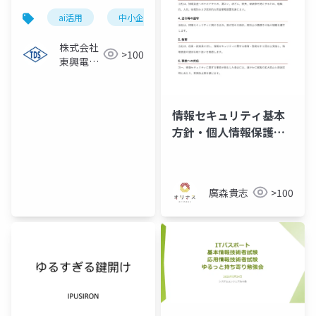
ai活用
中小企業
ローカルllm
コスト削減
株式会社
>100
東興電機
製作所
情報セキュリティ基本
方針・個人情報保護方
針_株式会社オリナス
廣森貴志
>100