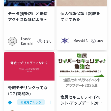
データ損失防止と送信
個人情報保護士試験を
アクセス保護による
受けてみた
Microsoft Fabricでの
情報保護戦略
Hyodo
Masaki A
409
1.3K
Katsuki
脅威モデリングってな
に？(簡易版)
塩尻セキュリティイベ
ント-アップデート2025
脅威モデリング
threat modeling
夏