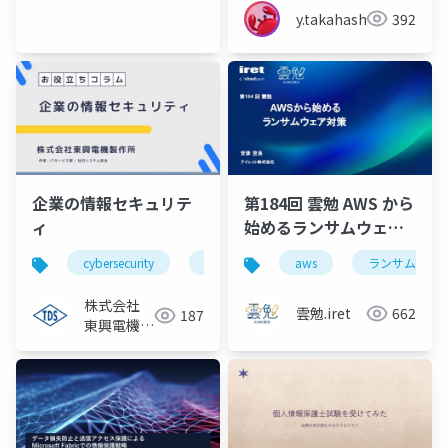
y.takahashi
392
企業の情報セキュリテ
第184回 雲勉 AWS から
ィ
始めるランサムウェア
対策
cybersecurity
industrial espionage
aws
regulation co
ランサムウェ
株式会社
雲勉.iret
662
187
東興電機製
作所