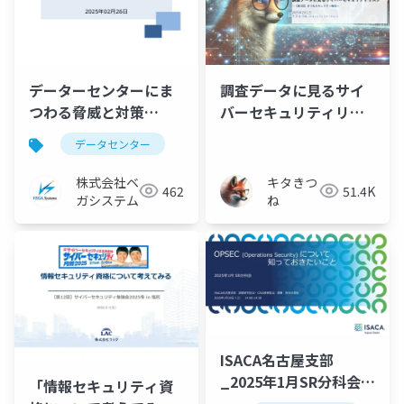
データーセンターにま
調査データに見るサイ
つわる脅威と対策
バーセキュリティリス
2025/02/25 技術勉強会
ク
データセンター
資料
株式会社ベ
キタきつ
462
51.4K
ガシステム
ね
ISACA名古屋支部
_2025年1月SR分科会
「情報セキュリティ資
_OPSEC