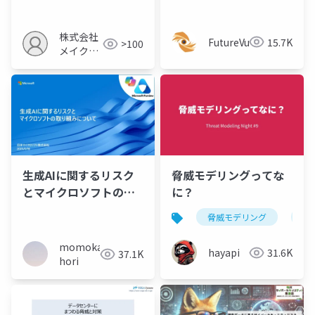
弱性管理の勘所- 実際に
運用を回すための考え
株式会社
FutureVuls
15.7K
>100
方 -
メイクア
ップ
生成AIに関するリスク
脅威モデリングってな
とマイクロソフトの取
に？
り組みについて
脅威モデリング
thr
momoka
hayapi
31.6K
37.1K
hori