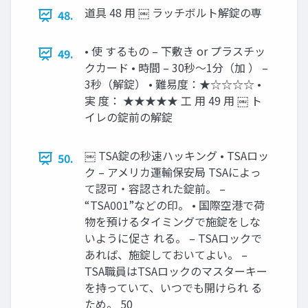
道具 48 用 ￼ ラッチボルト解錠の専
48.
• 使 するもの – 下敷き or プラスチッ
49.
クカード • 時間 – 30秒～1分（加 ） –
3秒（解錠） • 難易度：★☆☆☆☆ •
実 度： ★★★★★ 工 用 49 用 ￼ ト
イレの錠前の解錠
￼ TSA錠の秒速ハッキング • TSAロッ
50.
ク – アメリカ運輸保安局 TSAによっ
て認可・容認された錠前。 –
“TSA001”などの印。 • 国際空港で荷
物を預けるタイミングで施錠をしな
いように促さ れる。 – TSAロックで
あれば、施錠しておいてよい。 –
TSA職員はTSAロックのマスターキー
を持っていて、いつでも開けられ る
ため。 50