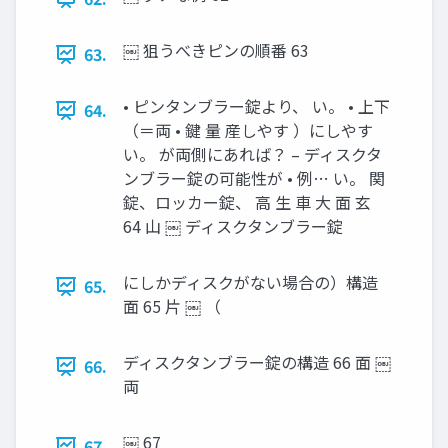
￼ 狙うべきピンの順番 63
63.
• ピンタンブラー錠より、 い。 • 上下
64.
（＝両 • 鍵 量 産しやす ）にしやす
い。 が両側にあれば？ – ディスクタ
ンブラー錠の可能性が • 例… い。 関
錠、ロッカー錠、 高 生 車 大 面 玄
64 山 ￼ ディスクタンブラー錠
にしかディスクがない場合の）構造
65.
面 65 片 ￼ （
ディスクタンブラー錠の構造 66 面 ￼
66.
両
￼ 67
67.