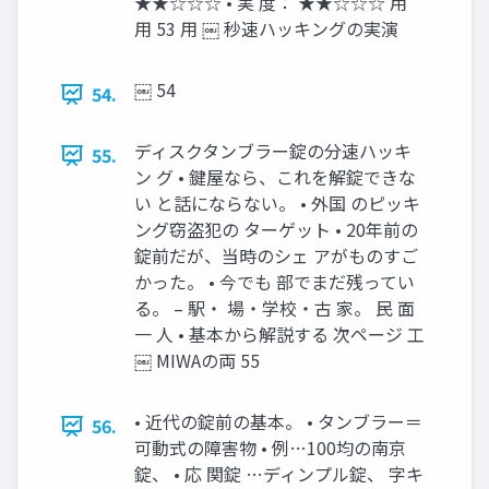
★★☆☆☆ • 実 度： ★★☆☆☆ 用
用 53 用 ￼ 秒速ハッキングの実演
￼ 54
54.
ディスクタンブラー錠の分速ハッキ
55.
ン グ • 鍵屋なら、これを解錠できな
い と話にならない。 • 外国 のピッキ
ング窃盗犯の ターゲット • 20年前の
錠前だが、当時のシェ アがものすご
かった。 • 今でも 部でまだ残ってい
る。 – 駅・ 場・学校・古 家。 民 面
一 人 • 基本から解説する 次ページ 工
￼ MIWAの両 55
• 近代の錠前の基本。 • タンブラー＝
56.
可動式の障害物 • 例…100均の南京
錠、 • 応 関錠 …ディンプル錠、 字キ