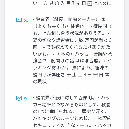
い。 方 見 角 入 目 7 見 日 ￼ はじめに
• 鍵業界（鍵屋、錠前メーカー）は
8.
（よくも悪く も）閉鎖的。 • 鍵屋同 で
も、けん制し合う状況がありうる。 •
鍵の学校や講習会は、数 万円が当たり
前。 • でも教えてくれるだけありがた
いかも。 • （ 本の）ハッカー会議や勉
強会で、鍵開けの話 はほぼ皆無。 • ピ
ッキング防 れた。 法により、趣味の
鍵開けが弾圧さ 十 止 士 8 日 ￼ 日 本
の現状
• 鍵業界が 般に対して啓蒙的。 • ハッ
9.
カー精神とつながるものとして、教養
の1つに挙げられる。 – 歴史が深く、
ハッキングのルーツと密接。 – 物理的
セキュリティの きなテーマ。 • ハッカ