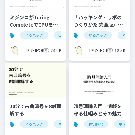
ミジンコがTuring
『ハッキング・ラボの
CompleteでCPUを自
つくりかた 完全版』誕
作した話
生秘話
ゆるハック
turing complete
ゆるハック
ハッキ
IPUSIRON
24.9K
IPUSIRON
18.8K
30分で古典暗号を8割理
暗号理論入門 情報を
解する
守る仕組みとその魅力
ゆるハック
古典暗号
暗号
古典暗号
現代暗号