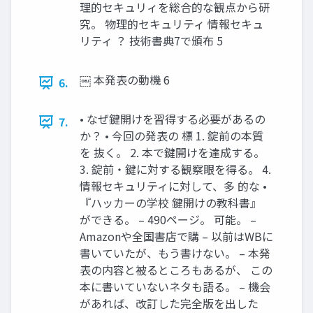
理的セキュリィを総合的な観点から研
究。 物理的セキュリティ 情報セキュ
リティ ？ 技術書典7で頒布 5
￼ 本発表の動機 6
6.
• なぜ鍵開けを習得する必要があるの
7.
か？ • 今回の発表の 標 1. 錠前の本質
を 抜く。 2. 本で鍵開けを達成する。
3. 錠前・鍵に対する観察眼を得る。 4.
情報セキュリティに対して、多 的な •
『ハッカーの学校 鍵開けの教科書』
ができる。 – 490ページ。 可能。 –
Amazonや全国書店で購 – 以前はWBに
書いていたが、もう書けない。 – 本発
表の内容と被るところもあるが、 この
本に書いていないネタも語る。 – 機会
があれば、改訂した完全版を出した