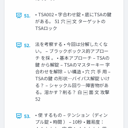
• TSA002 • 字合わせ錠 • 底にTSAの鍵
51.
がある。 51 穴 ￼ 文 ターゲットの
TSAロック
法を考察する • 今回は分解したくな
52.
い。 – ブラックボックス的アプロー
チ を採 。 • 基本アプローチ – TSAの
鍵 から解錠 – TSAのマスターキー 字
合わせを解除 – い構造 • 穴 穴 手 用 –
TSAの鍵 の形状…バイパス解錠 いけ
る？ – シャックル回り…障害物があ
る。溶かす？削る？ 白 ￼ 面 文 攻撃
52
• 使 するもの – テンション（ディン
53.
プル錠 • 時間 ） – 10秒 • 難易度：