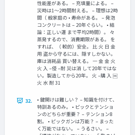
性能差がある。 – 充填量による。 –
災時は1～2時間耐える。 – 理想は2時
間（ 般家庭の • 寿命がある。 – 発泡
コンクリートは – 20年ぐらい。 • 結
論：正しい運 まで平均2時間）。 々
蒸発するので、消費期限がある。 を
すれば、（ 較的）安全。 比 火 日 金
用 盗から守るには、隠すしかない。
庫は消耗品 買い替える。 一 金 金 火
火 入 –侵 –耐 災は消 して20年ではな
い。製造してから20年。 火 –購 入 ￼
火 水 耐 31
• 鍵開けは難しい？ – 知識を付けて、
32.
特訓あるのみ。 • ピックとテンショ
ンのどちらが重要？ – テンション8
割。 • ピックガンは万能？ – まった
く万能ではない。 – うるさい。 –