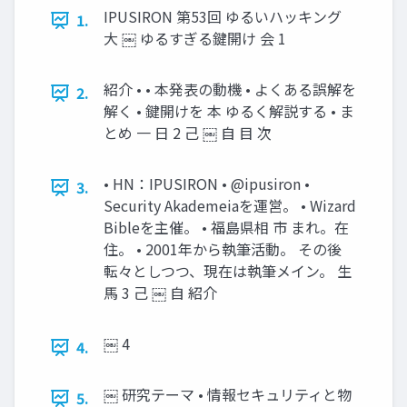
IPUSIRON 第53回 ゆるいハッキング
1.
大 ￼ ゆるすぎる鍵開け 会 1
紹介 • • 本発表の動機 • よくある誤解を
2.
解く • 鍵開けを 本 ゆるく解説する • ま
とめ 一 日 2 己 ￼ 自 目 次
• HN：IPUSIRON • @ipusiron •
3.
Security Akademeiaを運営。 • Wizard
Bibleを主催。 • 福島県相 市 まれ。在
住。 • 2001年から執筆活動。 その後
転々としつつ、現在は執筆メイン。 生
馬 3 己 ￼ 自 紹介
￼ 4
4.
￼ 研究テーマ • 情報セキュリティと物
5.