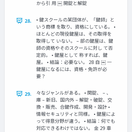
から引 用 ￼ 開錠と解錠
• 鍵スクールの某団体が、「鍵師」と
28.
いう商標 を取り、資格にしている。 •
ほとんどの現役鍵屋は、その取得を
取得して いない。 – 部の鍵屋は、鍵
師の資格やそのスクールに対し て否
定的。 • 鍵屋として 称すれば、鍵
屋。 • 結論：必要ない。 28 自 ￼ 一
鍵屋になるには、資格・免許が必
要？
々なジャンルがある。 • 関錠、 – 、
29.
庫 – 新旧、国内外 – 解錠・破錠、交
換・販売、合鍵作成、開発・設計 •
情報セキュリティと同様。 • 鍵屋によ
って得意分野が違う。 • 結論：何でも
対応できるわけではない。 金 29 車