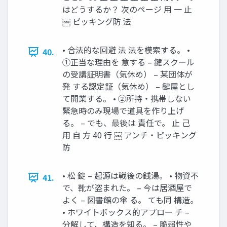
はどうするか？ 次のページ 用 一 止
￼ ピッキング防 法
• 合法的な回避 法 法を模索する。 •
40.
①正当な理由を 意する – 鍵スクール
の受講証明書（気休め） – 某団体が
発 する認定証（気休め） – 鍵屋とし
て開業する。 • ②所持・携帯しない
緊急時のみ現場で道具を作り上げ
る。 – でも、最後は 責任で。 止 己
用 自 方 40 行 ￼ アンチ・ピッキング
防
• 松 錠 – 起源は戦後の銭湯。 • 物資不
41.
で、靴が盗まれた。 – 今は居酒屋で
よく – 図書館の傘 る。 ても同 構造。
• ホワイトボックス的アプロー チ –
分解して、構造を知る。 – 脆弱性や