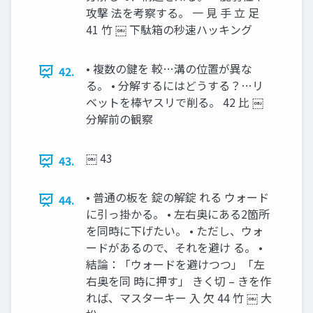
攻撃 法を考察する。 一 見 手 立 足
41 竹 ￼ 下駄箱の秒速ハッキング
• 複数の鍵を 較…溝の位置が異な
42.
る。 • 分解するにはどうする？…リ
ベットを棒ヤスリで削る。 42 比 ￼
分解前の観察
￼ 43
43.
• 普通の板を 錠の解錠 れる ウォード
44.
に引っ掛かる。 • 左右奥にある2箇所
を同時に下げたい。 • ただし、ウォ
ードがあるので、それを避け る。 •
結論：「ウォードを避けつつ」「左
右奥を同 時に押す」 きく切 – きを作
れば、マスターキー 入 欠 44 竹 ￼ 大