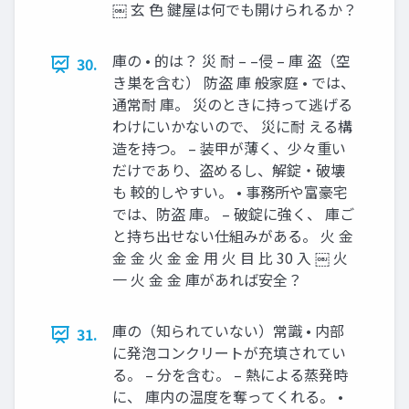
￼ 玄 色 鍵屋は何でも開けられるか？
庫の • 的は？ 災 耐 – –侵 – 庫 盗（空
30.
き巣を含む） 防盗 庫 般家庭 • では、
通常耐 庫。 災のときに持って逃げる
わけにいかないので、 災に耐 える構
造を持つ。 – 装甲が薄く、少々重い
だけであり、盗めるし、解錠・破壊
も 較的しやすい。 • 事務所や富豪宅
では、防盗 庫。 – 破錠に強く、 庫ご
と持ち出せない仕組みがある。 火 金
金 金 火 金 金 用 火 目 比 30 入 ￼ 火
一 火 金 金 庫があれば安全？
庫の（知られていない）常識 • 内部
31.
に発泡コンクリートが充填されてい
る。 – 分を含む。 – 熱による蒸発時
に、 庫内の温度を奪ってくれる。 •