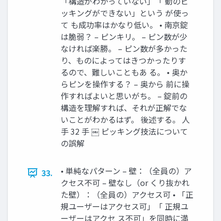
「構造がわかっていない」「 動のピ
ッキングができない」という が使っ
て も成功率はかなり低い。 • 南京錠
は脆弱？ – ピンキリ。 – ピン数が少
なければ楽勝。 – ピン数が多かった
り、ものによってはきつかったりす
るので、難しいこともあ る。 • 奥か
らピンを操作する？ – 奥から 前に操
作すればよいと思いがち。 – 錠前の
構造を理解すれば、それが正解でな
いことがわかるはず。 後述する。 人
手 32 手 ￼ ピッキング技法について
の誤解
• 単純なパターン – 壁：（全員の）ア
33.
クセス不可 – 壁なし（or くり抜かれ
た壁）：（全員の）アクセス可 • 「正
規ユーザーはアクセス可」「 正規ユ
ーザーはアクセ ス不可」を同時に満