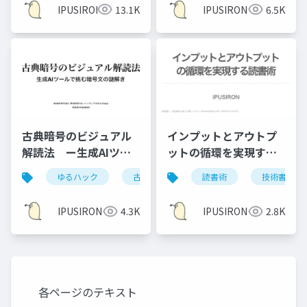
IPUSIRON
13.1K
IPUSIRON
6.5K
古典暗号のビジュアル
インプットとアウトプ
解読法 ー生成AIツー
ットの循環を実現する
ルで挑む暗号文の謎解
読書術
ゆるハック
古典暗号
暗号解読
読書術
技術書
きー
IPUSIRON
4.3K
IPUSIRON
2.8K
各ページのテキスト