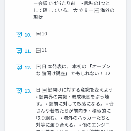
ー会議では当たり前。 • 趣味の1つと
して確 している。 大 立 9 一 ￼ 海外の
現状
￼ 10
10.
￼ 11
11.
￼ 日 本発表は、 本初の 「オープン
12.
な 鍵開け講座」 かもしれない！ 12
日 ￼ 鍵開けに対する意識を変えよう
13.
• 鍵業界の常識・既成概念をぶっ壊
す。 • 錠前に対して敏感になる。 • 皆
さんや若者たちが前向き・積極的に
取り組む。 • 海外のハッカーたちと
対等に渡り合える。 • 他のエンジニ