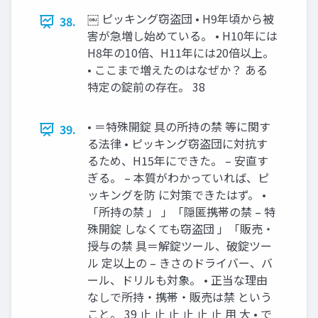
￼ ピッキング窃盗団 • H9年頃から被
38.
害が急増し始めている。 • H10年には
H8年の10倍、H11年には20倍以上。
• ここまで増えたのはなぜか？ ある
特定の錠前の存在。 38
• ＝特殊開錠 具の所持の禁 等に関す
39.
る法律 • ピッキング窃盗団に対抗す
るため、H15年にできた。 – 安直す
ぎる。 – 本質がわかっていれば、ピ
ッキングを防 に対策できたはず。 •
「所持の禁 」 」「隠匿携帯の禁 – 特
殊開錠 しなくても窃盗団 」「販売・
授与の禁 具＝解錠ツール、破錠ツー
ル 定以上の – きさのドライバー、バ
ール、ドリルも対象。 • 正当な理由
なしで所持・携帯・販売は禁 という
こと。 39 止 止 止 止 止 止 用 大 • で