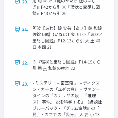
用 用 ￼ ※『鍵のかたち 錠のふし
20.
ぎ』P42から引 ※『環状と宝尽し図
鑑』P43から引 20
阿波【あわ】錠 安芸【あき】錠 和錠
21.
佐錠 因幡【いなば】錠 用 ※『環状と
宝尽し図鑑』P12-13から引 大 土 ￼
日 本四 21
※『環状と宝尽し図鑑』P14-15から
22.
引 用 ￼ 和錠の産地 22
• ミステリー – 密室殺 。 – ディクス
23.
ン・カーの『ユダの窓』 – ヴァン・
ダインの『カナリヤの殺 – 『推理
ス） 事件』 説を科学する』（講談社
ブルーバック • 『グリム童話』の「
髭」 • カフカの『変身』 人 青 小 23