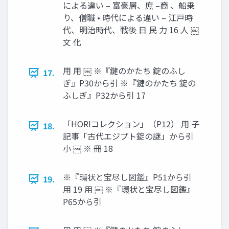
による違い – 富豪層、庶 –商 、船乗
り、僧職 • 時代による違い – 江戸時
代、明治時代、戦後 日 民 力 16 人 ￼
文 化
用 用 ￼ ※『鍵のかたち 錠のふし
17.
ぎ』P30から引 ※『鍵のかたち 錠の
ふしぎ』P32から引 17
「HORIコレクション」（P12） 用 子
18.
記事「古代エジプト錠の謎」から引
小 ￼ ※ 冊 18
※『環状と宝尽し図鑑』P51から引
19.
用 19 用 ￼ ※『環状と宝尽し図鑑』
P65から引