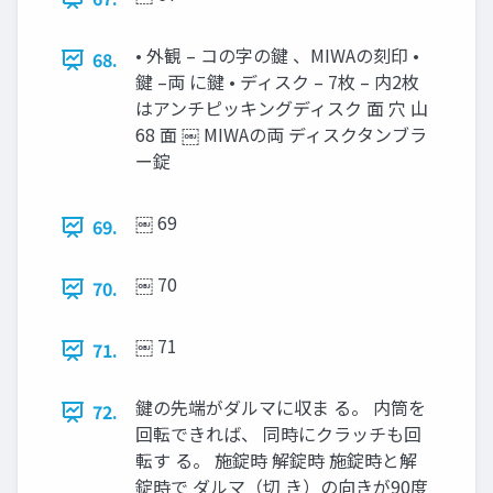
• 外観 – コの字の鍵 、MIWAの刻印 •
68.
鍵 –両 に鍵 • ディスク – 7枚 – 内2枚
はアンチピッキングディスク 面 穴 山
68 面 ￼ MIWAの両 ディスクタンブラ
ー錠
￼ 69
69.
￼ 70
70.
￼ 71
71.
鍵の先端がダルマに収ま る。 内筒を
72.
回転できれば、 同時にクラッチも回
転す る。 施錠時 解錠時 施錠時と解
錠時で ダルマ（切 き）の向きが90度