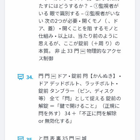
たすにはどうするか？ – ①監視者が
いる 眼で識別する – ②監視者がいな
い 次の2つが必要 • 開くモノ（ 、ド
ア、蓋） • 開くことを阻 するモノと
仕組み • 以上は、当たり前のように
思えるが、ここが錠前（＋周 り）の
本質。 非 止 33 門 ￼ 物理的なアクセ
ス制御
門 門 ￼ ドア • 錠前 閂【かんぬき】 •
34.
ドア デッドボルト、ラッチボルト •
錠前 タンブラー（ピン、ディスク
等） 全て「閂」として捉える 錠前の
解錠 ＝「鍵で開けること」（正規に
閂を外す） 34 ＋「不正に閂を解除
or 無効化する」
と閂 表 裏 35 門 ￼ 城
35.