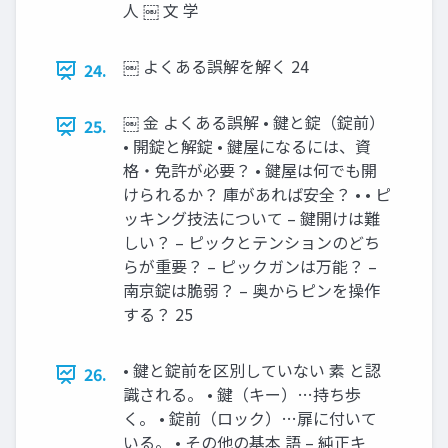
人 ￼ 文 学
￼ よくある誤解を解く 24
24.
￼ 金 よくある誤解 • 鍵と錠（錠前）
25.
• 開錠と解錠 • 鍵屋になるには、資
格・免許が必要？ • 鍵屋は何でも開
けられるか？ 庫があれば安全？ • • ピ
ッキング技法について – 鍵開けは難
しい？ – ピックとテンションのどち
らが重要？ – ピックガンは万能？ –
南京錠は脆弱？ – 奥からピンを操作
する？ 25
• 鍵と錠前を区別していない 素 と認
26.
識される。 • 鍵（キー）…持ち歩
く。 • 錠前（ロック）…扉に付いて
いる。 • その他の基本 語 – 純正キ