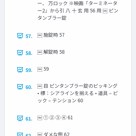
ー、 万ロック ※映画「ターミネータ
ー2」から引 八 十 玄 用 56 用 ￼ ピン
タンブラー錠
￼ 施錠時 57
57.
￼ 解錠時 58
58.
￼ 59
59.
￼ 目 ピンタンブラー錠のピッキング
60.
• 標：シアラインを揃える • 道具 – ピ
ック – テンション 60
￼ ① ② ③ ④ 61
61.
￼ ダメな例 62
62.