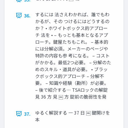
するには 法さえわかれば、誰でもわ
36.
かるが、その つけるにはどうするの
か？ • ホワイトボックス的アプロー
チ 法を • – もっとも基本となるアプ
ローチ。鍵屋たちもこれ。 – 基本的
には分解必須。メーカーのページや
特許の内容も参 考になる。 – コスト
がかかる。最低2つ必要。 – 分解のた
めのスキル・道具が必要。 • ブラッ
クボックス的アプローチ – 分解不
要。 – 知識や経験（勘所）が必要。
– 後で紹介する… TSAロックの解錠
見 36 方 見 ￼ 方 錠前の脆弱性を発
ゆるく解説する 一 37 日 ￼ 鍵開けを
37.
本