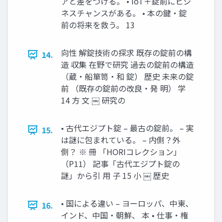
アと差をつける。 • IoT＋錠前にビジ
ネスチャンスがある。 • 本の鍵・錠
前の将来を救う。 13
向性 解錠技術の探求 既存の錠前の構
14.
造 収集 在野で研究 過去の錠前の構造
（蔵・船箪笥・和 錠） 歴史 未来の錠
前 （既存の錠前の改良・発 明） 学
14 方 文 ￼ 研究の
• 古代エジプト錠 – 最古の錠前。 – 実
15.
は謎に包まれている。 – 内側？外
側？ ※ 冊 「HORIコレクション」
（P11） 記事「古代エジプト錠の
謎」から引 用 子 15 小 ￼ 歴史
• 国による違い – ヨーロッパ、中東、
16.
インド、中国・朝鮮、 本 • 仕事・権