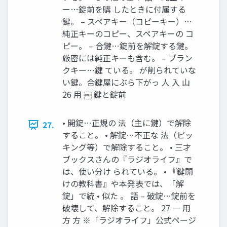
ー…錠前を購 したときに付属する
鍵。 – スペアキー（コピーキー）…
純正キーのコピー、スペアキーの コ
ピー。 – 合鍵…錠前を解錠する鍵。
厳密には純正キーも含む。 – ブラン
クキー…鍵 ている。 が削られていな
い鍵。合鍵屋にぶら下がっ 人 入 山
26 用 ￼ 鍵と錠前
• 開錠…正規の 法（主に鍵）で解除
27.
すること。 • 解錠…不正な 法（ピッ
キング等）で解除すること。 • 三才
ブックスさんの『ラジオライフ』で
は、使い分け られている。 • 『鍵開
けの教科書』や本発表では、「解
錠」で統 • 似た 。 語 – 破錠…錠前を
破壊して、解除すること。 27 一 用
方 方 ※「ラジオライフ」公式ページ