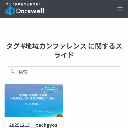
Ope
タグ #地域カンファレンス に関するス
ライド
検索
20251213__techgyoza_closingtalk_beajouneyman