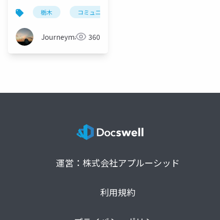
栃木
コミュニティ
techgyoza
地域カン
Journeyman
360
運営：株式会社アプルーシッド
利用規約