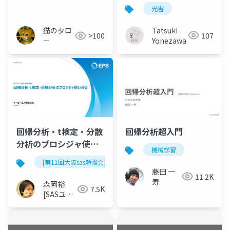
の参加者数の増減要因
光害
についての予備的考察
Tatsuki
猫のタロ
107
>100
Yonezawa
ー
回帰分析超入門
回帰分析・t検定・分散
分析のプロシジャ使い
機械学習
分け
[第11回大阪sas勉強会]
藤田 一
11.2K
寿
森岡裕
7.5K
[SASユー
ザー総会
世話人]