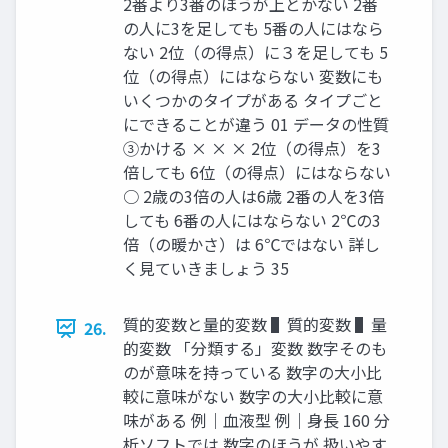
2番より3番のほうが上とかない 2番
の人に3を足しても 5番の人にはなら
ない 2位（の得点）に３を足しても 5
位（の得点）にはならない 変数にも
いくつかのタイプがある タイプごと
にできることが違う 01 データの性質
③かける × × × 2位（の得点）を3
倍しても 6位（の得点）にはならない
○ 2歳の3倍の人は6歳 2番の人を3倍
しても 6番の人にはならない 2℃の3
倍（の暖かさ）は 6℃ではない 詳し
く見ていきましょう 35
質的変数と量的変数 ▌質的変数 ▌量
26.
的変数 「分類する」変数 数字そのも
のが意味を持っている 数字の大小比
較に意味がない 数字の大小比較に意
味がある 例｜血液型 例｜身長 160 分
析ソフトでは 数字のほうが 扱いやす