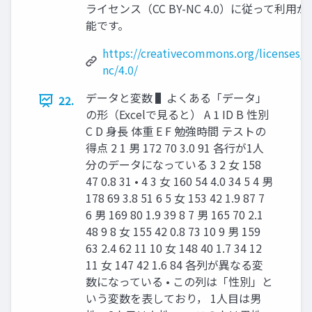
ライセンス（CC BY-NC 4.0）に従って利用が
能です。
https://creativecommons.org/licenses/b
nc/4.0/
データと変数 ▌よくある「データ」
22.
の形（Excelで見ると） A 1 ID B 性別
C D 身長 体重 E F 勉強時間 テストの
得点 2 1 男 172 70 3.0 91 各行が1人
分のデータになっている 3 2 女 158
47 0.8 31 • 4 3 女 160 54 4.0 34 5 4 男
178 69 3.8 51 6 5 女 153 42 1.9 87 7
6 男 169 80 1.9 39 8 7 男 165 70 2.1
48 9 8 女 155 42 0.8 73 10 9 男 159
63 2.4 62 11 10 女 148 40 1.7 34 12
11 女 147 42 1.6 84 各列が異なる変
数になっている • この列は「性別」と
いう変数を表しており， 1人目は男