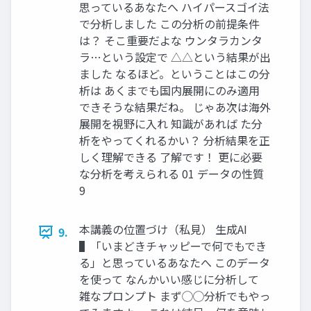
思っているあなたへ ハイパースゴイ法
で分析しました この分析の前提条件
は？ そこ重要だよな ウンタラカンタ
ラ…という設定で △△という結果が出
ました なるほど。ということはこの分
析は あくまでも国内展開にのみ適用
できそうな結果だね。 じゃあ次は海外
展開を視野に入れ 知識があれば た分
析をやってくれるかい？ 分析結果を正
しく理解できる 了解です！ 更に必要
な分析を考えられる 01 データの性質
9
本講義の位置づけ（私見） 生成AI
9.
▌「いまどきチャッピーで何でもでき
る」と思っているあなたへ このデータ
を使って なんかいい感じに分析して
雑なプロンプト まず◯◯分析でもやっ