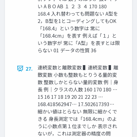
い A B O AB １ ２ ３ ４ 170 180
168.4 入れ替わっても問題ない A型を
2，B型を1とコーディングしてもOK
「168.4」という数字は 常に
「168.4cm」を表す 例えば「１」と
いう数字が 常に「A型」を表すとは限
らない 01 データの性質 36
連続変数と離散変数 ▌連続変数 ▌離
27.
散変数 小数も整数もとりうる量的変
数 整数しかとらない量的変数 例｜身
長 例｜クラスの人数 160 170 180 …
15 16 17 18 19 20 21 22 23 …
168.418562947… 17.502617393…
細かい値はとらない 無限に細かくで
きる 身長測定では「168.4cm」のよ
うに小数点第１位までしか 表示され
ないが，これは測定器の精度の問