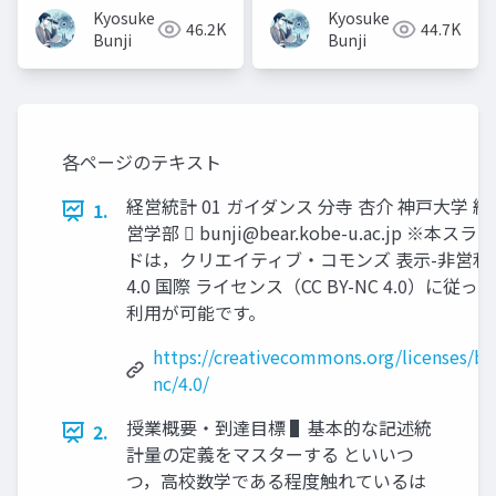
Kyosuke
Kyosuke
46.2K
44.7K
Bunji
Bunji
各ページのテキスト
経営統計 01 ガイダンス 分寺 杏介 神戸大学 経
1.
営学部 
bunji@bear.kobe-u.ac.jp
※本スライ
ドは，クリエイティブ・コモンズ 表示-非営利
4.0 国際 ライセンス（CC BY-NC 4.0）に従って
利用が可能です。
https://creativecommons.org/licenses/by
nc/4.0/
授業概要・到達目標 ▌基本的な記述統
2.
計量の定義をマスターする といいつ
つ，高校数学である程度触れているは