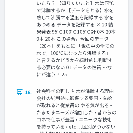
いたら？ 【知りたいこと】水は何℃
で沸騰するか 【データをとる】水を
熱して沸騰する温度を記録する 水を
あつめる データを記録する × 20 結
果発表 95℃ 100℃ 105℃ 計 0本 20本
0本 20本 この場合，今回のデータ
（20本）をもとに 「世の中の全ての
水で，100℃になったら沸騰する」
と言えるかどうかを統計的に判断す
る必要はない 01 データの性質 …な
にが違う？ 25
社会科学の難しさ 水が沸騰する理由
16.
会社の純利益に影響する要因 • 有給
が取れると従業員の やる気が出る •
たまたまニーズが増加した • 昔からの
コネで仕事が豊富 • ユニークな技術
を持っている • etc …区別がつかない