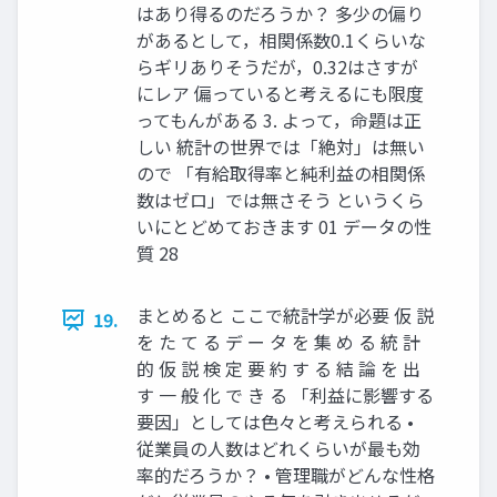
はあり得るのだろうか？ 多少の偏り
があるとして，相関係数0.1くらいな
らギリありそうだが，0.32はさすが
にレア 偏っていると考えるにも限度
ってもんがある 3. よって，命題は正
しい 統計の世界では「絶対」は無い
ので 「有給取得率と純利益の相関係
数はゼロ」では無さそう というくら
いにとどめておきます 01 データの性
質 28
まとめると ここで統計学が必要 仮 説
19.
を た て る デ ー タ を 集 め る 統 計
的 仮 説 検 定 要 約 す る 結 論 を 出
す 一 般 化 で き る 「利益に影響する
要因」としては色々と考えられる •
従業員の人数はどれくらいが最も効
率的だろうか？ • 管理職がどんな性格