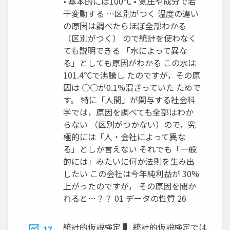
• 基本的には100℃ • 気圧や成分で若
干変動する …区別がつく 温度の違い
の原因は調べたらほぼ全部わかる
（区別がつく） ので統計を使わなく
ても説明できる 「水によって異な
る」としても原因がわかる この水は
101.4℃で沸騰し たのですが，その原
因は ○○が0.1%混ざっていた ためで
す。 特に「人間」が関与する社会科
学では，原因を調べても全部はわか
らない （区別がつかない）ので，究
極的には「人・会社によって異な
る」としか言えない それでも「一般
的には」みたいに何か法則を生み出
したい この会社は今年純利益が 30%
上がったのですが， その原因を聞か
れると…？？ 01 データの性質 26
統計的仮説検定 ▌ 統計的仮説検定では
17.