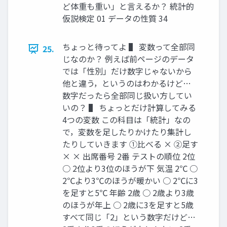
ど体重も重い」と言えるか？ 統計的
仮説検定 01 データの性質 34
ちょっと待ってよ ▌ 変数って全部同
25.
じなのか？ 例えば前ページのデータ
では「性別」だけ数字じゃないから
他と違う，というのはわかるけど…
数字だったら全部同じ扱い方してい
いの？ ▌ ちょっとだけ計算してみる
4つの変数 この科目は「統計」なの
で，変数を足したりかけたり集計し
たりしていきます ①比べる × ②足す
× × 出席番号 2番 テストの順位 2位
○ 2位より3位のほうが下 気温 2℃ ○
2℃より3℃のほうが暖かい ○ 2℃に3
を足すと5℃ 年齢 2歳 ○ 2歳より3歳
のほうが年上 ○ 2歳に3を足すと5歳
すべて同じ「2」という数字だけど…