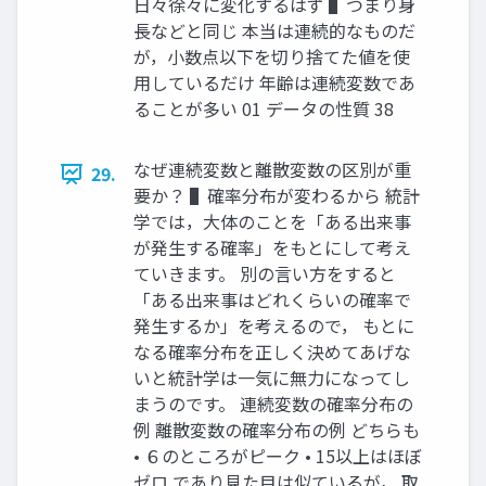
日々徐々に変化するはず ▌つまり身
長などと同じ 本当は連続的なものだ
が，小数点以下を切り捨てた値を使
用しているだけ 年齢は連続変数であ
ることが多い 01 データの性質 38
なぜ連続変数と離散変数の区別が重
29.
要か？ ▌確率分布が変わるから 統計
学では，大体のことを「ある出来事
が発生する確率」をもとにして考え
ていきます。 別の言い方をすると
「ある出来事はどれくらいの確率で
発生するか」を考えるので， もとに
なる確率分布を正しく決めてあげな
いと統計学は一気に無力になってし
まうのです。 連続変数の確率分布の
例 離散変数の確率分布の例 どちらも
• ６のところがピーク • 15以上はほぼ
ゼロ であり見た目は似ているが， 取