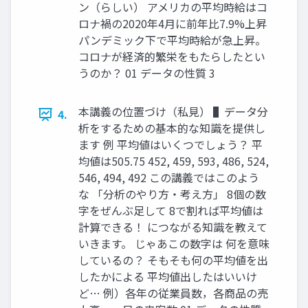
ン（らしい） アメリカの平均時給はコ
ロナ禍の2020年4月に前年比7.9%上昇
パンデミック下で平均時給が急上昇。
コロナが経済的繁栄をもたらしたとい
うのか？ 01 データの性質 3
本講義の位置づけ（私見） ▌データ分
4.
析をするための基本的な知識を提供し
ます 例 平均値はいくつでしょう？ 平
均値は505.75 452, 459, 593, 486, 524,
546, 494, 492 この講義ではこのよう
な 「分析のやり方・考え方」 8個の数
字をぜんぶ足して 8で割れば平均値は
計算できる！ につながる知識を教えて
いきます。 じゃあこの数字は 何を意味
しているの？ そもそも何の平均値を出
したかによる 平均値出したはいいけ
ど… 例）各年の従業員数，各商品の売