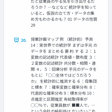
だと従業員のやる気を引き出せるだ
ろうか？ …などなど 統計学を知って
いると，仮説の立て方・データの集
め方もわかるかも？ 01 データの性質
29
授業計画マップ 例 （統計的）予測
20.
14：実世界での統計学 まずは手元 の
データを まとめる 要 約 す る ２：１
変数の記述統計 代表値・散布度 ３：
２変数の記述統計 共分散・相関・連
関 ４，５：回帰分析 手元のデータを
もとに 「○○全体ではどうだろう
か」 を統計的に推測する ６：母集団
と標本 ７：確率変数と確率分布 ８：
代表的な確率分布 9：標本分布 10：
点推定と区間推定 有給取得率が
◯◯％で，従業員数が ■■人で，…
という会社の純利益は だいたいこれ