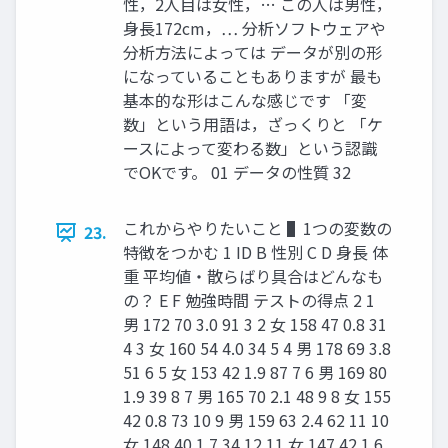
性，2人目は女性，… この人は男性，
身長172cm，… 分析ソフトウェアや
分析方法によっては データが別の形
になっていることもありますが 最も
基本的な形はこんな感じです 「変
数」という用語は，ざっくりと 「ケ
ースによって変わる数」という認識
でOKです。 01 データの性質 32
これからやりたいこと ▌1つの変数の
23.
特徴をつかむ 1 ID B 性別 C D 身長 体
重 平均値・散らばり具合はどんなも
の？ E F 勉強時間 テストの得点 2 1
男 172 70 3.0 91 3 2 女 158 47 0.8 31
4 3 女 160 54 4.0 34 5 4 男 178 69 3.8
51 6 5 女 153 42 1.9 87 7 6 男 169 80
1.9 39 8 7 男 165 70 2.1 48 9 8 女 155
42 0.8 73 10 9 男 159 63 2.4 62 11 10
女 148 40 1.7 34 12 11 女 147 42 1.6