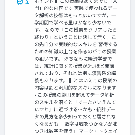
ポイント ▌この授業はあくまでも「入
3.
門」的な内容です 実践で使われるデー
タ解析の技術はもっと広いですが，一
学期間で学べる量はかなり少ないで
す。 なので「この授業をクリアしたら
終わり」ということは決して無く，こ
の先自分で実践的なスキルを 習得する
ための知識の土台を作るのがこの授業
の狙いです。 ※ちなみに経済学部で
は，統計に関する授業が3つほど開講
されており，それとは別に演習系の講
義もあります。 ▌とはいえこの授業の
内容は割と汎用的なスキルになります
• この授業の範囲を超えてデータ解析
のスキルを磨くと「でーたさいえんて
ぃすと」に近づける…かも • 統計デー
タの見方を多少知っておくと騙されな
くなるかも 「数字は嘘をつかないが嘘
つきは数字を使う」 マーク・トウェイ