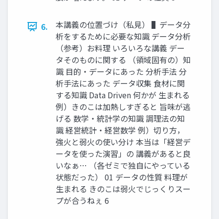
本講義の位置づけ（私見） ▌データ分
6.
析をするために必要な知識 データ分析
（参考）お料理 いろいろな講義 デー
タそのものに関する （領域固有の）知
識 目的・データにあった 分析手法 分
析手法にあった データ収集 食材に関
する知識 Data Driven 何かが 生まれる
例）きのこは加熱しすぎると 旨味が逃
げる 数学・統計学の知識 調理法の知
識 経営統計・経営数学 例）切り方，
強火と弱火の使い分け 本当は「経営デ
ータを使った演習」の 講義があると良
いなぁ… （各ゼミで独自にやっている
状態だった） 01 データの性質 料理が
生まれる きのこは弱火でじっくりスー
プが合うねぇ 6