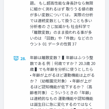
題。 もし超高性能な身長計なら無限
に細かく測れるはず 取りうる値の数
が多い変数については， 実際の分析
では連続変数として扱うことも多い
分析者の さじ加減かも 社会科学で
「離散変数」のまま扱われる事が多
いのは 「回数」や「件数」などのカ
ウント 01 データの性質 37
年齢は離散変数？ ▌年齢はふつう整
28.
数である 例｜何歳ですか？ 20.3歳 20
歳 ▌でも年齢を分析に使うとしたら
• 年齢が上がるほど運動機能は上がる
か？（幼稚園児対象） • 年齢が上が
るほど認知機能が低下するか？（高
齢者対象） こういうときの「年齢」
は連続的なもの 運動機能や認知機能
は誕生日に急に変化するのではなく