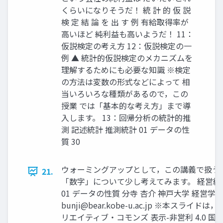
くらいになりそうだ！ 統 計 的 仮 説
検 定 結 論 を 出 す 例 有給取得率が
高いほど 純利益も高いようだ！ 11：
仮説検定の考え方 12：仮説検定の一
例 ▲ 統計的仮説検定のメカニズムを
理解するためにも必要な知識 ※検定
の方法は変数の形式などによって 相
当いろいろな種類があるので，この
授業 では「基本的な考え方」まで導
入します。 13：回帰分析の統計的推
測 記述統計 推測統計 01 データの性
質 30
ウォーミングアップとして，この講義で扱う
21.
「数字」について少し考えてみます。 経営統
01 データの性質 分寺 杏介 神戸大学 経営学部
bunji@bear.kobe-u.ac.jp
※本スライドは，
リエイティブ・コモンズ 表示-非営利 4.0 国