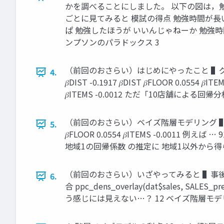
かを調べることにしました。 以下の図は，
ごとに見てみると 模試の得点 勉強時間が長いほ
ぱ 勉強したほうが いいんじゃねーか 勉強時
ンプソンのパラドックス 3
（前回のおさらい）はじめにやったこと ▌グループごとに異な
4.
𝛽DIST -0.1917 𝛽DIST 𝛽FLOOR 0.0554 𝛽ITE
𝛽ITEMS -0.0012 ただ「10店舗による
（前回のおさらい）ベイズ階層モデリング ▌本当にやりたいこと 1
5.
𝛽FLOOR 0.0554 𝛽ITEMS -0.0011 例えば … 91 9
地域1の回帰係数 の推定に 地域1以外から得
（前回のおさらい）いざやってみると ▌事
6.
合 ppc_dens_overlay(dat$sales, SA
う感じには見えない…？ 12 ベイズ階層モデリン