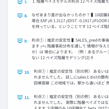
１ 階層ベイズモデルの利点 12 ベイズ階層モデ
7.
なぜあまり差が出なかったのか？ ▌10店舗あれば，
8.
場合 EAP 𝛽0 1.3117 𝛽DIST -0.1
を持っている，ということです 12 ベイズ階層
利点①｜推定の安定性 ▌SALES_predの
9.
ます 𝑦=𝑥 階層事前分布を通して 情報
か）は 場合によります。 （例：あるグル
ない 12 ベイズ階層モデリング(2) 9
利点①｜推定の安定性（別の例） あるいは
10.
れませんでした。 試しにsalesとdist
回帰直線 この地域では，駅から遠いほど 売上
利点①｜推定の安定性（別の例） あるいは
11.
れませんでした。 実際に階層ベイズではな
えます ３店舗のみ 10店舗全て beta_DIST