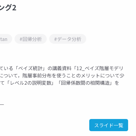
ング2
tan
#回帰分析
#データ分析
している「ベイズ統計」の講義資料「12_ベイズ階層モデリ
析について，階層事前分布を使うことのメリットについて少
して「レベル2の説明変数」「回帰係数間の相関構造」を
。
統一
スライド一覧