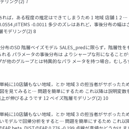
リング(2) 7
ある程度の推定はできてしまうため 1 地域 店舗 1 2 … 10 b
917 𝛽FLOOR 0.0554 𝛽ITEMS -0.0011 多少のズレはあ
モデリング(2) 8
事後分布のSD 階層ベイズモデル SALES_predに限らず，階
が与えられる パラメータの事後分布は よりシャープな形になるこ
ープが他のグループとは特異的なパラ メータを持つ場合，むしろ
単純に10店舗もない地域，とか 地域３の担当者がサボったため
の散布図を見てみると… 問題を簡単にするため これ以降は説明変数
が伸びるようです 12 ベイズ階層モデリング(2) 10
単純に10店舗もない地域，とか 地域３の担当者がサボったため
いモデルで回帰分析をすると… 問題を簡単にするため これ以降
のEAP beta_DISTのEAP 0.776 -0.199 点線が真値