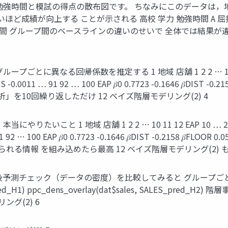
勉強時間と模試の得点の散布図です。 ちなみにこのデータは，
ど成績が向上する ことが示される 高校 学力 勉強時間 A 屈指の
間 グループ間のベースラインの違いのせいで 全体では結果が違っ
る回帰係数を推定する 1 地域 店舗 1 2 2 … 10 11 12 EAP 10
MS -0.0011 … 91 92 … 100 EAP 𝛽0 0.7723 -0.1646 𝛽DIST -0.2
回帰分析」を10回繰り返しただけ 12 ベイズ階層モデリング(2) 4
 地域 店舗 1 2 2 … 10 11 12 EAP 10 … 20 EAP 𝛽0 1.3
2 … 100 EAP 𝛽0 0.7723 -0.1646 𝛽DIST -0.2158 𝛽FLOOR 0.05
られる情報 を組み込めたら最高 12 ベイズ階層モデリング(2) 
後予測チェック（データの密度）を比較してみると グループご
LES_pred_H1) ppc_dens_overlay(dat$sales, SALE
グ(2) 6