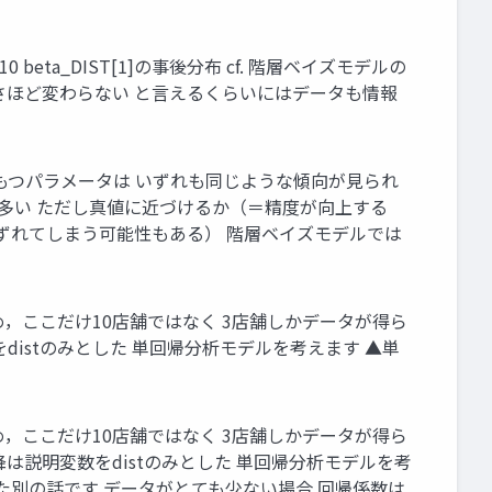
eta_DIST[1]の事後分布 cf. 階層ベイズモデルの
れど，事後分布の幅はさほど変わらない と言えるくらいにはデータも情報
層性をもつパラメータは いずれも同じような傾向が見られ
とが多い ただし真値に近づけるか（＝精度が向上する
ずれてしまう可能性もある） 階層ベイズモデルでは
，ここだけ10店舗ではなく 3店舗しかデータが得ら
をdistのみとした 単回帰分析モデルを考えます ▲単
，ここだけ10店舗ではなく 3店舗しかデータが得ら
は説明変数をdistのみとした 単回帰分析モデルを考
かどうかは また別の話です データがとても少ない場合 回帰係数は