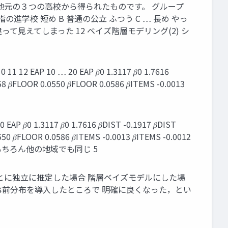
地元の３つの高校から得られたものです。 グループ
進学校 短め B 普通の公立 ふつう C … 長め やっ
て見えてしまった 12 ベイズ階層モデリング(2) シ
 … 20 EAP 𝛽0 1.3117 𝛽0 1.7616
158 𝛽FLOOR 0.0550 𝛽FLOOR 0.0586 𝛽ITEMS -0.0013
117 𝛽0 1.7616 𝛽DIST -0.1917 𝛽DIST
50 𝛽FLOOR 0.0586 𝛽ITEMS -0.0013 𝛽ITEMS -0.0012
もちろん他の地域でも同じ 5
とに独立に推定した場合 階層ベイズモデルにした場
S_pred_H2) 階層事前分布を導入したところで 明確に良くなった，とい