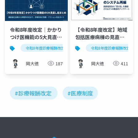
令和8年度改定｜かかり
【令和8年度改定】地域
つけ医機能の5大見直し
包括医療病棟の見直し
総まとめ──診療所向
｜入院料再編・施設基
令和8年度診療報酬改定
かかりつけ医機能
令和8年度診療報酬改定
機能強
けアクションガイド
準緩和の要点整理
岡大徳
187
岡大徳
411
#診療報酬改定
#医療制度