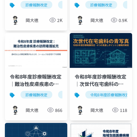
｜点数引き上げと身体
指導料の構造的転換
診療報酬改定
認知症ケア加算
診療報酬改定
身体的拘束
療養
的拘束減算の強化
岡大徳
2K
岡大徳
0.9K
令和8年度診療報酬改定
令和8年度診療報酬改定
｜難治性皮膚疾患の訪
｜次世代在宅歯科の青
問看護が週4日以上に拡
写真：6つの見直しポイ
診療報酬改定
訪問看護
令和8年度診療報酬改定
難治性皮膚疾患
大
ント戦略解読
岡大徳
866
岡大徳
118